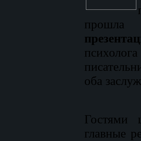
прошла
презентац
псих
писатель
оба заслуж
Гостями 
главные р