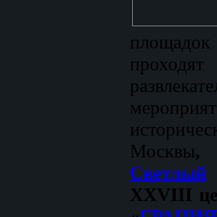
площадо
прохо
развлекат
мероп
историч
Москвы
,
Светлый
ХXVI
II
це
«
ГРАЦИЯ