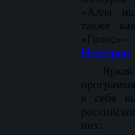
«Алла ищ
также ка
«Гол
Нестеров
.
Ярка
программа
в себя вы
российско
ни