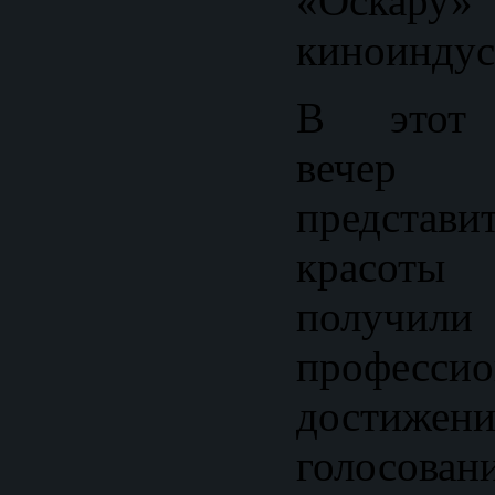
«Оскар
киноиндус
В этот 
вечер 
представ
красот
получил
профессио
достиже
голосован