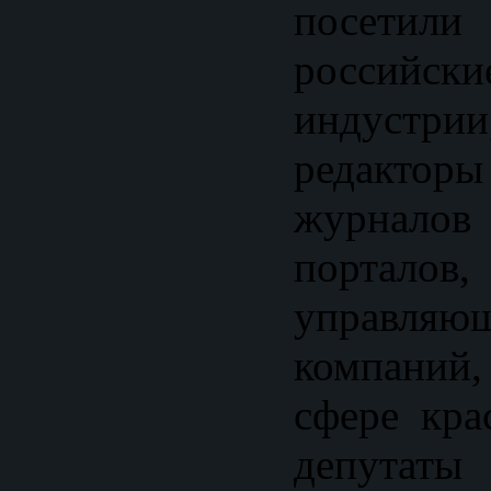
посетили
российски
индуст
редакто
журнало
порталов
управля
компаний
сфере кра
депутаты 