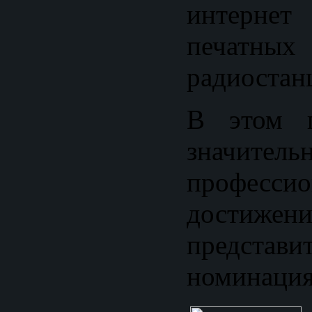
интерн
печатных
радиостан
В этом г
значитель
профессио
достижен
предста
номинация