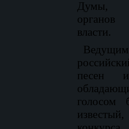
Думы, п
органов 
власти.
Ведущим 
российск
песен и
облада
голосом 
известый,
конкурса