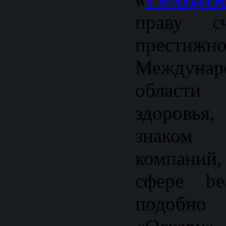
праву сч
престижн
Междунар
област
здоровь
знаком 
компаний
сфере be
подобно