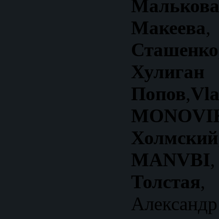
Малькова
Макеева
Сташен
Хули
Попов
,
MONOVI
Холмский
MANVBI
Толстая
,
Александр