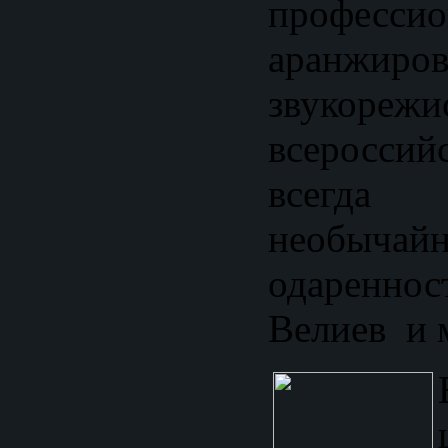
професси
аранжиро
звукореж
всероссий
всегд
необычай
одаренно
Велиев и 