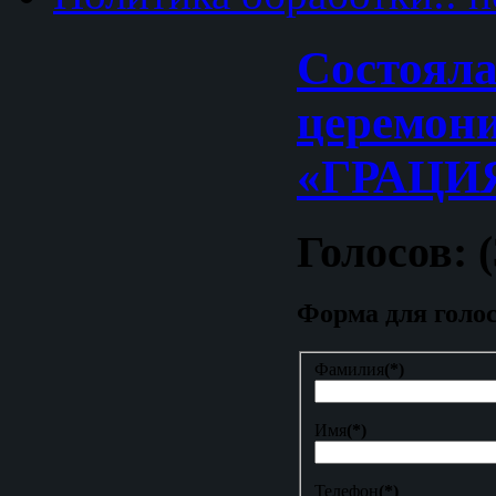
Cостояла
церемон
«ГРАЦИ
Голосов: (
Форма для голо
Фамилия
(*)
Имя
(*)
Телефон
(*)