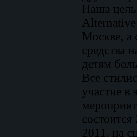
Наша цель
Alternativ
Москве, а
средства н
детям бол
Все стили
участие в 
мероприят
состоится
2011, на с