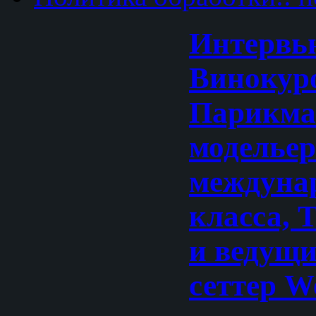
Интервь
Винокур
Парикма
моделье
междуна
класса, 
и ведущи
сеттер W