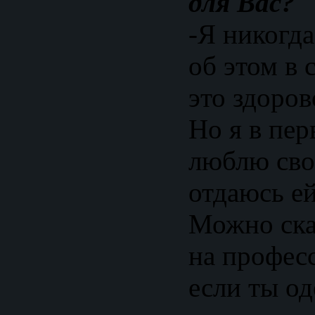
для Вас?
-Я никогда
об этом в 
это здоро
Но я в пер
люблю сво
отдаюсь ей
Можно ска
на профес
если ты о