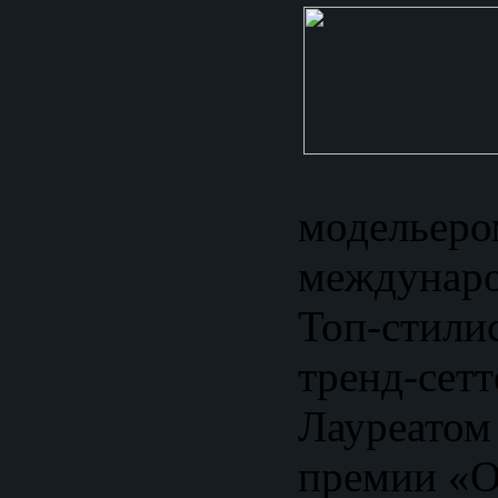
модельеро
междунаро
Топ-стили
тренд-сетт
Лауреатом
премии «О