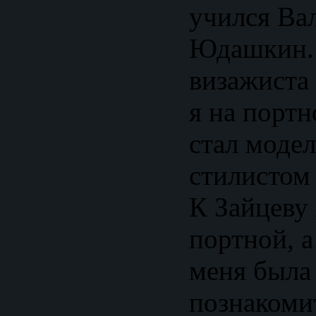
учился Ва
Юдашкин. 
визажиста 
я на портн
стал модел
стилистом
К Зайцеву 
портной, а
меня была
познакоми