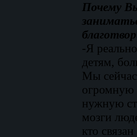
Почему В
занимать
благотво
-Я реальн
детям, бо
Мы сейчас
огромную 
нужную ст
мозги люде
кто связан