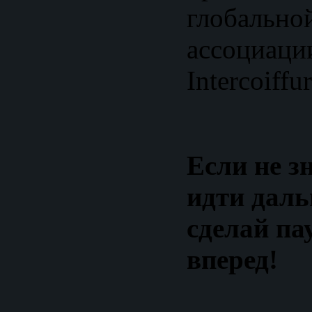
глобально
ассоциаци
Intercoiff
Если не з
идти даль
сделай пау
вперед!