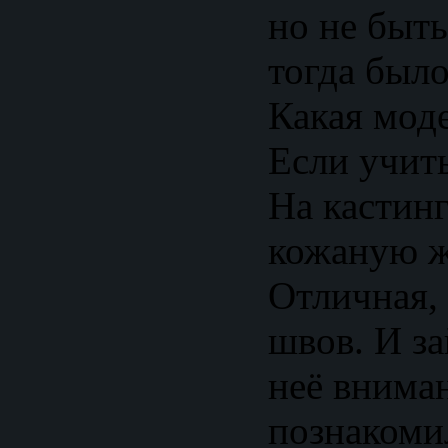
но не быт
тогда было
Какая мод
Если учить
На кастинг
кожаную ж
Отличная,
швов. И за
неё внима
познакомил