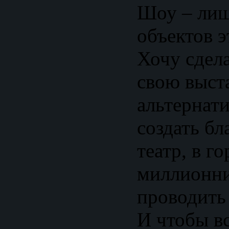
Шоу – лиш
объектов э
Хочу сдел
свою выст
альтернати
создать б
театр, в г
миллионни
проводить
И чтобы вс