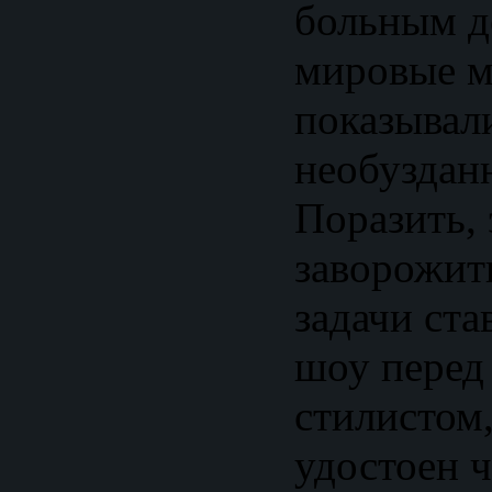
больным д
мировые м
показывали
необуздан
Поразить, 
заворожить
задачи ста
шоу перед
стилистом
удостоен 