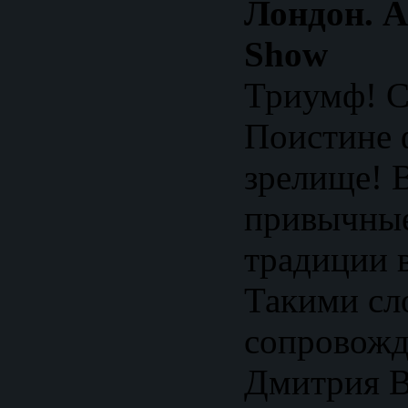
Лондон. Al
Show
Триумф! С
Поистине 
зрелище! 
привычные
традиции в
Такими сл
сопровожд
Дмитрия В