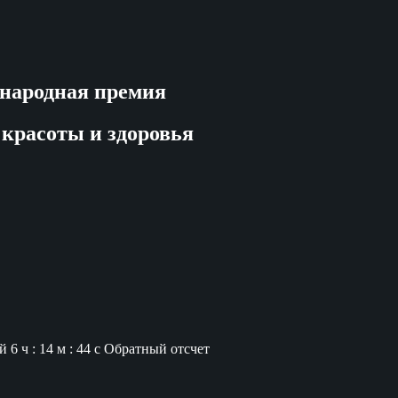
народная премия
 красоты и здоровья
й
6 ч : 14 м : 43 с
Обратный отсчет