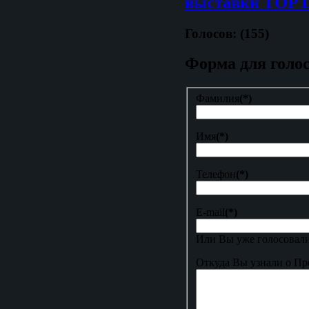
выставки TOP 
Голосов: (155)
Форма для голо
Фамилия
(*)
Имя
(*)
Телефон
(*)
E-mail
(*)
Или Вы уже голосовали
Откуда Вы узнали о Пр