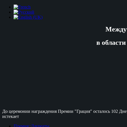
Между
в области
До церемонии награждения Премии "Грация" осталось
102 Дне
истекает
Премия::Лауреаты