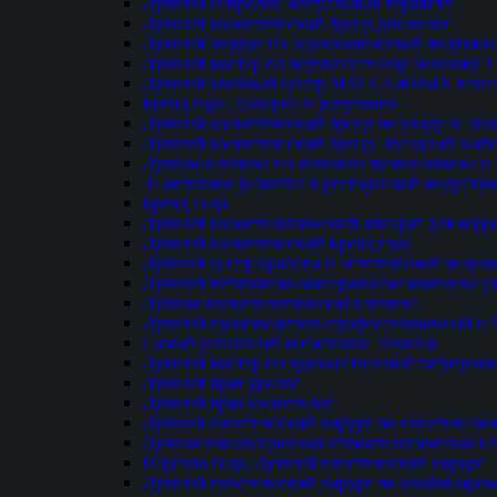
Лучший невролог, мануальный терапевт
Лучший косметический бренд для волос
Лучший хирург по эндоскопической подтяжке
Лучший мастер по перманентному макияжу 
Лучший учебный центр МАССАЖНЫХ техно
Бренд года. Доверие и репутация
Лучший косметический бренд по уходу за ли
Лучший косметический бренд. Звездный выб
Лучшая клиника по лечению позвоночника и 
За активное развитие в ресторанной индустр
Бренд Года
Лучший косметологический аппарат для кор
Лучший косметический Бренд года
Лучший центр красоты и эстетической меди
Лучший витаминно-минеральные комплекс (
Лучшая косметологическая клиника
Лучший производитель профессиональной и б
Самый успешный косметолог Тюмени
Лучший мастер по художественной татуировк
Лучший врач уролог
Лучший врач косметолог
Лучший пластический хирург по пластике ве
Лучшая инновационная стоматологическая к
Персона года. Лучший пластический хирург
Лучший пластический хирург по комбиниро