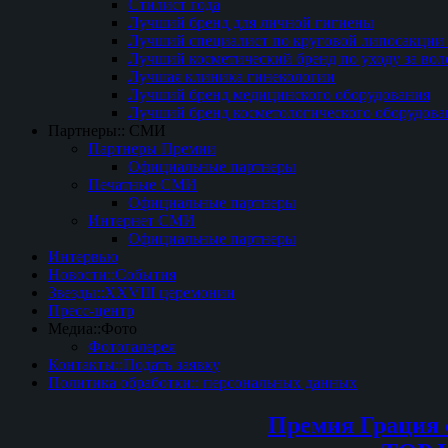
Стилист года
Лучший бренд для личной гигиены
Лучший специалист по круговой липосакции 
Лучший косметический бренд по уходу за вол
Лучшая клиника гинекологии
Лучший бренд медицинского оборудования
Лучший бренд косметологического оборудова
Партнеры:: СМИ
Партнеры Премии
Официальные партнеры
Печатные СМИ
Официальные партнеры
Интернет СМИ
Официальные партнеры
Интервью
Новости::События
Звезды::XXVIII церемонии
Пресс-центр
Медиа::Фото
Фотогалерея
Контакты::Подать заявку
Политика обработки:: персональных данных
Премия Грация 