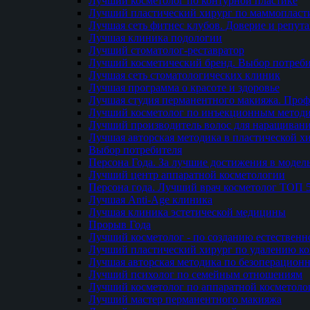
Лучший косметолог по контурной пластике
Лучший пластический хирург по маммопласти
Лучшая сеть фитнес клубов. Доверие и репут
Лучшая клиника подологии
Лучший стоматолог-реставратор
Лучший косметический бренд. Выбор потреби
Лучшая сеть стоматологических клиник
Лучшая программа о красоте и здоровье
Лучшая студия перманентного макияжа. Проф
Лучший косметолог по инъекционным метод
Лучший производитель волос для наращиван
Лучшая авторская методика в пластической х
Выбор потребителя
Персона Года. За лучшие достижения в модел
Лучший центр аппаратной косметологии
Персона года. Лучший врач косметолог ТОП 
Лучшая Anti-Age клиника
Лучшая клиника эстетической медицины
Прорыв Года
Лучший косметолог - по созданию естественн
Лучший пластический хирург по удалению ко
Лучшая авторская методика по безоперацион
Лучший психолог по семейным отношениям
Лучший косметолог по аппаратной косметоло
Лучший мастер перманентного макияжа