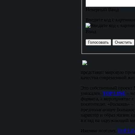
Неверный Ввод
Введите код с картинки
Ввод
представит мировую прем
качества современной жиз
Это собственный проект 
уникален.
TOP LINE
– не
формата, а мероприятие 
посетителю. «Роскошь» – 
предполагающее большое 
характер и образ жизни ка
взгляд на окружающий ми
Именно поэтому,
TOP LI