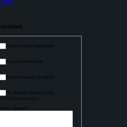
LINE
сования
Введите Вашу фамилию
Введите Ваше имя
Введите номер телефона
Не верный формат email.
 в этой номинации.
емии «Грация»: