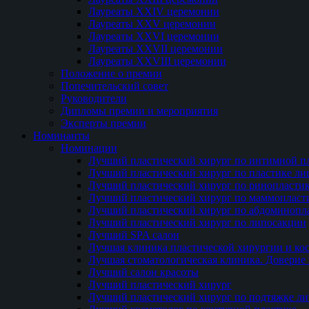
Лауреаты XXIV церемонии
Лауреаты XXV церемонии
Лауреаты XXVI церемонии
Лауреаты XXVII церемонии
Лауреаты XXVIII церемонии
Положение о премии
Попечительский совет
Руководители
Дипломы премии и мероприятия
Эксперты премии
Номинанты
Номинации
Лучший пластический хирург по интимной п
Лучший пластический хирург по пластике ли
Лучший пластический хирург по ринопласти
Лучший пластический хирург по маммопласт
Лучший пластический хирург по абдоминопл
Лучший пластический хирург по липосакции
Лучший SPA салон
Лучшая клиника пластической хирургии и ко
Лучшая стоматологическая клиника. Доверие 
Лучший салон красоты
Лучший пластический хирург
Лучший пластический хирург по подтяжке ли