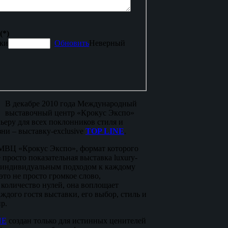
(*)
Обновить
Неверный
В декабре 2010 года Международный
выставочный центр «Крокус Экспо»
ьеру для всех поклонников стиля и
ни – выставку-exclusive
TOP LINE
.
МВЦ «Крокус Экспо», формат которого
 просто показательная выставка luxury-
с индивидуальным подходом к каждому
это не просто громкое слово,
количество нулей, она воплощает
ждого гостя выставки, его выбор, стиль и
р.
NE
создан только для истинных ценителей