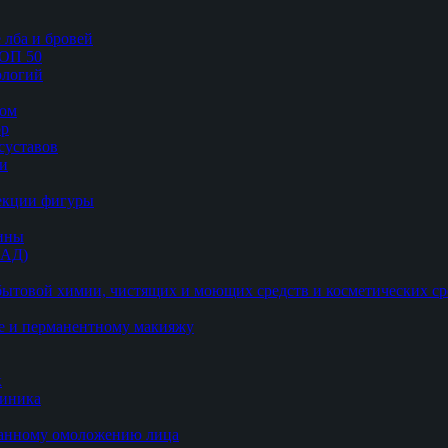
 лба и бровей
ТОП 50
логий
цом
ор
суставов
ии
рекции фигуры
цины
БАД)
ытовой химии, чистящих и моющих средств и косметических ср
е и перманентному макияжу
к
линика
ванному омоложению лица