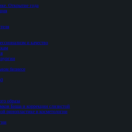
ке. Открытие года
ация
теля
ессионализм и качество
икам
ия
ирургии
ьном бизнесе
50
ого образа
мков Биша и коррекции слизистой
ной ринопластике в косметологии
гии