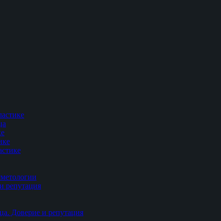
ластике
ца
ке
ике
астике
сметологии
и репутация
ца. Доверие и репутация