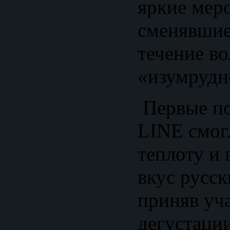
яркие мер
сменявшие
течение в
«изумрудн
Первые по
LINE смог
теплоту и
вкус русск
приняв уча
дегустаци