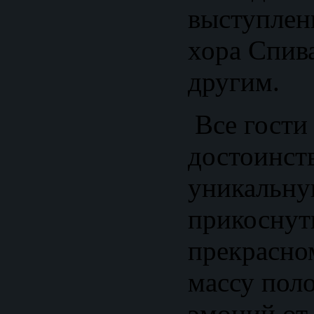
выступлен
хора Спив
другим.
Все гости
достоинст
уникальну
прикоснут
прекрасно
массу пол
эмоций от