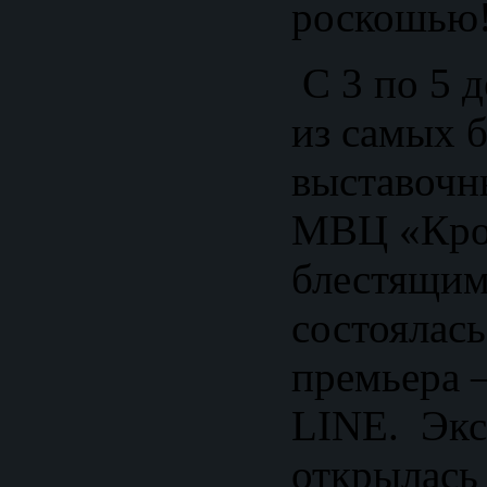
роскошью
С 3 по 5 д
из самых 
выставочн
МВЦ «Крок
блестящим
состоялась
премьера 
LINE. Экс
открылась