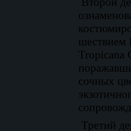
Второй де
ознаменов
костюмир
шествием B
Tropicana 
поражавши
сочных цв
экзотично
сопровожд
Третий де