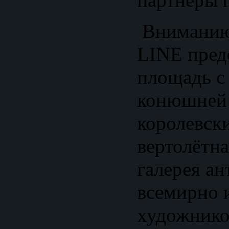
Вниманию
LINE пред
площадь с
конюшней 
королевск
вертолётн
галерея а
всемирно 
художнико