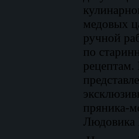
кулинарно
медовых ц
ручной ра
по старин
рецептам.
представле
эксклюзив
пряника-м
Людовика 