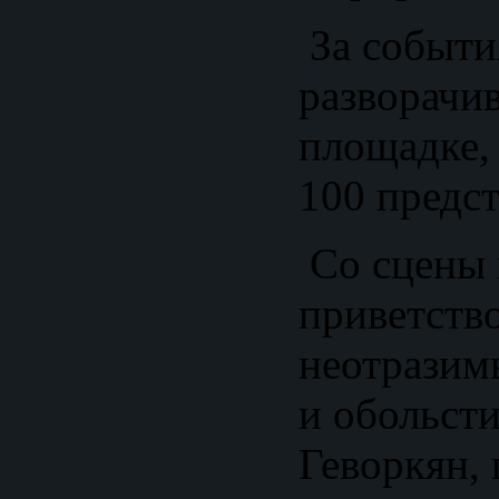
За событи
разворачи
площадке,
100 предс
Со сцены 
приветств
неотразим
и обольсти
Геворкян,