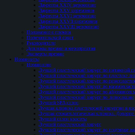
Лауреаты XXIV церемонии
Лауреаты XXV церемонии
Лауреаты XXVI церемонии
Лауреаты XXVII церемонии
Лауреаты XXVIII церемонии
Положение о премии
Попечительский совет
Руководители
Дипломы премии и мероприятия
Эксперты премии
Номинанты
Номинации
Лучший пластический хирург по интимной п
Лучший пластический хирург по пластике ли
Лучший пластический хирург по ринопласти
Лучший пластический хирург по маммопласт
Лучший пластический хирург по абдоминопл
Лучший пластический хирург по липосакции
Лучший SPA салон
Лучшая клиника пластической хирургии и ко
Лучшая стоматологическая клиника. Доверие 
Лучший салон красоты
Лучший пластический хирург
Лучший пластический хирург по подтяжке ли