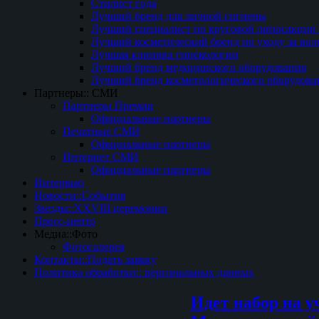
Стилист года
Лучший бренд для личной гигиены
Лучший специалист по круговой липосакции 
Лучший косметический бренд по уходу за вол
Лучшая клиника гинекологии
Лучший бренд медицинского оборудования
Лучший бренд косметологического оборудова
Партнеры:: СМИ
Партнеры Премии
Официальные партнеры
Печатные СМИ
Официальные партнеры
Интернет СМИ
Официальные партнеры
Интервью
Новости::События
Звезды::XXVIII церемонии
Пресс-центр
Медиа::Фото
Фотогалерея
Контакты::Подать заявку
Политика обработки:: персональных данных
Идет набор на у