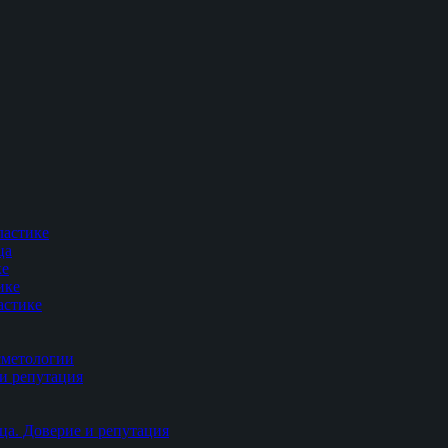
ластике
ца
ке
ике
астике
сметологии
и репутация
ца. Доверие и репутация