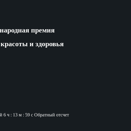
народная премия
 красоты и здоровья
й
6 ч : 13 м : 58 с
Обратный отсчет