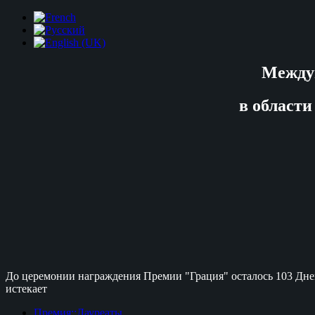
Между
в области
До церемонии награждения Премии "Грация" осталось
103 Дне
истекает
Премия::Лауреаты