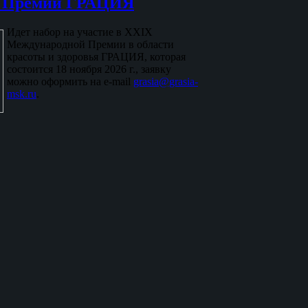
й Премии ГРАЦИЯ
Идет набор на участие в XXIX
Международной Премии в области
красоты и здоровья ГРАЦИЯ, которая
состоится 18 ноября 2026 г., заявку
можно оформить на e-mail
grasia@grasia-
msk.ru
.