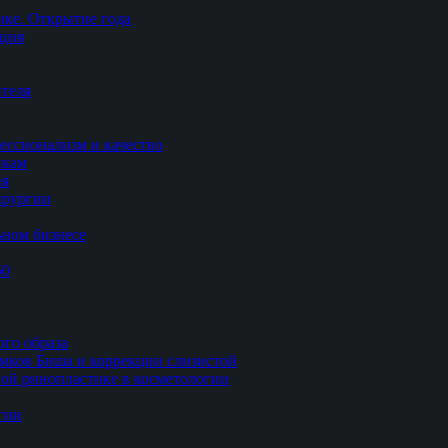
ке. Открытие года
ация
теля
ессионализм и качество
икам
ия
ирургии
ьном бизнесе
50
ого образа
мков Биша и коррекции слизистой
ной ринопластике в косметологии
гии