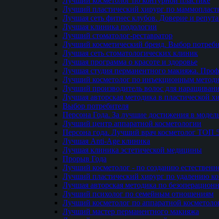
Лучший косметолог по контурной пластике
Лучший пластический хирург по маммопласти
Лучшая сеть фитнес клубов. Доверие и репут
Лучшая клиника подологии
Лучший стоматолог-реставратор
Лучший косметический бренд. Выбор потреби
Лучшая сеть стоматологических клиник
Лучшая программа о красоте и здоровье
Лучшая студия перманентного макияжа. Проф
Лучший косметолог по инъекционным метод
Лучший производитель волос для наращиван
Лучшая авторская методика в пластической х
Выбор потребителя
Персона Года. За лучшие достижения в модел
Лучший центр аппаратной косметологии
Персона года. Лучший врач косметолог ТОП 
Лучшая Anti-Age клиника
Лучшая клиника эстетической медицины
Прорыв Года
Лучший косметолог - по созданию естественн
Лучший пластический хирург по удалению ко
Лучшая авторская методика по безоперацион
Лучший психолог по семейным отношениям
Лучший косметолог по аппаратной косметоло
Лучший мастер перманентного макияжа