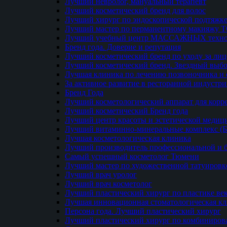
Лучший невролог, мануальный терапевт
Лучший косметический бренд для волос
Лучший хирург по эндоскопической подтяжке
Лучший мастер по перманентному макияжу 
Лучший учебный центр МАССАЖНЫХ техно
Бренд года. Доверие и репутация
Лучший косметический бренд по уходу за ли
Лучший косметический бренд. Звездный выб
Лучшая клиника по лечению позвоночника и 
За активное развитие в ресторанной индустр
Бренд Года
Лучший косметологический аппарат для кор
Лучший косметический Бренд года
Лучший центр красоты и эстетической меди
Лучший витаминно-минеральные комплекс (
Лучшая косметологическая клиника
Лучший производитель профессиональной и б
Самый успешный косметолог Тюмени
Лучший мастер по художественной татуировк
Лучший врач уролог
Лучший врач косметолог
Лучший пластический хирург по пластике ве
Лучшая инновационная стоматологическая к
Персона года. Лучший пластический хирург
Лучший пластический хирург по комбиниро