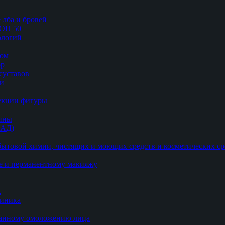
 лба и бровей
ТОП 50
логий
цом
ор
суставов
ии
рекции фигуры
цины
БАД)
ытовой химии, чистящих и моющих средств и косметических ср
е и перманентному макияжу
к
линика
ванному омоложению лица