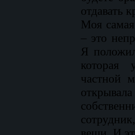
отдавать к
Моя самая
– это неп
Я положил
которая 
частной м
открывала
собственн
сотрудни
вещи. И э