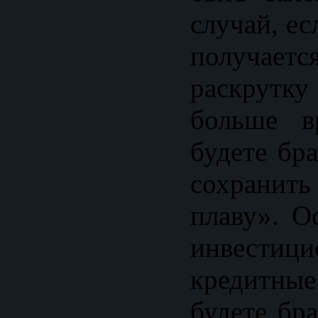
случай, ес
получа
раскрутк
больше в
будете бр
сохранит
плаву». О
инвест
кредитные
будете бр