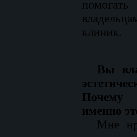
помога
владельц
клиник.
Вы влад
эстетиче
Почему
именно эт
Мне нрав