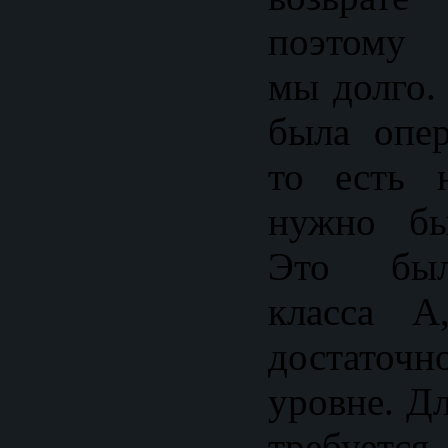
поэтому 
мы долго.
была опе
то есть 
нужно бы
Это был
класса А
достат
уровне. Д
требуе