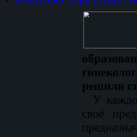
образов
гинеко
решили с
У каждог
своё пред
предназн