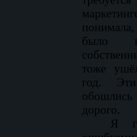
маркетин
понимала
было н
собственн
тоже ушё
год. Эт
обошлис
дорого.
Я горж