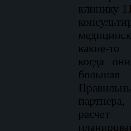
клинику 11
консульти
медицинск
какие-т
когда он
больша
Правил
партнер
расчет
планирова