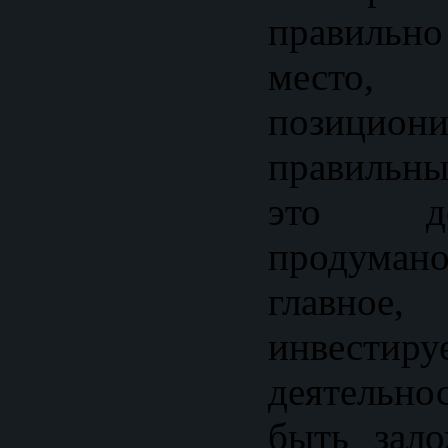
правиль
место,
позициони
правильны
это д
продумано
главно
инвестир
деятельно
быть зал