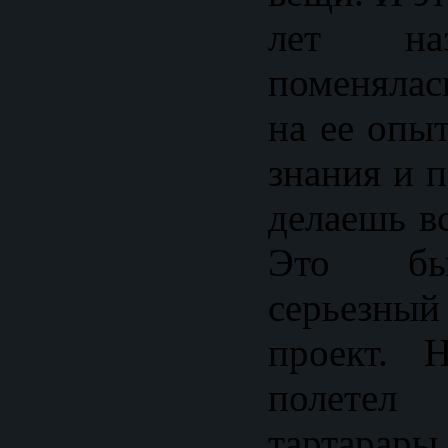
лет наз
поменялас
на ее опыт
знания и п
делаешь в
Это бы
серьезный
проект. 
полете
тартарар