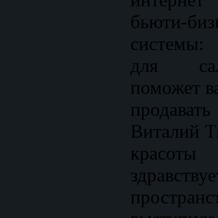
бьюти-б
системы:
для са
поможет в
продава
Виталий Т
красот
здравств
простран