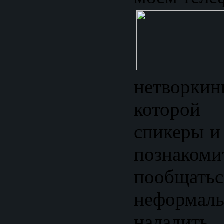
нетворкин
которо
спикеры и
позна
пообщатьс
неформаль
наладит