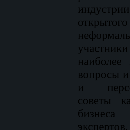
индустр
открыто
неформал
участник
наиболее
вопросы и
и персон
советы ка
бизнеса 
экспертов.