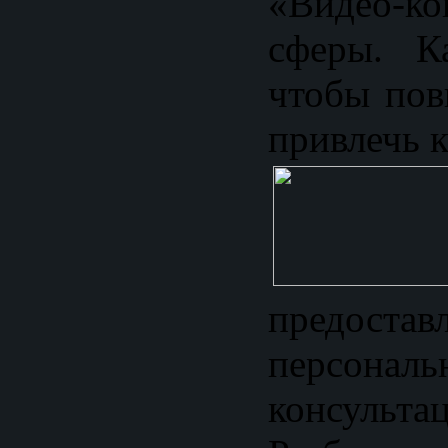
«Видео-ко
сферы. Ка
чтобы пов
привлечь 
предостав
персональ
консульта