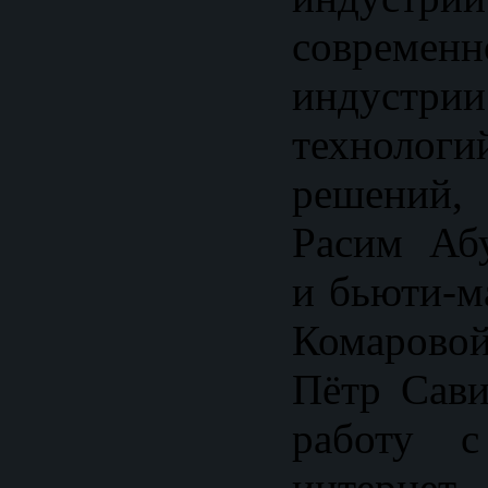
совреме
индустрии
технологи
решений
Расим Аб
и бьюти-м
Комарово
Пётр Сави
работу с
интернет