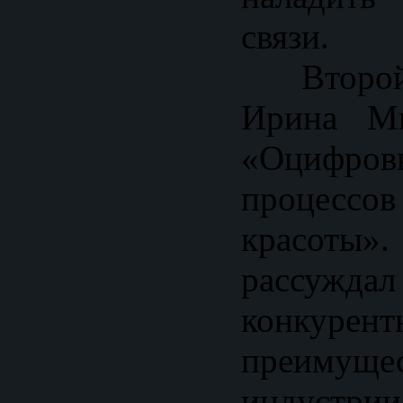
связи.
Второй 
Ирина Ми
«Оцифр
процес
красоты»
рассуждал
конкурент
преимущ
индуст