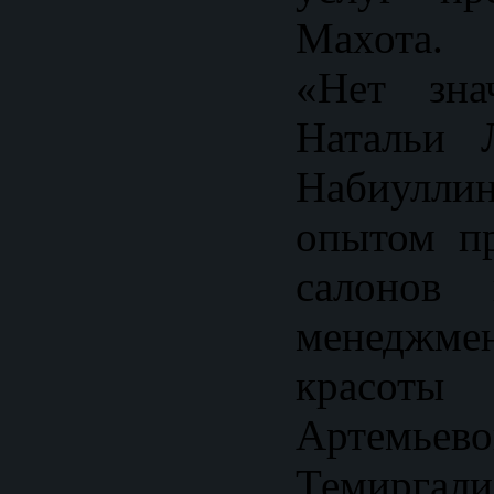
Махота. 
«Нет зна
Натальи 
Набиулли
опытом пр
салонов 
менеджме
красот
Артемь
Темиргал