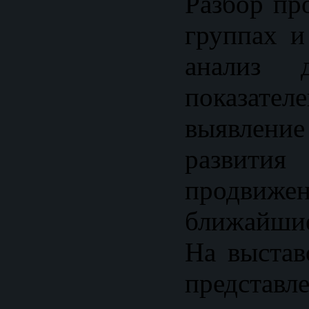
Разбор пр
группах и
анализ д
показат
выявлени
развития
продв
ближайшие
На выстав
представл