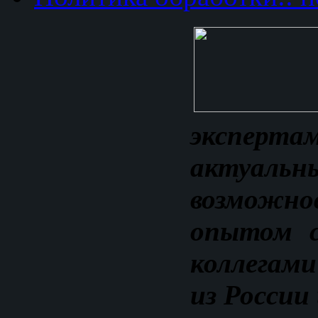
экспе
актуал
возможно
опытом с
коллегам
из России