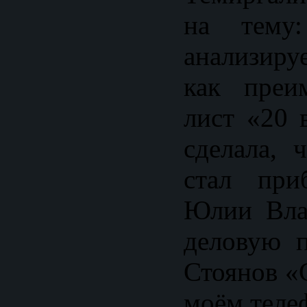
на тему:
анализиру
как преи
лист «20 
сделала, 
стал при
Юлии Вла
деловую 
Стоянов «
моём теле