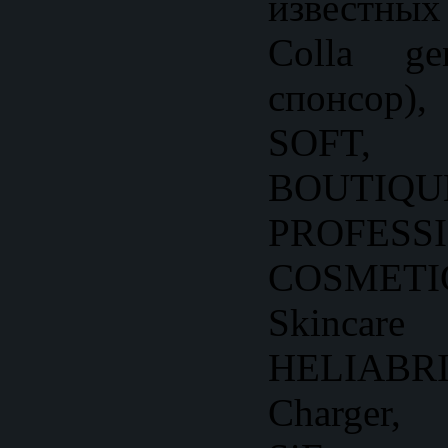
известны
Colla ge
спонсор
SOFT
BOUTIQU
PROFESS
COSMET
Skinc
HELIAB
Charger