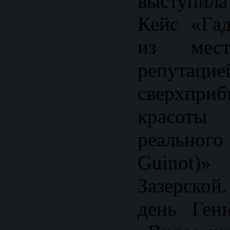
выступил
Кейс «Гад
из мес
репута
сверхпри
красоты
реального
Guinot)
Зазерской
день Ген