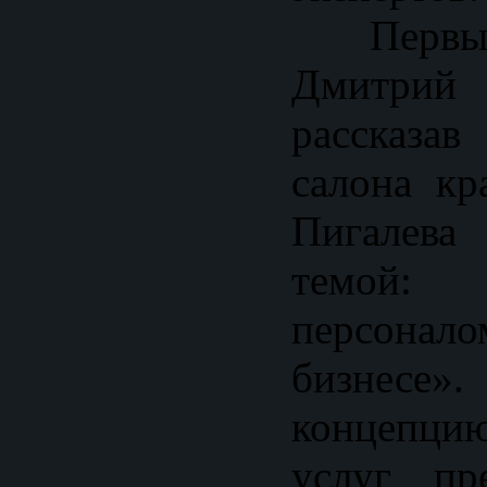
Первый
Дмитрий
рассказа
салона кр
Пигалев
темой:
персона
бизнесе»
концепци
услуг пр