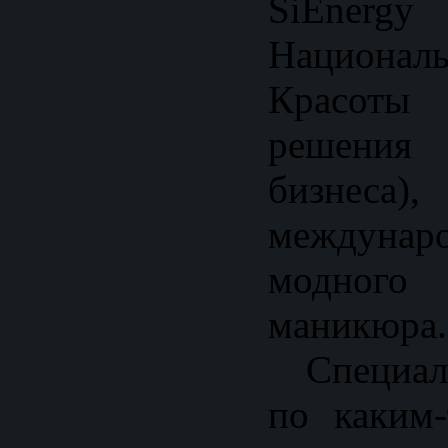
SiEne
Национал
Красоты
решени
бизнес
междуна
модног
маникюра.
Специаль
по каким