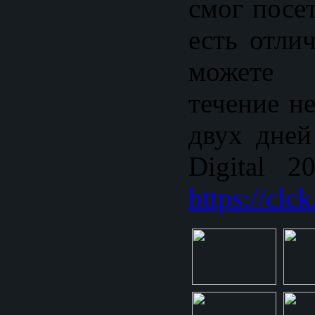
смог посе
есть отли
можете 
течение н
двух дней
Digital 2
https://clc