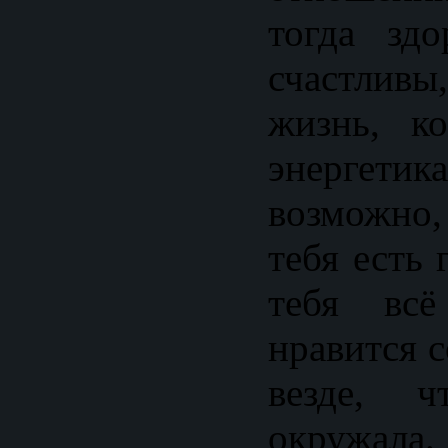
тогда зд
счастливы,
жизнь, к
энерге
возможно
тебя есть 
тебя вс
нравится с
везде, 
окружала