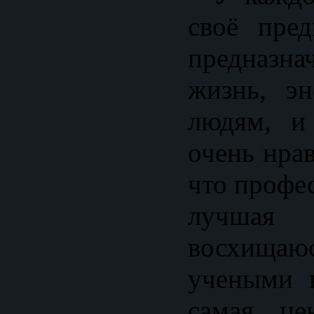
своё пред
предназн
жизнь, эн
людям, и
очень нра
что профес
лучшая
восхища
учеными 
самая це