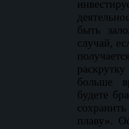
инвестир
деятельно
быть зал
случай, ес
получа
раскрутк
больше в
будете бр
сохранит
плаву». О