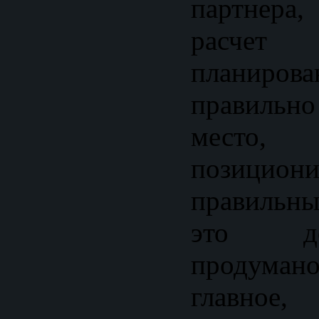
партнер
расчет
планирова
правиль
место,
позициони
правильны
это д
продумано
главно