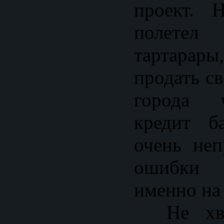
проект. 
полете
тартарар
продать с
города 
кредит б
очень неп
ошибки 
именно на 
Не хват