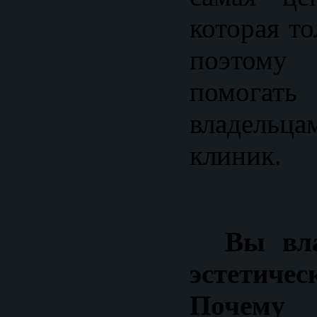
которая т
поэтому
помога
владельц
клиник.
Вы влад
эстетиче
Почему