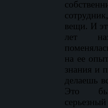
собственн
сотрудни
вещи. И э
лет наз
поменялас
на ее опыт
знания и п
делаешь в
Это бы
серьезный