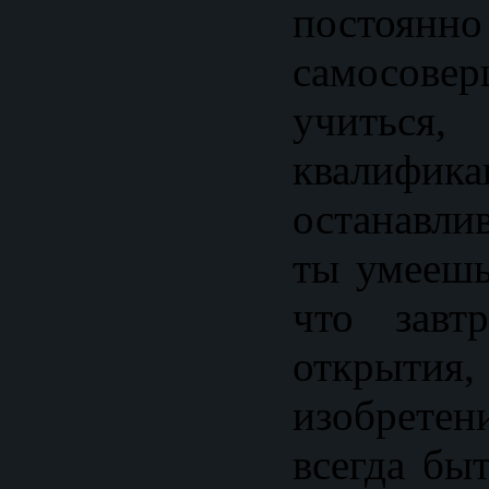
постоянно
самосовер
учитьс
квалифи
останавлив
ты умеешь
что завт
открытия
изобрет
всегда бы