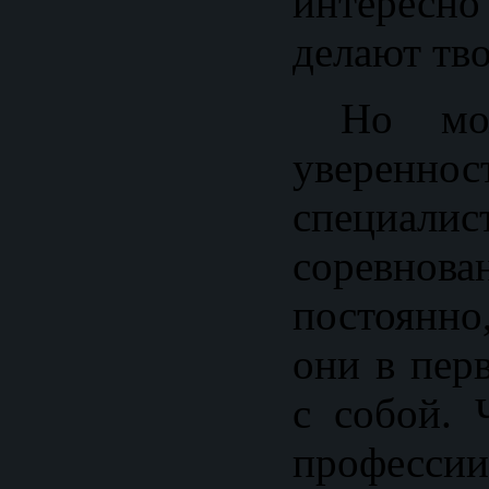
интересно 
делают тв
Но мож
уверенно
специа
соревнов
постоянно
они в пер
с собой. 
профес