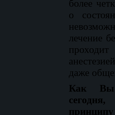
более чет
о состоя
невозмо
лечение б
проходит
анестези
даже обще
Как Вы
сегодн
принци