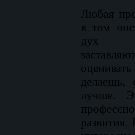
Любая пре
в том чис
дух со
заставляю
оценива
делаешь, 
лучше. Э
профессио
развития. 