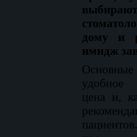
выбир
стоматоло
дому и р
имидж зав
Основные
удобное 
цена и, к
рекомен
пациентов