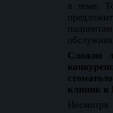
в теме. Т
предло
пациента
обслужива
Сложно л
конкур
стоматоло
клиник в
Несмотря