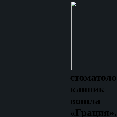
стоматоло
клиник
вошла
«Грация»