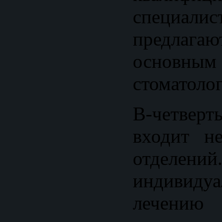
специал
предлагаю
основным
стоматоло
В-четверт
входит не
отделе
индивиду
лечению 