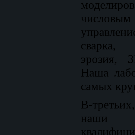
моделиро
числовы
управлен
сварка, э
эрозия, 3
Наша лабо
самых кру
В-третьих
наши
квалифици