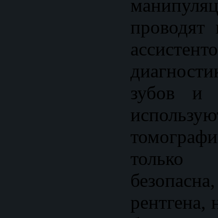
манипу
проводят 
ассист
диагност
зубов и 
использу
томограф
только
безопасн
рентгена, 