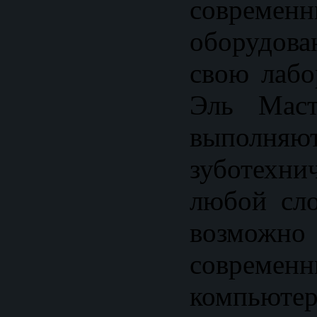
современ
оборудова
свою лабо
Эль Маст
выполняю
зуботехн
любой сло
возможно 
современн
компьютер