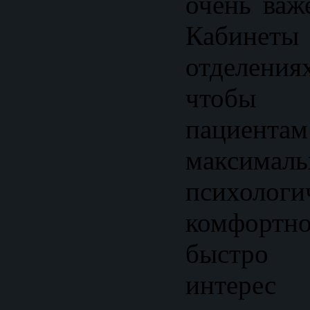
очень важ
Кабине
отделения
чтобы
пацие
максималь
психологи
комфортно
быстро 
интере