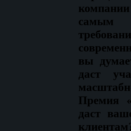
компании
самы
требован
современ
вы думае
даст уч
масштабн
Премия «
даст ваш
клиентам