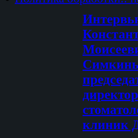
Интервь
Констан
Моисеев
Симкин
председа
директор
стоматол
клиник 