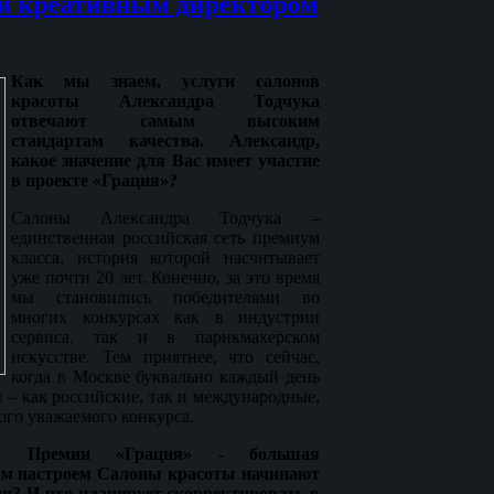
 и креативным директором
Как мы знаем, услуги салонов
красоты Александра Тодчука
отвечают самым высоким
стандартам качества. Александр,
какое значение для Вас имеет участие
в проекте «Грация»?
Салоны Александра Тодчука –
единственная российская сеть премиум
класса, история которой насчитывает
уже почти 20 лет. Конечно, за это время
мы становились победителями во
многих конкурсах как в индустрии
сервиса, так и в парикмахерском
искусстве. Тем приятнее, что сейчас,
когда в Москве буквально каждый день
 – как российские, так и международные,
ого уважаемого конкурса.
ом Премии «Грация» - большая
ким настроем Салоны красоты начинают
ии? И что планирует скорректировать в