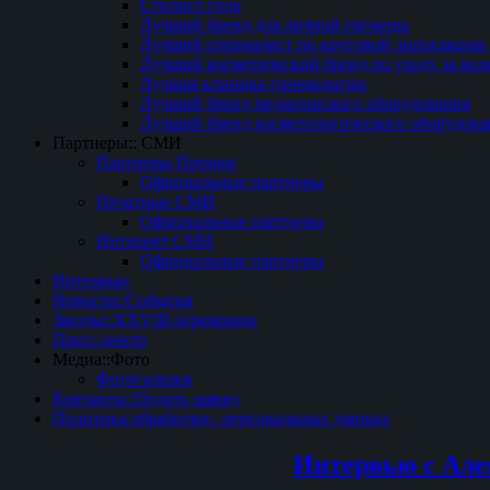
Стилист года
Лучший бренд для личной гигиены
Лучший специалист по круговой липосакции 
Лучший косметический бренд по уходу за вол
Лучшая клиника гинекологии
Лучший бренд медицинского оборудования
Лучший бренд косметологического оборудова
Партнеры:: СМИ
Партнеры Премии
Официальные партнеры
Печатные СМИ
Официальные партнеры
Интернет СМИ
Официальные партнеры
Интервью
Новости::События
Звезды::XXVIII церемонии
Пресс-центр
Медиа::Фото
Фотогалерея
Контакты::Подать заявку
Политика обработки:: персональных данных
Интервью с Але