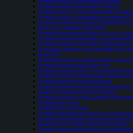
Лучший невролог, мануальный терапевт
Лучший косметический бренд для волос
Лучший хирург по эндоскопической подтяжке
Лучший мастер по перманентному макияжу 
Лучший учебный центр МАССАЖНЫХ техно
Бренд года. Доверие и репутация
Лучший косметический бренд по уходу за ли
Лучший косметический бренд. Звездный выб
Лучшая клиника по лечению позвоночника и 
За активное развитие в ресторанной индустр
Бренд Года
Лучший косметологический аппарат для кор
Лучший косметический Бренд года
Лучший центр красоты и эстетической меди
Лучший витаминно-минеральные комплекс (
Лучшая косметологическая клиника
Лучший производитель профессиональной и б
Самый успешный косметолог Тюмени
Лучший мастер по художественной татуировк
Лучший врач уролог
Лучший врач косметолог
Лучший пластический хирург по пластике ве
Лучшая инновационная стоматологическая к
Персона года. Лучший пластический хирург
Лучший пластический хирург по комбиниро