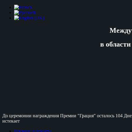
Между
в области
До церемонии награждения Премии "Грация" осталось
104 Дне
истекает
Премия::Лауреаты