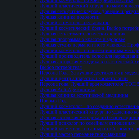
Лучший косметолог по контурной пластике
Лучший пластический хирург по маммопласти
Лучшая сеть фитнес клубов. Доверие и репут
Лучшая клиника подологии
Лучший стоматолог-реставратор
Лучший косметический бренд. Выбор потреби
Лучшая сеть стоматологических клиник
Лучшая программа о красоте и здоровье
Лучшая студия перманентного макияжа. Проф
Лучший косметолог по инъекционным метод
Лучший производитель волос для наращиван
Лучшая авторская методика в пластической х
Выбор потребителя
Персона Года. За лучшие достижения в модел
Лучший центр аппаратной косметологии
Персона года. Лучший врач косметолог ТОП 
Лучшая Anti-Age клиника
Лучшая клиника эстетической медицины
Прорыв Года
Лучший косметолог - по созданию естественн
Лучший пластический хирург по удалению ко
Лучшая авторская методика по безоперацион
Лучший психолог по семейным отношениям
Лучший косметолог по аппаратной косметоло
Лучший мастер перманентного макияжа