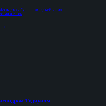
без наркоза. Лучший авторский метод
осами и телом
ния
ксандром Тодчуком,