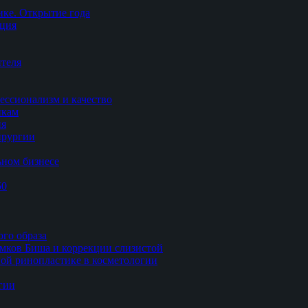
ке. Открытие года
ация
теля
ессионализм и качество
икам
ия
ирургии
ьном бизнесе
50
ого образа
мков Биша и коррекции слизистой
ной ринопластике в косметологии
гии