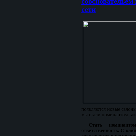
соосновательем
сети
появляются новые салоны
мы стали номинантом так
Стать номинант
ответственность. С ка
свое участие в номинац