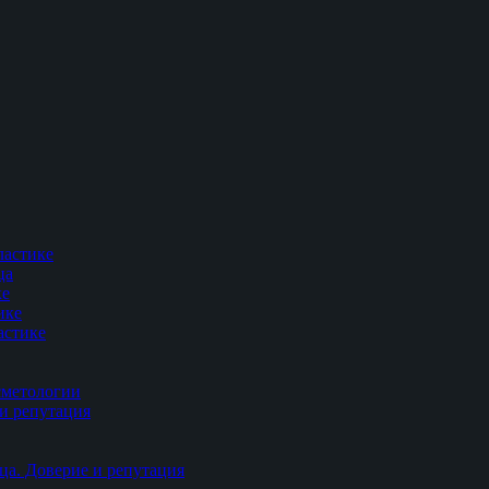
ластике
ца
ке
ике
астике
сметологии
и репутация
ца. Доверие и репутация