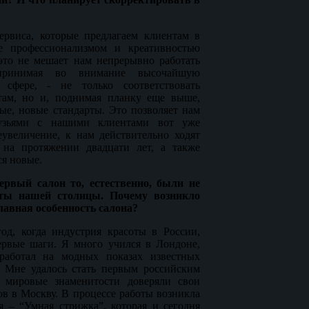
рвиса, которые предлагаем клиентам в
е профессионализмом и креативностью
 это не мешает нам непрерывно работать
принимая во внимание высочайшую
сфере, - не только соответствовать
там, но и, поднимая планку еще выше,
ные, новые стандарты. Это позволяет нам
рузьями с нашими клиентами вот уже
еувеличение, к нам действительно ходят
на протяжении двадцати лет, а также
я новые.
рвый салон то, естественно, были не
ты нашей столицы. Почему возникло
главная особенность салона?
од, когда индустрия красоты в России,
первые шаги. Я много учился в Лондоне,
аботал на модных показах известных
. Мне удалось стать первым российским
у мировые знаменитости доверяли свои
ов в Москву. В процессе работы возникла
я – “Умная стрижка”, которая и сегодня