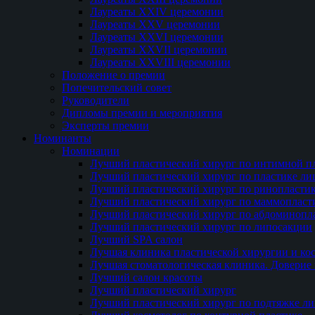
Лауреаты XXIV церемонии
Лауреаты XXV церемонии
Лауреаты XXVI церемонии
Лауреаты XXVII церемонии
Лауреаты XXVIII церемонии
Положение о премии
Попечительский совет
Руководители
Дипломы премии и мероприятия
Эксперты премии
Номинанты
Номинации
Лучший пластический хирург по интимной п
Лучший пластический хирург по пластике ли
Лучший пластический хирург по ринопласти
Лучший пластический хирург по маммопласт
Лучший пластический хирург по абдоминопл
Лучший пластический хирург по липосакции
Лучший SPA салон
Лучшая клиника пластической хирургии и ко
Лучшая стоматологическая клиника. Доверие 
Лучший салон красоты
Лучший пластический хирург
Лучший пластический хирург по подтяжке ли