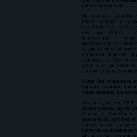
работе за этот год?
Мы гордимся уровнем се
наших салонах, а такж
стилистов сети. Однако
над тем, чтобы, - 
конкуренцию в нашей 
международным стандар
создавать свои собствен
оставаться добрыми д
двадцать лет. Это не пр
одни и те же клиенты 
постоянно присоединяютс
Когда Вы открывали пе
первым салоном красо
такое желание, и в чем 
Это был далекий 1998 г
можно сказать, делала 
Париже и Нью-Йорке, р
европейских дизайнеров
парикмахером, котором
прически во время визит
моя авторская технологи