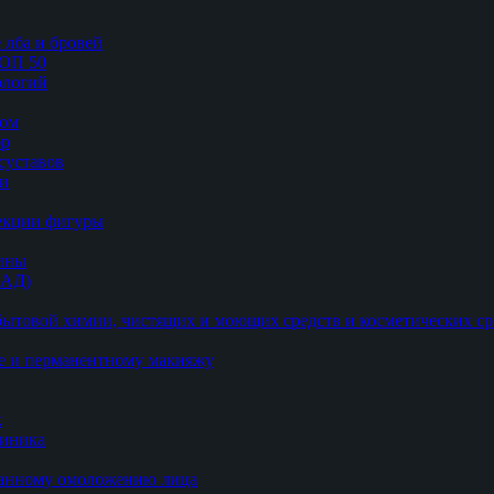
 лба и бровей
ТОП 50
логий
цом
ор
суставов
ии
рекции фигуры
цины
БАД)
ытовой химии, чистящих и моющих средств и косметических ср
е и перманентному макияжу
к
линика
ванному омоложению лица