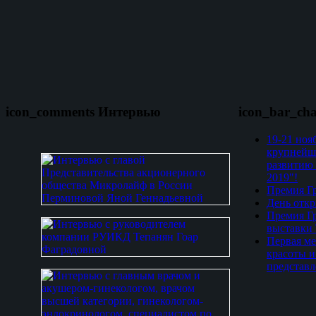
icon_comments Интервью
icon_bar_ch
19-21 ноя
крупнейш
развитию 
2019"!
Премия Гр
День откр
Премия Гр
выставки
Первая ме
красоты и
представл