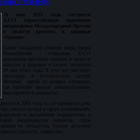
ремии ГРАЦИЯ
28 мая 2025 года состоится
XXV
I торжественная церемония
награждения Международной Премии
в области красоты и здоровья
«Грация».
Самое ожидаемое событие мира сферы
beauty&health – очередная, XXVI
церемония вручения премии в области
красоты и здоровья «Грация» состоится
28 мая этого года. В этот раз она будет
проходить в историческом центре
Москвы, одной из лучших площадок,
где проходят многие развлекательных
мероприятия и концерты.
енная в 2004 году, на сегодняшний день
престижных наград в сфере beauty&health.
андиозное и масштабное мероприятие, а
оторой награждаются лауреаты, стала
знания ее обладателя. Грация дословно
красота, прелесть, изящество.