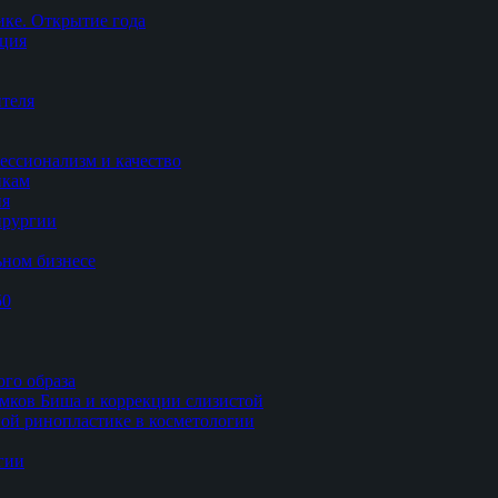
ке. Открытие года
ация
теля
ессионализм и качество
икам
ия
ирургии
ьном бизнесе
50
ого образа
мков Биша и коррекции слизистой
ной ринопластике в косметологии
гии