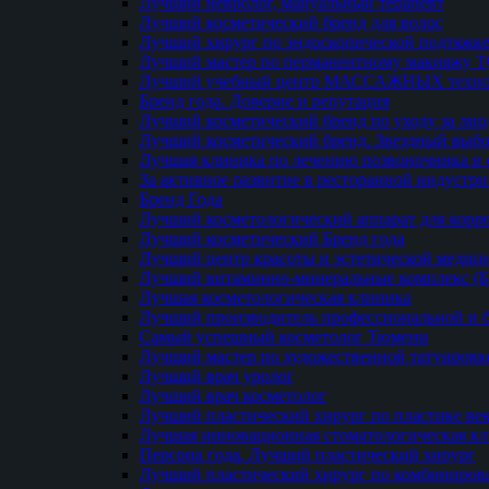
Лучший невролог, мануальный терапевт
Лучший косметический бренд для волос
Лучший хирург по эндоскопической подтяжке
Лучший мастер по перманентному макияжу 
Лучший учебный центр МАССАЖНЫХ техно
Бренд года. Доверие и репутация
Лучший косметический бренд по уходу за ли
Лучший косметический бренд. Звездный выб
Лучшая клиника по лечению позвоночника и 
За активное развитие в ресторанной индустр
Бренд Года
Лучший косметологический аппарат для кор
Лучший косметический Бренд года
Лучший центр красоты и эстетической меди
Лучший витаминно-минеральные комплекс (
Лучшая косметологическая клиника
Лучший производитель профессиональной и б
Самый успешный косметолог Тюмени
Лучший мастер по художественной татуировк
Лучший врач уролог
Лучший врач косметолог
Лучший пластический хирург по пластике ве
Лучшая инновационная стоматологическая к
Персона года. Лучший пластический хирург
Лучший пластический хирург по комбиниро