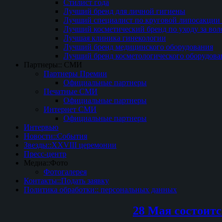
Стилист года
Лучший бренд для личной гигиены
Лучший специалист по круговой липосакции 
Лучший косметический бренд по уходу за вол
Лучшая клиника гинекологии
Лучший бренд медицинского оборудования
Лучший бренд косметологического оборудова
Партнеры:: СМИ
Партнеры Премии
Официальные партнеры
Печатные СМИ
Официальные партнеры
Интернет СМИ
Официальные партнеры
Интервью
Новости::События
Звезды::XXVIII церемонии
Пресс-центр
Медиа::Фото
Фотогалерея
Контакты::Подать заявку
Политика обработки:: персональных данных
28 Мая состоит