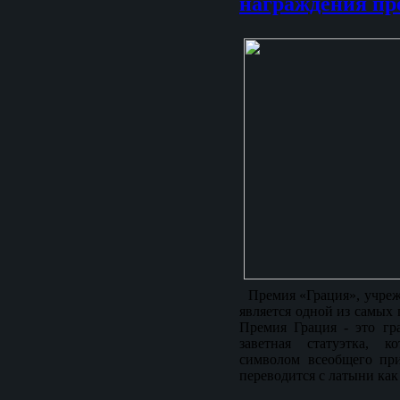
награждения п
Премия «Грация», учрежд
является одной из самых 
Премия Грация - это гр
заветная статуэтка, к
символом всеобщего при
переводится с латыни как 