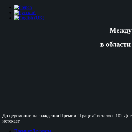
Между
в области
До церемонии награждения Премии "Грация" осталось
102 Дне
истекает
Премия::Лауреаты