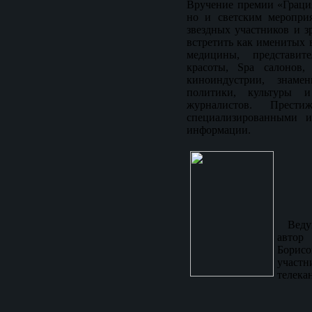
Вручение премии «Грация
но и светским меропри
звездных участников и 
встретить как именитых 
медицины, представит
красоты, Spa салонов,
киноиндустрии, знаме
политики, культуры и
журналистов. Прест
специализированными и
информации.
Ведущ
автор
Борис
участн
телек