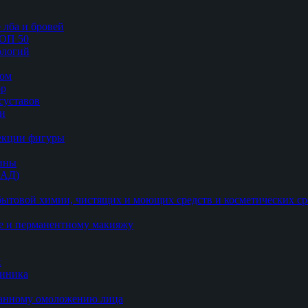
 лба и бровей
ТОП 50
логий
цом
ор
суставов
ии
рекции фигуры
цины
БАД)
ытовой химии, чистящих и моющих средств и косметических ср
е и перманентному макияжу
к
линика
ванному омоложению лица