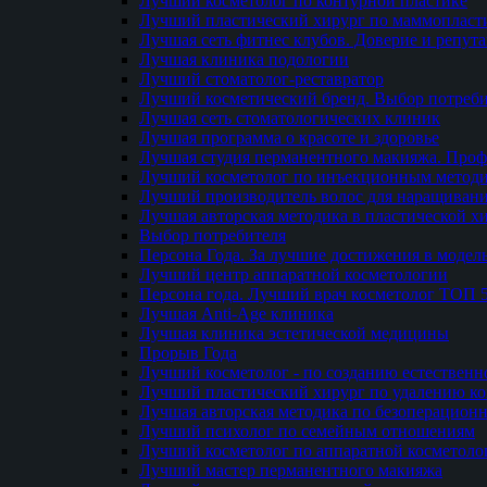
Лучший косметолог по контурной пластике
Лучший пластический хирург по маммопласти
Лучшая сеть фитнес клубов. Доверие и репут
Лучшая клиника подологии
Лучший стоматолог-реставратор
Лучший косметический бренд. Выбор потреби
Лучшая сеть стоматологических клиник
Лучшая программа о красоте и здоровье
Лучшая студия перманентного макияжа. Проф
Лучший косметолог по инъекционным метод
Лучший производитель волос для наращиван
Лучшая авторская методика в пластической х
Выбор потребителя
Персона Года. За лучшие достижения в модел
Лучший центр аппаратной косметологии
Персона года. Лучший врач косметолог ТОП 
Лучшая Anti-Age клиника
Лучшая клиника эстетической медицины
Прорыв Года
Лучший косметолог - по созданию естественн
Лучший пластический хирург по удалению ко
Лучшая авторская методика по безоперацион
Лучший психолог по семейным отношениям
Лучший косметолог по аппаратной косметоло
Лучший мастер перманентного макияжа