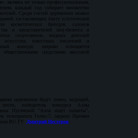
», являясь не только профессиональным,
ятием, каждый год собирает множество
зрителей. Среди гостей церемонии можно
врачей, составляющих элиту эстетической
ели косметических брендов, салонов
 так и представителей шоу-бизнеса и
нитых спортсменов, видных деятелей
 искусства, известных писателей и
ижный конкурс широко освещается
 общественными средствами массовой
ими церемонии будут певец, ведущий,
 песен, победитель конкурса Аллы
овны Пугачевой "Алла ищет таланты",
ик телепроекта Голос-7, лауреат Премии
анала RU.TV
Дмитрий Нестеров
.