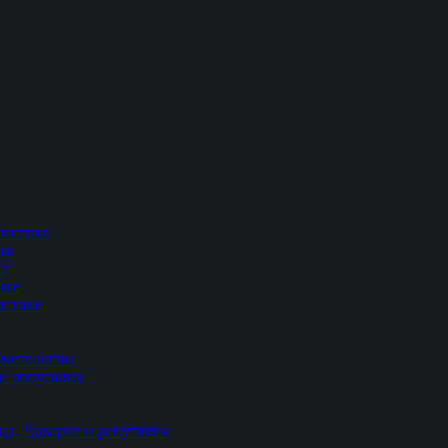
ластике
ца
ке
ике
астике
сметологии
и репутация
ца. Доверие и репутация