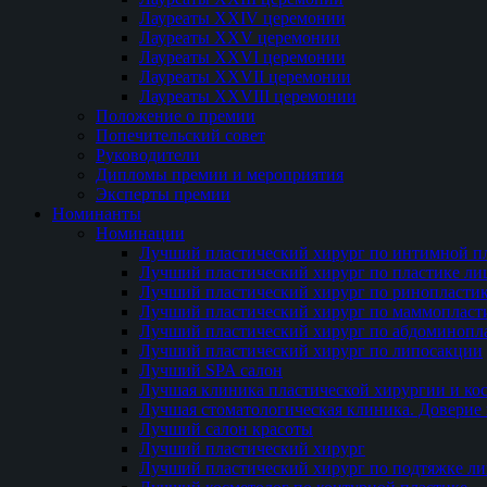
Лауреаты XXIV церемонии
Лауреаты XXV церемонии
Лауреаты XXVI церемонии
Лауреаты XXVII церемонии
Лауреаты XXVIII церемонии
Положение о премии
Попечительский совет
Руководители
Дипломы премии и мероприятия
Эксперты премии
Номинанты
Номинации
Лучший пластический хирург по интимной п
Лучший пластический хирург по пластике ли
Лучший пластический хирург по ринопласти
Лучший пластический хирург по маммопласт
Лучший пластический хирург по абдоминопл
Лучший пластический хирург по липосакции
Лучший SPA салон
Лучшая клиника пластической хирургии и ко
Лучшая стоматологическая клиника. Доверие 
Лучший салон красоты
Лучший пластический хирург
Лучший пластический хирург по подтяжке ли