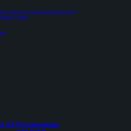
без наркоза. Лучший авторский метод
осами и телом
ния
ся XXVI церемония