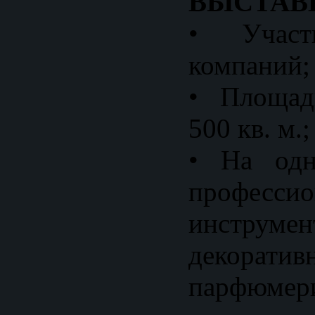
ВЫСТАВ
• Учас
компаний;
• Площад
500 кв. м.;
• На одн
профессио
инструмен
декорати
парфюмер