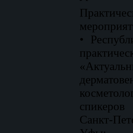
Практичес
мероприят
• Республ
практичес
«Актуал
дермато
косметоло
спикеро
Санкт-Пет
Уфы;