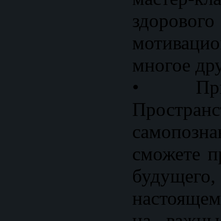
здоровог
мотиваци
многое дру
• При
Пространс
самопозн
сможете п
будущего
настоящем
на важны