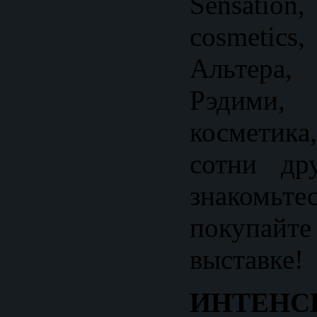
Sensati
cosmetic
Альтер
Рэдими
космети
сотни др
знакомьте
покупа
выставке!
ИНТЕ