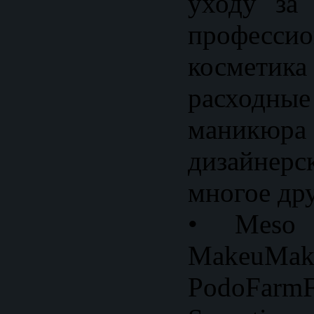
уходу за
профессио
космети
расходны
маникюр
дизайнерс
многое дру
• Meso R
MakeuMake
PodoFar