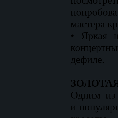
посмот
попробов
мастера кр
• Яркая 
концертн
дефиле.
ЗОЛОТА
Одним из
и популяр