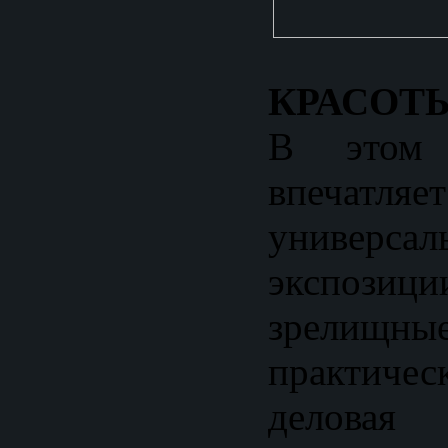
КРАСОТЫ
В этом 
впечатляет
универсал
экспози
зрелищны
практич
делова