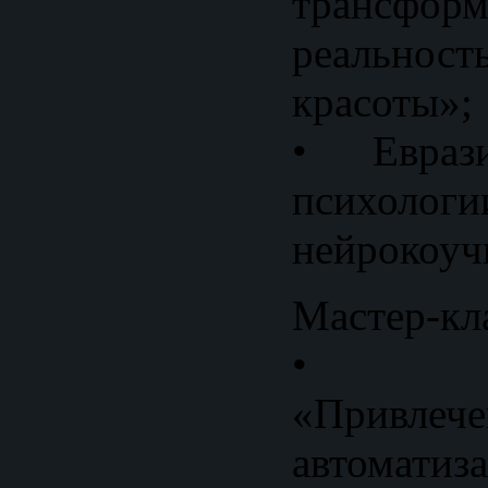
трансфо
реально
красоты»;
• Евраз
псих
нейрокоуч
Мастер-кл
• Мас
«Привлече
автомати