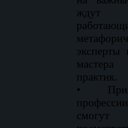
ждут к
рабо
метафорич
эксперты 
мастера 
практик.
• Прим
профессии
смогут