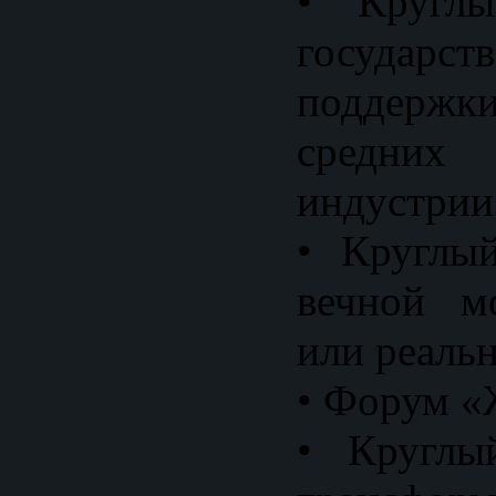
• Кругл
государст
поддер
средних
индустрии
• Круглы
вечной мо
или реальн
• Форум «
• Круглы