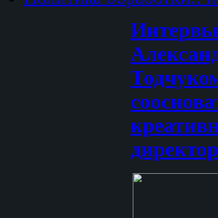
Интервь
Алексан
Тодчуком
сооснова
креатив
директор