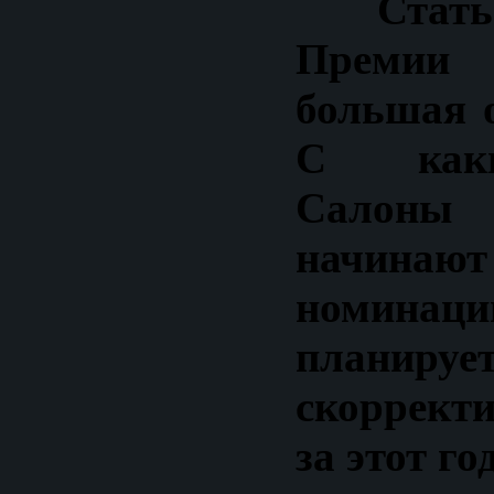
Стат
Премии
большая о
С каки
Салон
начинают
номина
планируе
скорректи
за этот го