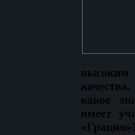
высоки
качеств
какое зн
имеет уч
«Грация»