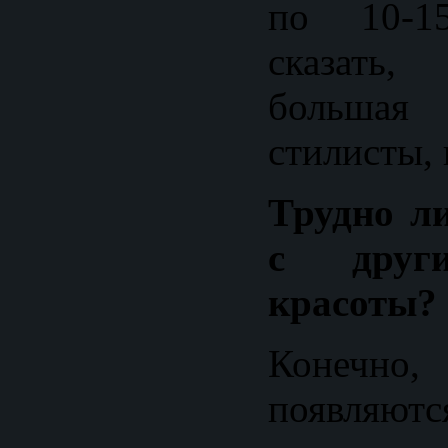
по 10-1
сказать
больша
стилисты,
Трудно л
с друг
красоты?
Конечн
появляютс