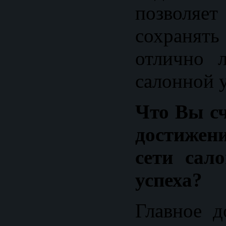
позвол
сохранят
отлично л
салонной 
Что Вы с
достиже
сети сал
успеха?
Главное д