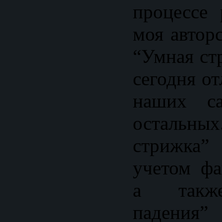
процессе 
моя автор
“Умная ст
сегодня о
наших са
осталь
стрижка”
учетом фа
а также
падения