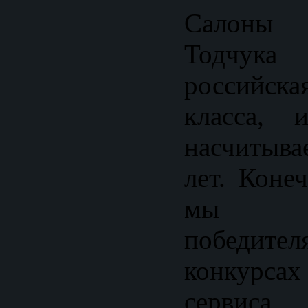
Салоны
Тодчука 
российск
класса, 
насчитыва
лет. Коне
мы ст
победите
конкурсах
сервис