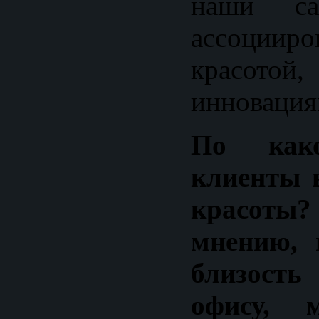
наши са
ассоци
красотой
инновация
По как
клиенты 
красоты?
мнению, 
близост
офису, 