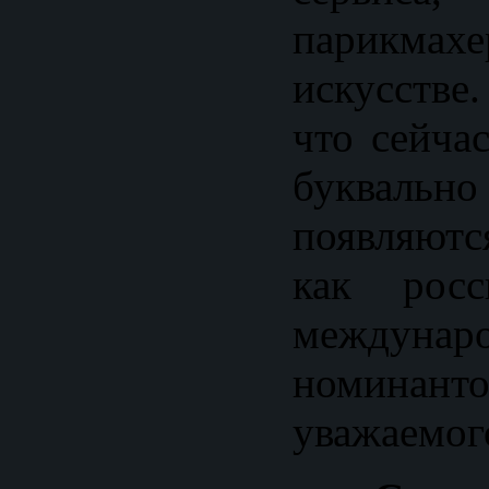
парикмахе
искусстве
что сейча
буквальн
появляютс
как росс
междунар
номина
уважаемог