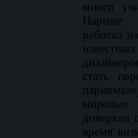
много уч
Париже 
работал н
известны
дизайнер
стать пе
парикмах
мировые
доверяли 
время виз