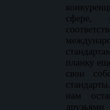
конкуре
сфере,
соответств
междунар
стандарта
планку ещ
свои соб
стандарты
нам оста
друзья