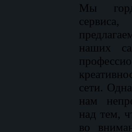
Мы горд
сервис
предлага
наших са
професс
креативн
сети. Одн
нам непр
над тем, 
во внима