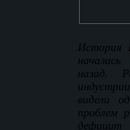
История 
началась
назад. Р
индустр
видели о
проблем 
дефицит 