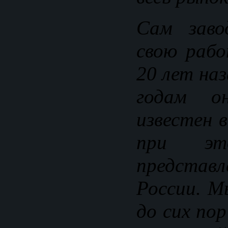
Сам заво
свою рабо
20 лет на
годам о
известен 
при э
представ
России. М
до сих пор