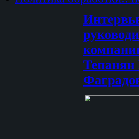
Интервь
руковод
компани
Тепанян 
Фаградо