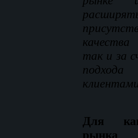
рынке 
расши
присутств
качества
так и за 
подход
клиентами
Для как
рынка