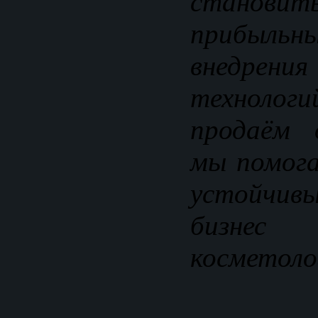
становит
прибыль
внедрени
технологи
продаём 
мы помог
устойчив
бизне
косметоло