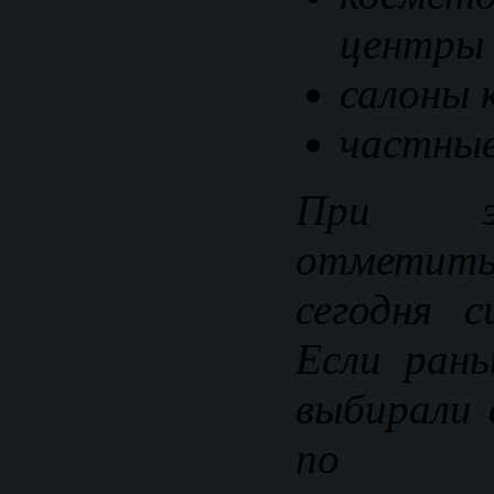
центры
салоны 
частные
При э
отметит
сегодня с
Если рань
выбирали 
по те