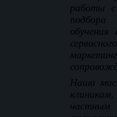
работы с
подбора
обучения 
сервисног
маркетинг
сопровожд
Наша мис
клиника
частным