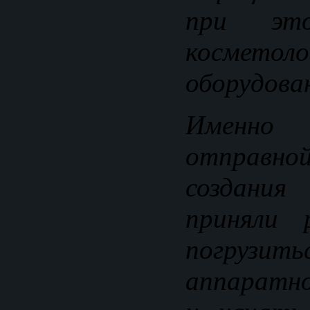
при это
косметоло
оборудова
Именно
отправн
создания
приняли 
погрузи
аппаратн