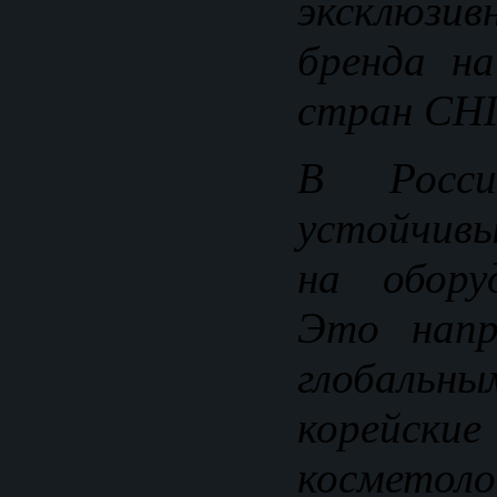
эксклюзив
бренда на
стран СНГ
В Росс
устойчив
на обору
Это напр
глобальн
корейски
косметоло