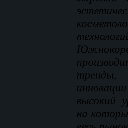
эстетиче
косметоло
технологи
Южнокоре
произво
тренды
инноваци
высокий у
на которы
весь рынок