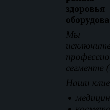
здор
оборудова
Мы р
исклю
профессио
сегменте (
Наши кли
медицин
космето