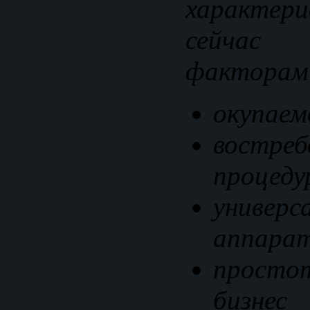
характе
сейчас
факторам
окупаем
востреб
процеду
универс
аппара
просто
бизнес