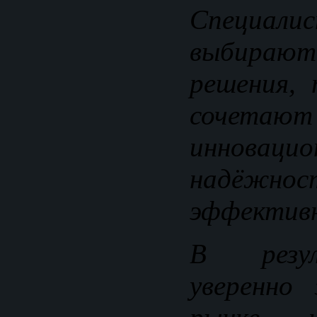
Специал
выбираю
решения,
сочет
инновацио
надёжно
эффективн
В резу
уверенно 