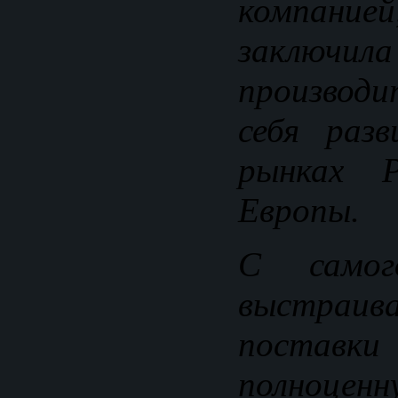
компан
заключил
производи
себя раз
рынках 
Европы.
С само
выстраив
поставки 
полноце