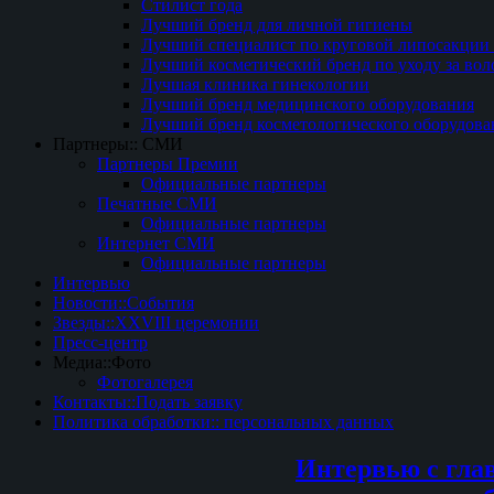
Стилист года
Лучший бренд для личной гигиены
Лучший специалист по круговой липосакции 
Лучший косметический бренд по уходу за вол
Лучшая клиника гинекологии
Лучший бренд медицинского оборудования
Лучший бренд косметологического оборудова
Партнеры:: СМИ
Партнеры Премии
Официальные партнеры
Печатные СМИ
Официальные партнеры
Интернет СМИ
Официальные партнеры
Интервью
Новости::События
Звезды::XXVIII церемонии
Пресс-центр
Медиа::Фото
Фотогалерея
Контакты::Подать заявку
Политика обработки:: персональных данных
Интервью с гла