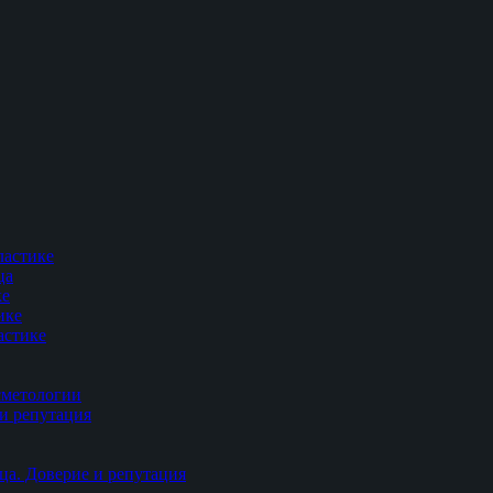
ластике
ца
ке
ике
астике
сметологии
и репутация
ца. Доверие и репутация