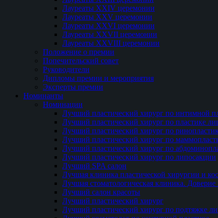
Лауреаты XXIV церемонии
Лауреаты XXV церемонии
Лауреаты XXVI церемонии
Лауреаты XXVII церемонии
Лауреаты XXVIII церемонии
Положение о премии
Попечительский совет
Руководители
Дипломы премии и мероприятия
Эксперты премии
Номинанты
Номинации
Лучший пластический хирург по интимной п
Лучший пластический хирург по пластике ли
Лучший пластический хирург по ринопласти
Лучший пластический хирург по маммопласт
Лучший пластический хирург по абдоминопл
Лучший пластический хирург по липосакции
Лучший SPA салон
Лучшая клиника пластической хирургии и ко
Лучшая стоматологическая клиника. Доверие 
Лучший салон красоты
Лучший пластический хирург
Лучший пластический хирург по подтяжке ли