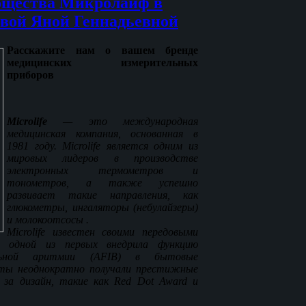
бщества Микролайф в
вой Яной Геннадьевной
Расскажите нам о вашем бренде
медицинских измерительных
приборов
Microlife
— это международная
медицинская компания, основанная в
1981 году. Microlife является одним из
мировых лидеров в производстве
электронных термометров и
тонометров, а также успешно
развивает такие направления, как
глюкометры, ингаляторы (небулайзеры)
и молокоотсосы .
Microlife известен своими передовыми
я одной из первых внедрила функцию
ельной аритмии (AFIB) в бытовые
кты неоднократно получали престижные
за дизайн, такие как Red Dot Award и