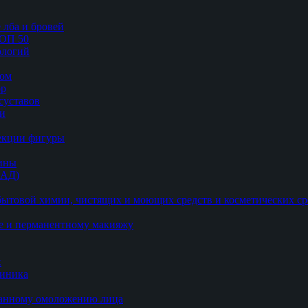
 лба и бровей
ТОП 50
логий
цом
ор
суставов
ии
рекции фигуры
цины
БАД)
ытовой химии, чистящих и моющих средств и косметических ср
е и перманентному макияжу
к
линика
ванному омоложению лица