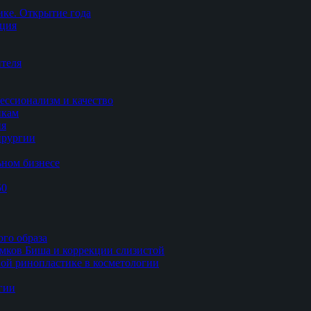
ке. Открытие года
ация
теля
ессионализм и качество
икам
ия
ирургии
ьном бизнесе
50
ого образа
мков Биша и коррекции слизистой
ной ринопластике в косметологии
гии