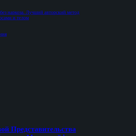
без наркоза. Лучший авторский метод
осами и телом
ния
вой Представительства