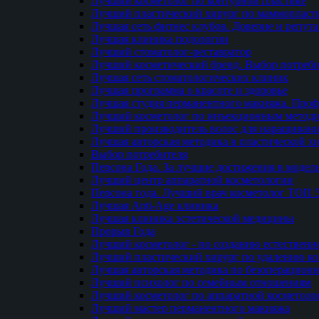
Лучший косметолог по контурной пластике
Лучший пластический хирург по маммопласти
Лучшая сеть фитнес клубов. Доверие и репут
Лучшая клиника подологии
Лучший стоматолог-реставратор
Лучший косметический бренд. Выбор потреби
Лучшая сеть стоматологических клиник
Лучшая программа о красоте и здоровье
Лучшая студия перманентного макияжа. Проф
Лучший косметолог по инъекционным метод
Лучший производитель волос для наращиван
Лучшая авторская методика в пластической х
Выбор потребителя
Персона Года. За лучшие достижения в модел
Лучший центр аппаратной косметологии
Персона года. Лучший врач косметолог ТОП 
Лучшая Anti-Age клиника
Лучшая клиника эстетической медицины
Прорыв Года
Лучший косметолог - по созданию естественн
Лучший пластический хирург по удалению ко
Лучшая авторская методика по безоперацион
Лучший психолог по семейным отношениям
Лучший косметолог по аппаратной косметоло
Лучший мастер перманентного макияжа