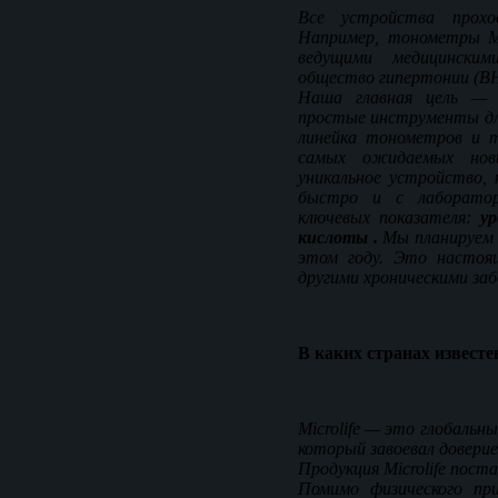
Все устройства прохо
Например, тонометры Mi
ведущими медицинским
общество гипертонии (BH
Наша главная цель — 
простые инструменты для
линейка тонометров и т
самых ожидаемых но
уникальное устройство, 
быстро и с лаборато
ключевых показателя:
у
кислоты .
Мы планируем 
этом году. Это настоя
другими хроническими заб
В каких странах известе
Microlife — это глобальн
который завоевал доверие 
Продукция Microlife пост
Помимо физического при