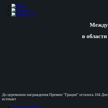
Между
в области
До церемонии награждения Премии "Грация" осталось
104 Дне
истекает
Премия::Лауреаты