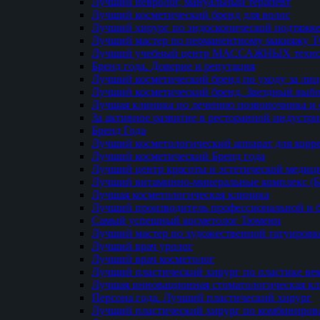
Лучший невролог, мануальный терапевт
Лучший косметический бренд для волос
Лучший хирург по эндоскопической подтяжке
Лучший мастер по перманентному макияжу 
Лучший учебный центр МАССАЖНЫХ техно
Бренд года. Доверие и репутация
Лучший косметический бренд по уходу за ли
Лучший косметический бренд. Звездный выб
Лучшая клиника по лечению позвоночника и 
За активное развитие в ресторанной индустр
Бренд Года
Лучший косметологический аппарат для кор
Лучший косметический Бренд года
Лучший центр красоты и эстетической меди
Лучший витаминно-минеральные комплекс (
Лучшая косметологическая клиника
Лучший производитель профессиональной и б
Самый успешный косметолог Тюмени
Лучший мастер по художественной татуировк
Лучший врач уролог
Лучший врач косметолог
Лучший пластический хирург по пластике ве
Лучшая инновационная стоматологическая к
Персона года. Лучший пластический хирург
Лучший пластический хирург по комбиниро