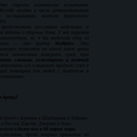
дят строгие клинические испытания.
crolife входят в число рекомендованных
и ассоциациями, включая Британское
S).
предоставить россиянам надежные и
 заботы о здоровье дома. У нас широкая
ермометров, но я бы выделила одну из
винок — это прибор
Multiplex
. Это
которое позволяет по одной капле крови
рной точностью измерить сразу три
ровень глюкозы, холестерина и мочевой
запустить его в широкую продажу уже в
щий помощник для людей с диабетом и
олеваниями.
н бренд?
ый бренд с корнями в Швейцарии и Тайване,
в России, Европе, Америке и Азии.
авляется
более чем в
90 стран мира.
сутствия, бренд получил признание во