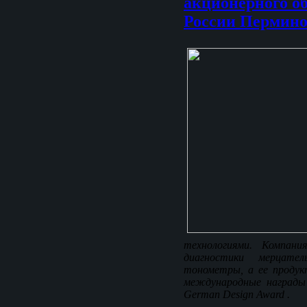
акционерного о
России Пермино
технологиями. Компани
диагностики мерцат
тонометры, а ее проду
международные награды 
German Design Award .