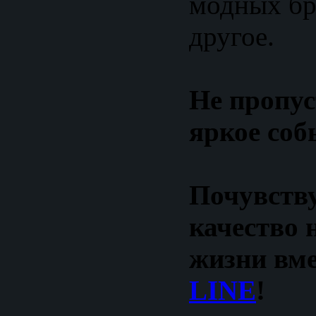
модных бр
другое.
Не пропус
яркое соб
Почувству
качество 
жизни вме
LINE
!