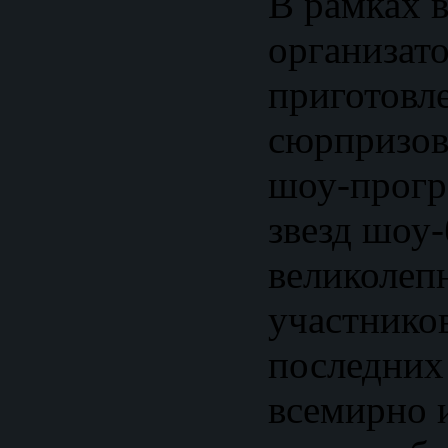
В рамках 
организат
приготовл
сюрпризов
шоу-прогр
звезд шоу-
великолеп
участнико
последних
всемирно 