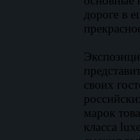
основные 
дороге в е
прекрасно
Экспозиц
представи
своих гост
российски
марок това
класса lux