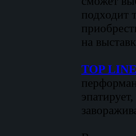
сможет выб
подходит т
приобрест
на выставк
TOP LIN
перформан
эпатирует,
заворажив