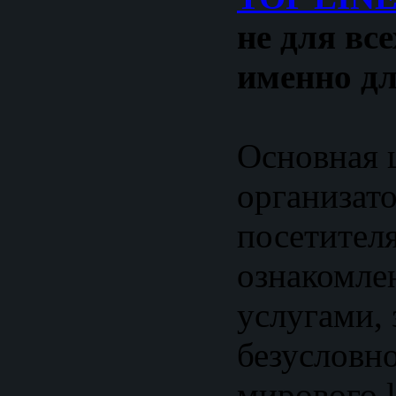
не для все
именно дл
Основная 
организато
посетител
ознакомле
услугами,
безусловн
мирового l