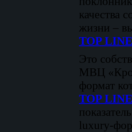
поклонник
качества 
жизни – вы
TOP LIN
Это собст
МВЦ «Кро
формат ко
TOP LIN
показатель
luxury-фор