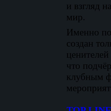
и взгляд 
мир.
Именно по
создан то
ценителей
что подчё
клубным 
мероприят
TOP LIN