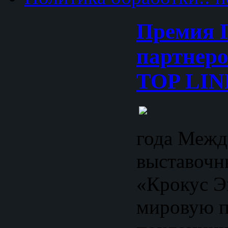
Премия Г
партнер
TOP LIN
года Меж
выставочн
«Крокус Э
мировую п