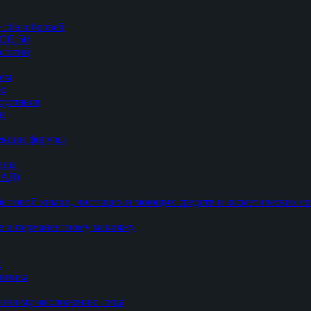
 лба и бровей
ТОП 50
логий
цом
ор
суставов
ии
рекции фигуры
цины
БАД)
ытовой химии, чистящих и моющих средств и косметических ср
е и перманентному макияжу
к
линика
ванному омоложению лица