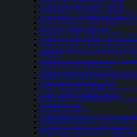
Лучший невролог, мануальный терапевт
Лучший косметический бренд для волос
Лучший хирург по эндоскопической подтяжке
Лучший мастер по перманентному макияжу 
Лучший учебный центр МАССАЖНЫХ техно
Бренд года. Доверие и репутация
Лучший косметический бренд по уходу за ли
Лучший косметический бренд. Звездный выб
Лучшая клиника по лечению позвоночника и 
За активное развитие в ресторанной индустр
Бренд Года
Лучший косметологический аппарат для кор
Лучший косметический Бренд года
Лучший центр красоты и эстетической меди
Лучший витаминно-минеральные комплекс (
Лучшая косметологическая клиника
Лучший производитель профессиональной и б
Самый успешный косметолог Тюмени
Лучший мастер по художественной татуировк
Лучший врач уролог
Лучший врач косметолог
Лучший пластический хирург по пластике ве
Лучшая инновационная стоматологическая к
Персона года. Лучший пластический хирург
Лучший пластический хирург по комбиниро