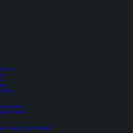
ластике
ца
ке
ике
астике
сметологии
и репутация
ца. Доверие и репутация