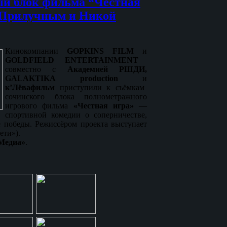
й блок фильма “Честная
 Прилучным и Никой
Кинокомпании
GOPKINS FILM
и
GOLDFIELD ENTERTAINMENT
совместно с
Академией
РШДИ,
GALAKTIKA production
и
к’Лёвафильм
приступили к съёмкам
сочинского блока полнометражного
игрового фильма
«Честная игра»
—
спортивной комедии о соперничестве,
е победы. Режиссёром проекта выступает
ети»).
Медиа»
.