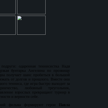
одруги: одаренная теннисистка Надя
зкая бунтарка Ангелина по прозвищу
дна получает шанс пробиться в большой
бежать от долгов и прошлого. Вместе они
ого тенниса, где игра быстро выходит за
рничество, любовный треугольник,
авление взрослых превращают турнир в
тности и верности себе.
ний фильма формируют герои
Павла