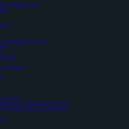
ке. Открытие года
ация
теля
ессионализм и качество
икам
ия
ирургии
ьном бизнесе
50
ого образа
мков Биша и коррекции слизистой
ной ринопластике в косметологии
гии