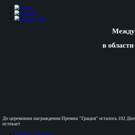
Между
в области
До церемонии награждения Премии "Грация" осталось
102 Дне
истекает
Премия::Лауреаты