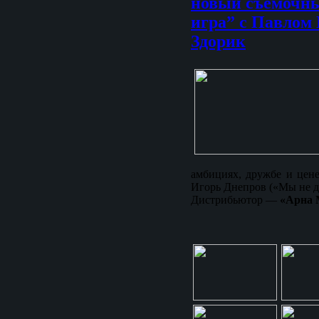
новый съемочны
игра” с Павлом
Здорик
амбициях, дружбе и цен
Игорь Днепров («Мы не д
Дистрибьютор —
«Арна 