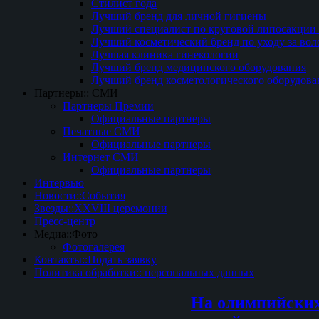
Стилист года
Лучший бренд для личной гигиены
Лучший специалист по круговой липосакции 
Лучший косметический бренд по уходу за вол
Лучшая клиника гинекологии
Лучший бренд медицинского оборудования
Лучший бренд косметологического оборудова
Партнеры:: СМИ
Партнеры Премии
Официальные партнеры
Печатные СМИ
Официальные партнеры
Интернет СМИ
Официальные партнеры
Интервью
Новости::События
Звезды::XXVIII церемонии
Пресс-центр
Медиа::Фото
Фотогалерея
Контакты::Подать заявку
Политика обработки:: персональных данных
На олимпийских