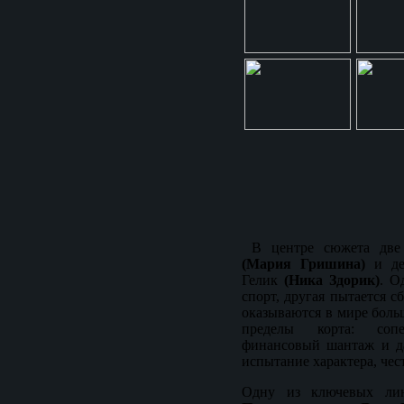
В центре сюжета две п
(Мария Гришина)
и дер
Гелик
(Ника Здорик)
. О
спорт, другая пытается с
оказываются в мире больш
пределы корта: сопе
финансовый шантаж и д
испытание характера, чес
Одну из ключевых ли