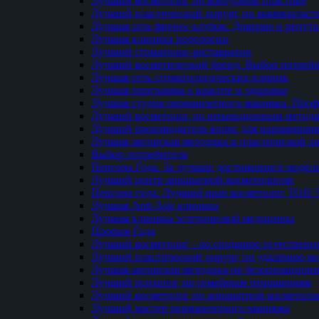
Лучший косметолог по контурной пластике
Лучший пластический хирург по маммопласти
Лучшая сеть фитнес клубов. Доверие и репут
Лучшая клиника подологии
Лучший стоматолог-реставратор
Лучший косметический бренд. Выбор потреби
Лучшая сеть стоматологических клиник
Лучшая программа о красоте и здоровье
Лучшая студия перманентного макияжа. Проф
Лучший косметолог по инъекционным метод
Лучший производитель волос для наращиван
Лучшая авторская методика в пластической х
Выбор потребителя
Персона Года. За лучшие достижения в модел
Лучший центр аппаратной косметологии
Персона года. Лучший врач косметолог ТОП 
Лучшая Anti-Age клиника
Лучшая клиника эстетической медицины
Прорыв Года
Лучший косметолог - по созданию естественн
Лучший пластический хирург по удалению ко
Лучшая авторская методика по безоперацион
Лучший психолог по семейным отношениям
Лучший косметолог по аппаратной косметоло
Лучший мастер перманентного макияжа