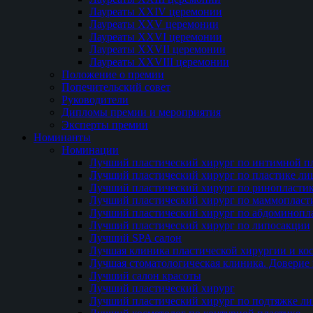
Лауреаты XXIV церемонии
Лауреаты XXV церемонии
Лауреаты XXVI церемонии
Лауреаты XXVII церемонии
Лауреаты XXVIII церемонии
Положение о премии
Попечительский совет
Руководители
Дипломы премии и мероприятия
Эксперты премии
Номинанты
Номинации
Лучший пластический хирург по интимной п
Лучший пластический хирург по пластике ли
Лучший пластический хирург по ринопласти
Лучший пластический хирург по маммопласт
Лучший пластический хирург по абдоминопл
Лучший пластический хирург по липосакции
Лучший SPA салон
Лучшая клиника пластической хирургии и ко
Лучшая стоматологическая клиника. Доверие 
Лучший салон красоты
Лучший пластический хирург
Лучший пластический хирург по подтяжке ли