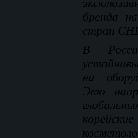
эксклюзив
бренда на
стран СНГ
В Росс
устойчив
на обору
Это напр
глобальн
корейски
косметоло