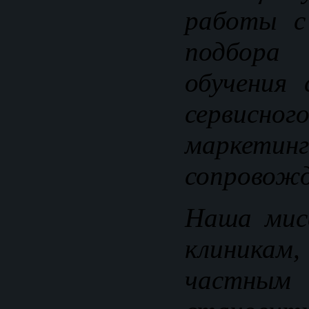
работы с
подбора
обучения 
сервисног
маркетинг
сопровожд
Наша мис
клиника
частным