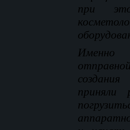
при это
косметоло
оборудова
Именно
отправн
создания
приняли 
погрузи
аппаратн