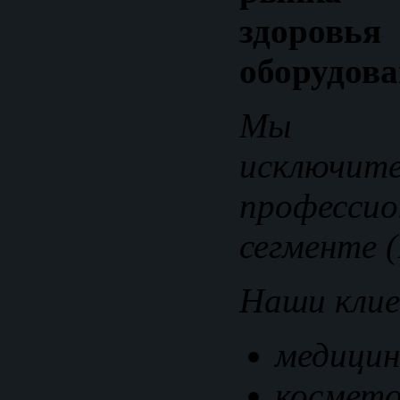
здор
оборудова
Мы р
исклю
профессио
сегменте (
Наши кли
медицин
космето