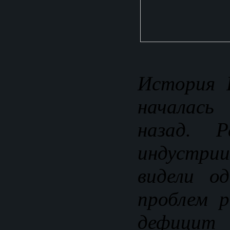
История 
началась
назад. Р
индустр
видели о
проблем 
дефицит 