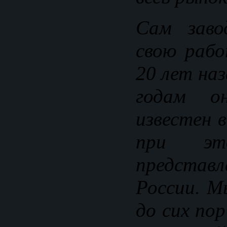
Сам заво
свою рабо
20 лет на
годам о
известен 
при э
представ
России. М
до сих пор