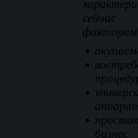
характе
сейчас
факторам
окупаем
востреб
процеду
универс
аппара
просто
бизнес