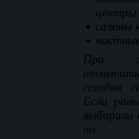
центры
салоны 
частные
При э
отметит
сегодня с
Если рань
выбирали 
по те