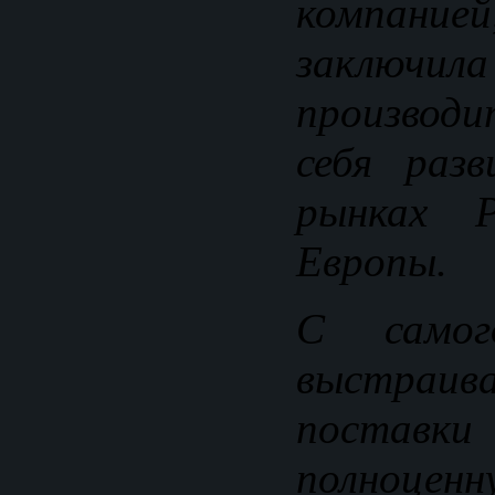
компан
заключил
производи
себя раз
рынках 
Европы.
С само
выстраив
поставки 
полноце