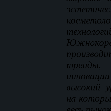
эстетиче
косметоло
технологи
Южнокоре
произво
тренды
инноваци
высокий у
на которы
весь рынок