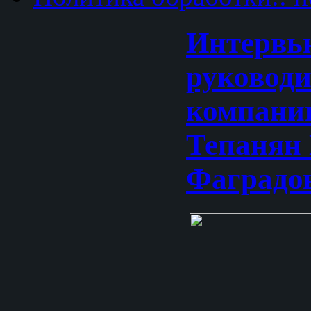
Интервь
руковод
компани
Тепанян 
Фаградо