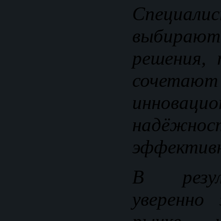
Специал
выбираю
решения,
сочет
инновацио
надёжно
эффективн
В резу
уверенно 