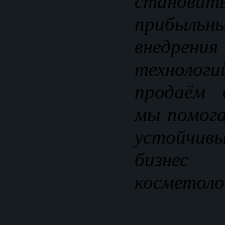
становит
прибыль
внедрени
технологи
продаём 
мы помог
устойчив
бизне
косметоло