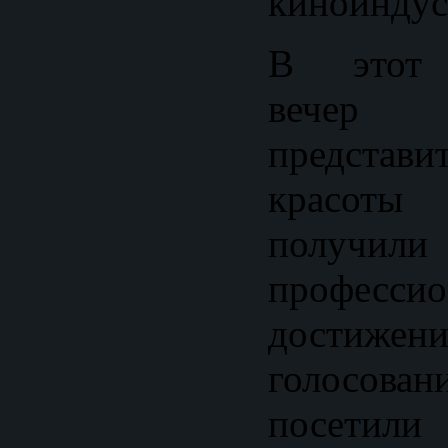
киноиндус
В этот 
вечер 
представ
красот
получил
профессио
достиже
голосован
посетили