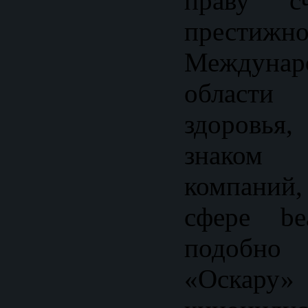
праву сч
престижн
Междунар
област
здоровь
знаком 
компаний
сфере be
подобно
«Оскар