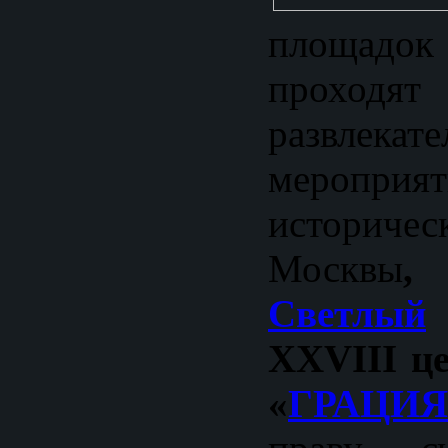
площадо
прохо
развлекат
мероп
историч
Москвы
,
Светлый
ХXVI
II
це
«
ГРАЦИЯ