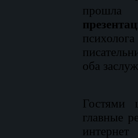
прошла
презентац
псих
писатель
оба заслуж
Гостями 
главные р
интерн