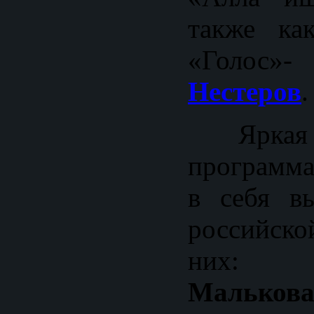
также ка
«Гол
Нестеров
.
Ярка
программа
в себя вы
российско
ни
Малькова