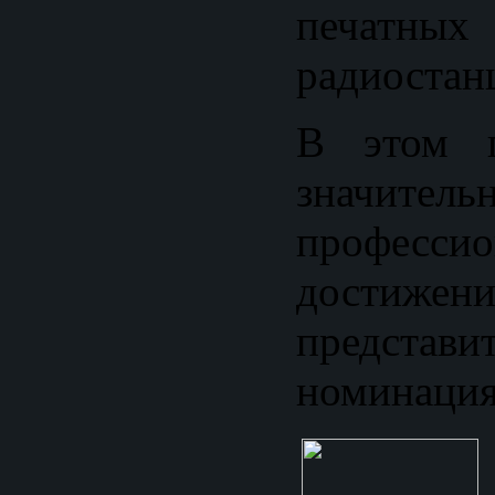
печатных
радиостан
В этом г
значитель
профессио
достижен
предста
номинация