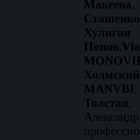
Макеева
Сташен
Хули
Попов
,
MONOVI
Холмский
MANVBI
Толстая
,
Александр
професси