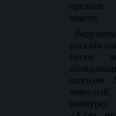
органов 
власти.
Ведущим 
российск
песен и
облада
голосом 
известый,
конкурса
«Алла ищ