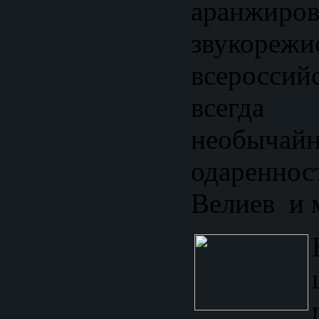
аранжиро
звукореж
всероссий
всегд
необычай
одаренно
Велиев и 