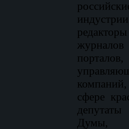
российски
индуст
редакто
журнало
порталов
управля
компаний
сфере кра
депутаты 
Думы, п