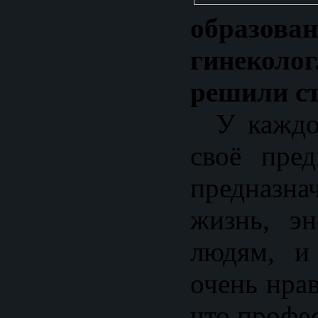
образов
гинеко
решили с
У каждог
своё пред
предназн
жизнь, эн
людям, и
очень нра
что профес