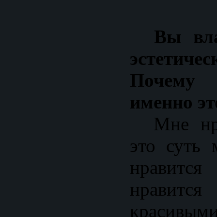
Вы влад
эстетиче
Почему
именно эт
Мне нрав
это суть
нравится
нравится
красивыми