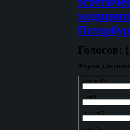
эстетиче
медицин
Петербур
Голосов: (
Форма для голо
Фамилия
(*)
Имя
(*)
Телефон
(*)
E-mail
(*)