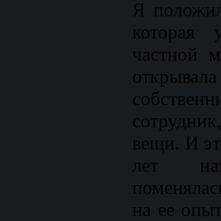
Я положил
которая 
частной м
открывала
собственн
сотрудни
вещи. И э
лет наз
поменялас
на ее опыт