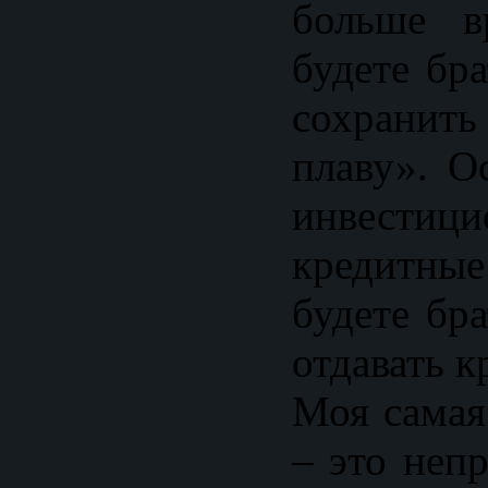
больше в
будете бр
сохранит
плаву». О
инвест
кредитные
будете бр
отдавать к
Моя самая
– это неп