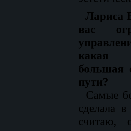
Лариса В
вас ог
управлен
какая 
большая 
пути?
Самые бо
сделала в
считаю, 