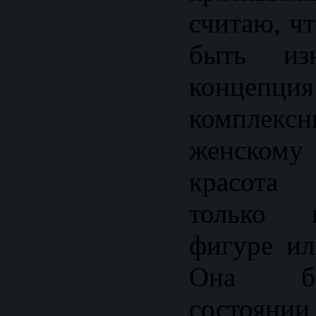
считаю, ч
быть изн
концепция
комплек
женскому
красота 
только 
фигуре ил
Она ба
состоянии