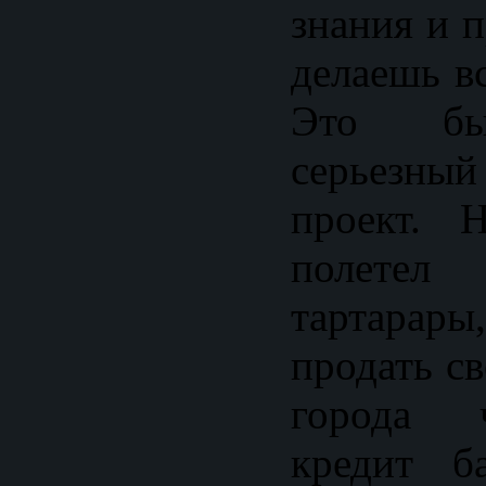
знания и п
делаешь в
Это бы
серьезный
проект. 
полете
тартарар
продать с
города 
кредит б