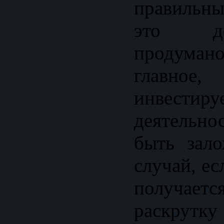
правильны
это д
продумано
главно
инвестир
деятельно
быть зал
случай, ес
получа
раскрутк