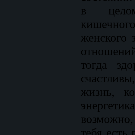
в целом
кишечн
женского 
отношений
тогда зд
счастливы,
жизнь, к
энерге
возможно
тебя есть 