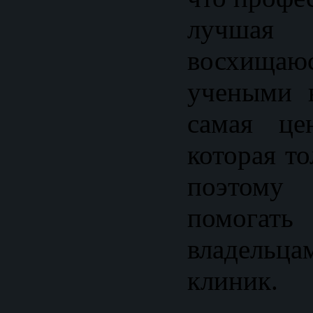
лучшая
восхища
учеными 
самая це
которая т
поэтому
помога
владельц
клиник.