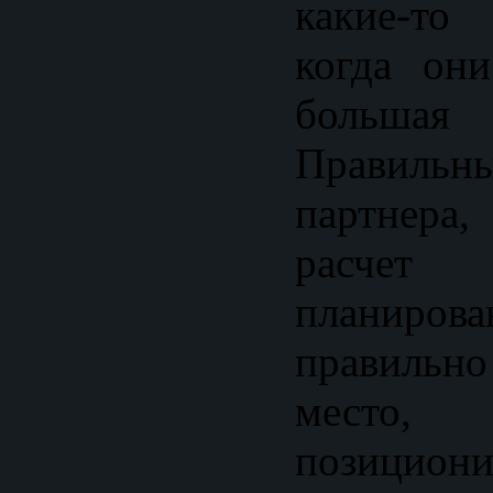
какие-т
когда он
больша
Правил
партнер
расчет
планирова
правиль
место,
позициони