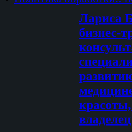
Лариса Б
бизнес-т
консульт
специали
развитию
медицине
красоты,
владеле