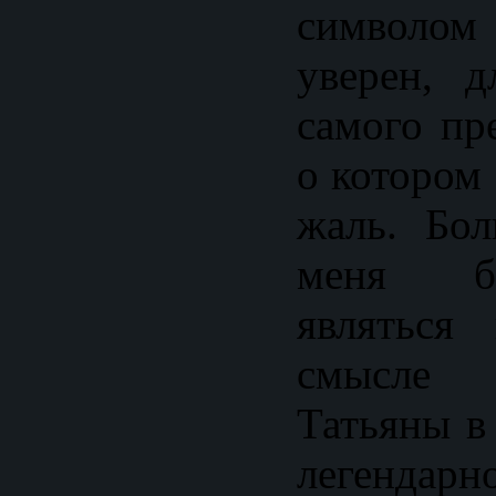
символо
уверен, д
самого пр
о котором
жаль. Бол
меня б
являться
смысле
Татьяны в
легендар