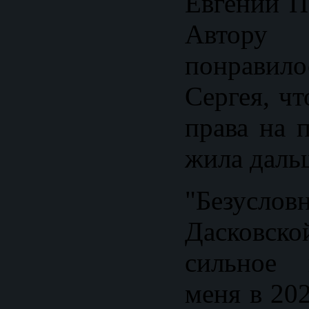
Евгений П
Автору
понравил
Сергея, ч
права на 
жила даль
"Безуслов
Дасковск
сильное 
меня в 20