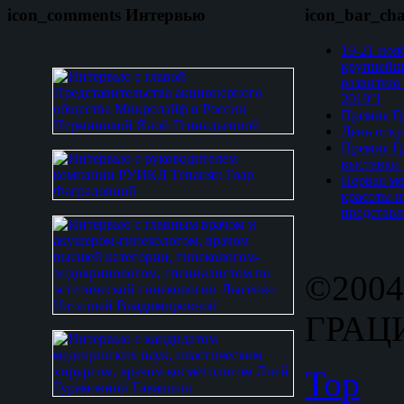
icon_comments Интервью
icon_bar_ch
19-21 ноя
крупнейш
развитию 
2019"!
Премия Гр
День откр
Премия Гр
выставки
Первая ме
красоты и
представл
©2004
ГРАЦИ
Top