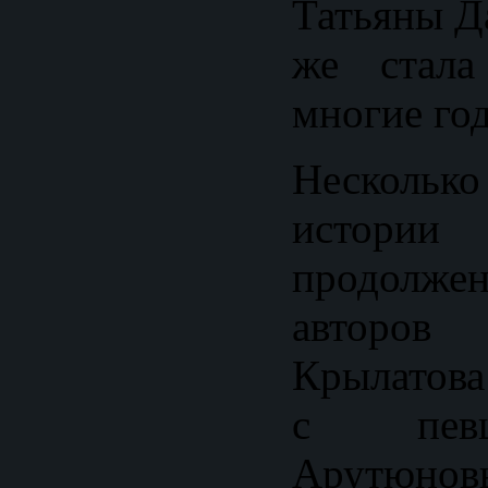
Татьяны Д
же стала
многие го
Несколько
истори
продолжен
авторов 
Крылатов
с певц
Арутюнов