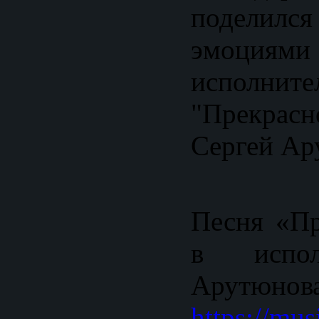
поделилс
эмоциям
исполн
"Прекра
Сергей Ар
Песня «Пр
в испол
Арутюнова
https://mu