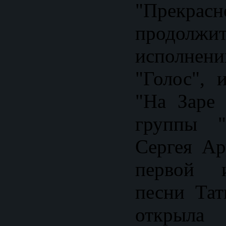
"Прекра
продол
исполнени
"Голос", 
"На Заре 
группы "
Сергея Ар
первой и
песни Тат
открыла