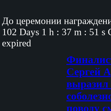
До церемонии награждени
102 Days
1 h : 37 m : 50 s
expired
Финалис
Сергей 
выразил 
соболезн
поводу с