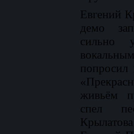
Евгений К
демо зап
сильно у
вокаль
попросил 
«Прекра
живьём п
спел п
Крылатова 