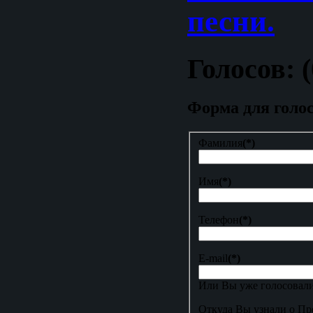
песни.
Голосов: (
Форма для голо
Фамилия
(*)
Имя
(*)
Телефон
(*)
E-mail
(*)
Или Вы уже голосовали
Откуда Вы узнали о Пр