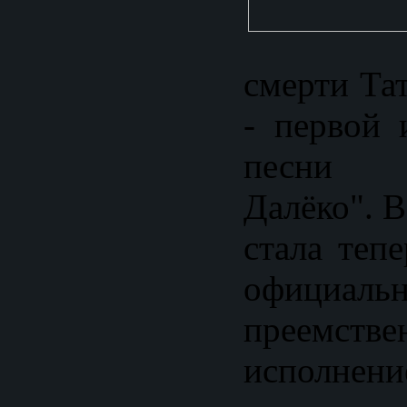
смерти Та
- первой 
песни 
Далёко". 
стала теп
официаль
преемств
исполнени