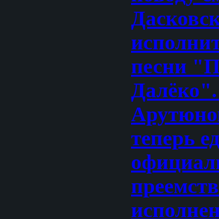
Дасковск
исполни
песни "П
Далёко".
Арутюно
теперь е
официа
преемст
исполнен