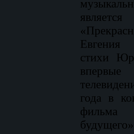
музыкал
являе
«Прекра
Евгения
стихи Юр
впервые 
телевиден
года в ко
фильма
будущего