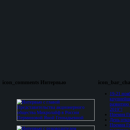
icon_comments Интервью
icon_bar_ch
19-21 ноя
крупнейш
развитию 
2019"!
Премия Гр
День откр
Премия Гр