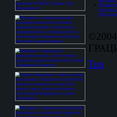
выставки
Первая ме
красоты и
представл
©2004
ГРАЦИ
Top