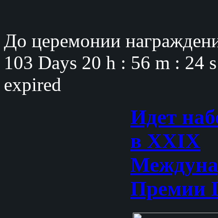
До церемонии награждени
103 Days
20 h : 56 m : 23 
expired
Идет наб
в XXIX
Междуна
Премии