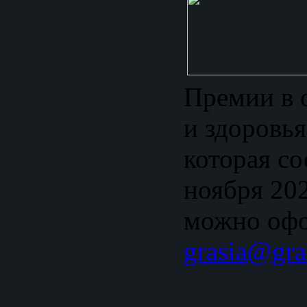
Премии в 
и здоровь
которая со
ноября 202
можно офо
grasia@gra