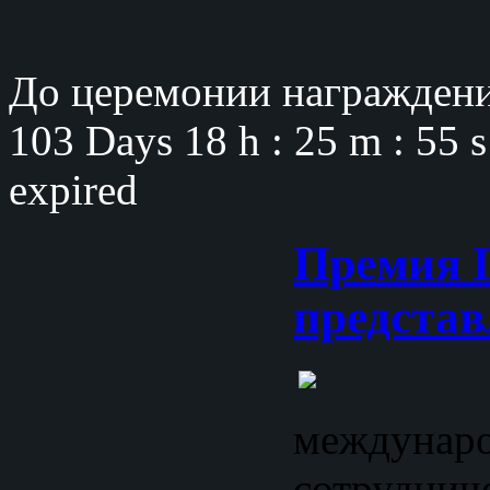
До церемонии награждени
103 Days
18 h : 25 m : 55 
expired
Премия 
представ
междунар
сотруднич