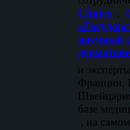
Clinics
,
«Государ
научный 
дерматов
и эксперт
Франции, 
Швейцарии
базе меди
, на само