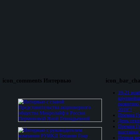
icon_comments Интервью
icon_bar_ch
19-21 ноя
крупнейш
развитию 
2019"!
Премия Гр
День откр
Премия Гр
выставки
Первая ме