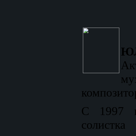
Ю
Ак
му
композито
С 1997 
солистк