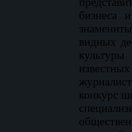
предста
бизнеса и
знаменит
видных де
культуры
известны
журналис
конкурс ш
специали
обществен