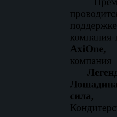
Преми
прово
поддержке
компания-
AxiOn
компания
Леге
Лошадин
сил
Кондитерс