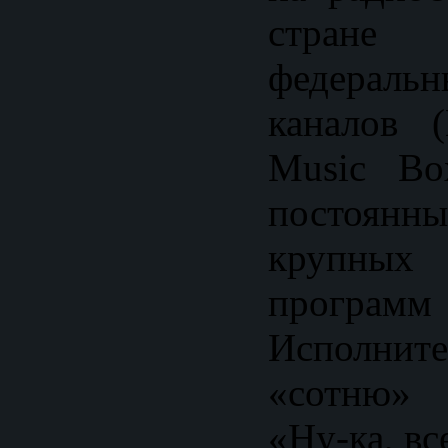
стране
федераль
каналов 
Music Bo
постоян
крупны
программ 
Исполни
«сотню» 
«Ну-ка, вс