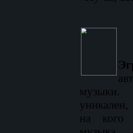
Эг
ав
музыки
уникален,
на кого 
музыка 