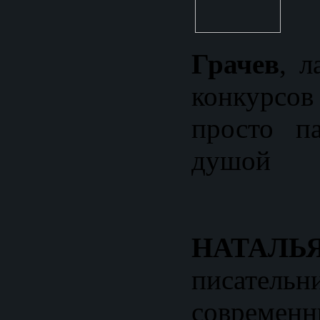
Грачев
, л
конкурс
просто п
душой
НАТАЛЬ
писательн
современ