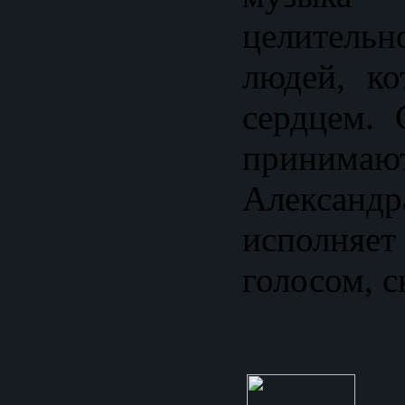
целитель
людей, ко
сердцем. 
прини
Александр
исполняе
голосом, с