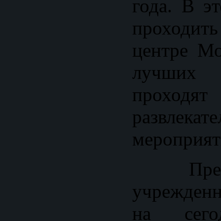
года. В э
проходить
центре М
лучших 
прохо
развлекат
мероприя
Премия
учрежденн
на сего