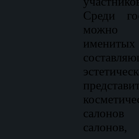
участник
Среди го
можно в
именит
состав
эстетиче
представи
косметич
салонов
салон