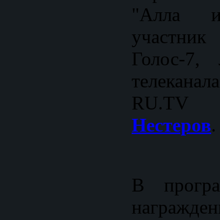
"Алла и
участни
Голос-7,
телеканала
RU
Нестеров
.
В програ
награж