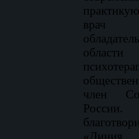
практику
врач пс
обладател
области
психотера
обществе
член Со
Росс
благотвор
«Линия 