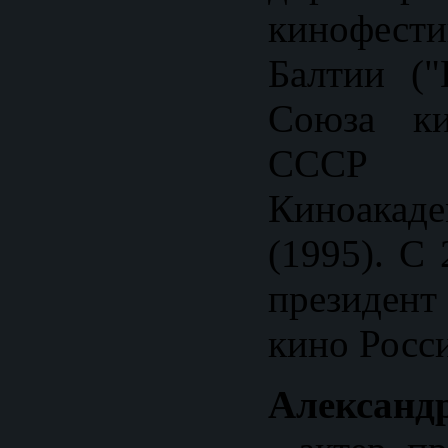
кинофести
Балтии ("
Союза ки
СССР
Киноакад
(1995). С 
президент
кино Росс
Александ