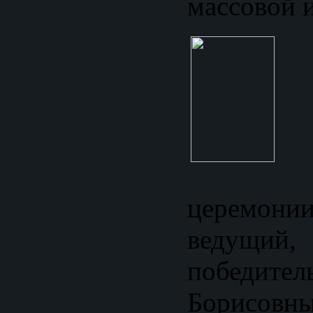
массовой 
В
церемони
ведущий,
победител
Борисов