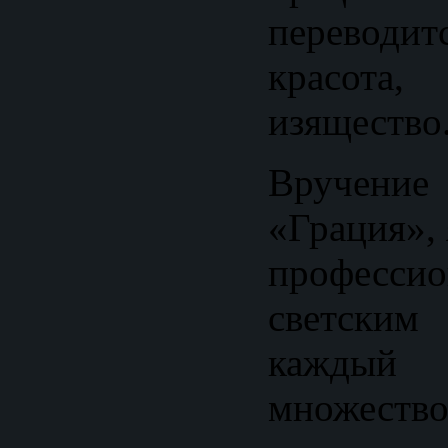
переводит
красот
изящество
Вруче
«Грация», 
професси
светским
каждый 
множес