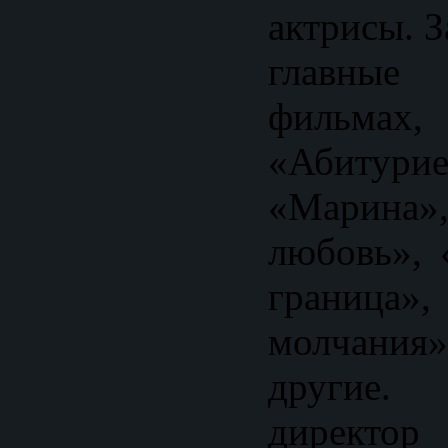
актрисы. 
главные
филь
«Абитурие
«Марина
любовь», 
границ
молчан
другие.
директ