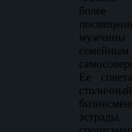
более
посвящен
мужчин
семейным
самосовер
Ее совет
столич
бизнесмен
эстрады
спортсмен