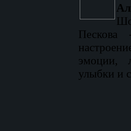
Ал
Шо
Пескова 
настроен
эмоции, 
улыбки и с