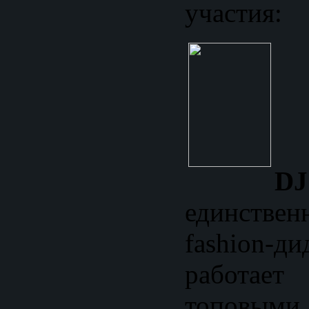
участия:
DJ
единстве
fashion-
работа
топовым