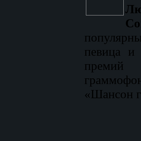
Лю
Со
популяр
певица и 
преми
граммофон
«Шансон г