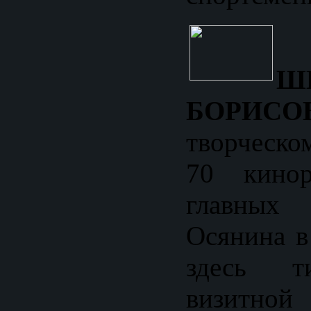
Ш
БОРИСО
творческ
70 кинор
главны
Осянина в
здесь т
визитн