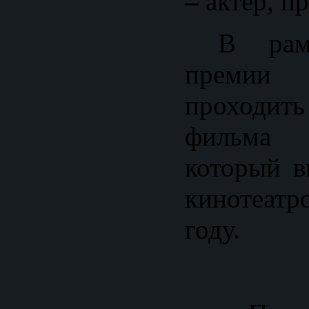
–
актер, п
В рамк
премии 
проходит
фил
который в
кинотеатр
году.