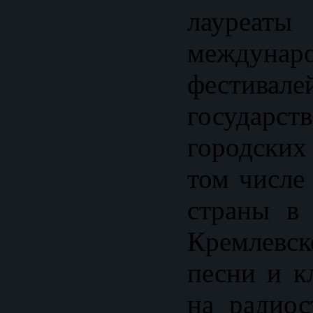
лауреаты
междунар
фестивал
госуда
городских
том числе
страны в 
Кремлевс
песни и к
на радиос