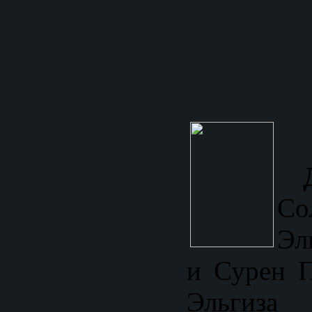
Со
Эл
и Сурен П
Эльгиза