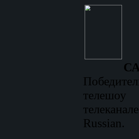
С
Победител
телешоу 
телекан
Russian.