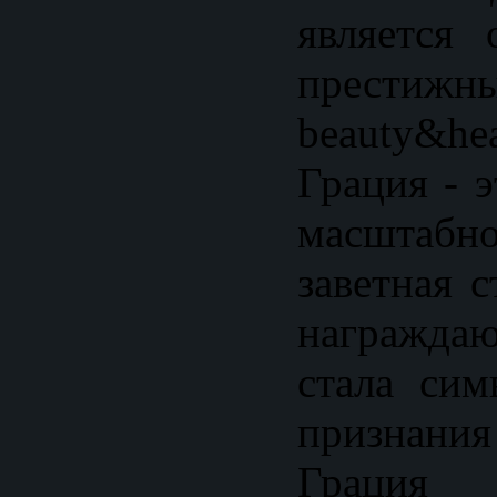
является
престижны
beauty&h
Грация - 
масштабно
заветная с
награжда
стала сим
признания
Граци