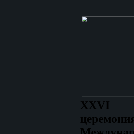
XXV
I т
церемони
Междунар