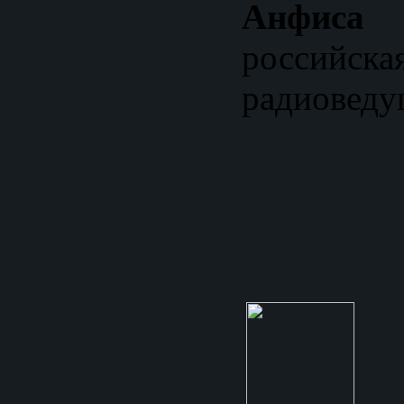
Анфис
россий
радиоведу