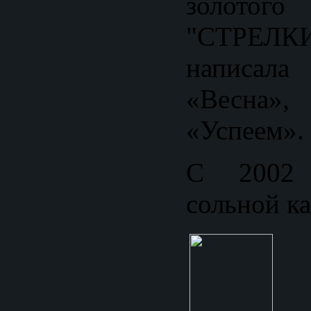
золотого
"СТРЕЛКИ
написал
«Весна»
«Успеем».
С 2002 
сольной к