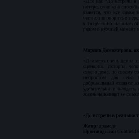
«Для нас “До встречи в 
потере, сколько о способ
кажется, что все самое
честно поговорить о пере
к исцелению начинается
рядом в нужный момент и
Марина Доможирова, ак
«Для меня очень ценна эт
сценария. История чело
своего дома, по своему с
непростом для себя 
добровольный отказ от жи
удивительно наблюдать,
жизнь наполняет ее смысл
«До встречи в реальност
Жанр:
драмеди
Производство:
Goldfield 