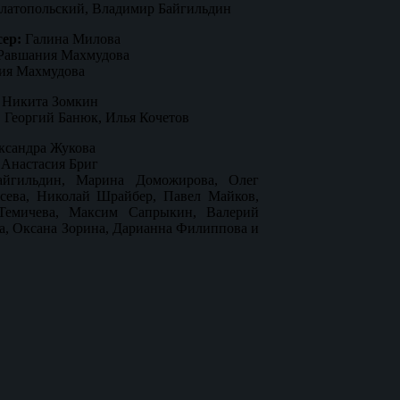
латопольский, Владимир Байгильдин
ер:
Галина Милова
Равшания Махмудова
ия Махмудова
:
Никита Зомкин
:
Георгий Банюк, Илья Кочетов
ксандра Жукова
:
Анастасия Бриг
йгильдин, Марина Доможирова, Олег
усева, Николай Шрайбер, Павел Майков,
Темичева, Максим Сапрыкин, Валерий
а, Оксана Зорина, Дарианна Филиппова и