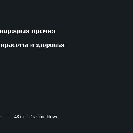
народная премия
 красоты и здоровья
s
11 h : 48 m : 56 s
Countdown