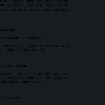
речам Виктор получает шанс заново
зни и увидеть, что даже после самых
 способен найти в себе силы двигаться
ежиссер:
 все фильмы - про любовь,
х. Потому что - если в фильме, как и в
 любви, то к чему оно всё?».
родюсер, актер:
 тяжелый период нужен импульс для
а возможность найти в себе подарить
высшее проявление любви».
й, продюсер: