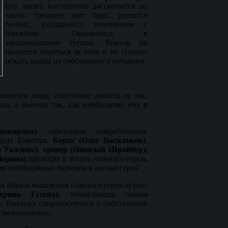
Его жизнь постепенно рассыпается на
части: трещину дает брак, рушится
бизнес, ухудшаются отношения с
близкими. Оказавшись в
эмоциональном тупике, Виктор не
пытается бороться за себя и не спешит
искать выход из собственного отчаяния.
вляются люди, способные любить не так,
но, а именно так, как необходимо ему в
ожирова)
, заботливая домработница,
брат Виктора,
Борис (Олег Васильков)
,
а Уколова)
,
тренер (Николай Шрайбер),
 Зорина)
приходят в жизнь главного героя,
ми необходимых перемен в жизни героя.
х образа мышления главного героя играет
ерина Гусева)
, помогающая самым
 Виктору соприкоснуться с собственной
 эмоционально.