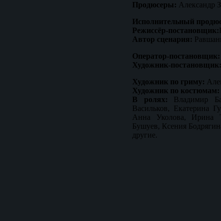
Продюсеры:
Александр З
Исполнительный продюс
Режиссёр-постановщик:
Автор сценария:
Равшан
Оператор-постановщик
Художник-постановщик
Художник по гриму:
Але
Художник по костюмам
В ролях:
Владимир Ба
Васильков, Екатерина Г
Анна Уколова, Ирина 
Бушуев, Ксения Бодрягин
другие.