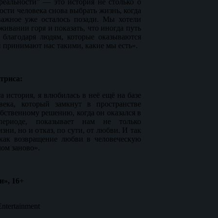
реальности” — это история не столько о
ности человека снова выбрать жизнь, когда
 важное уже осталось позади. Мы хотели
живании горя и показать, что иногда путь
 благодаря людям, которые оказываются
 принимают нас такими, какие мы есть».
триса:
а история, я влюбилась в неё ещё на базе
века, который замкнут в пространстве
обственному решению, когда он оказался в
периоде, показывает нам не только
зни, но и отказ, по сути, от любви. И так
 как возвращение любви в человеческую
ом заново».
и», 16+
Entertainment