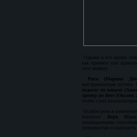
Однако в его жизни поя
как принято или правиль
этот момент.
Рита (Марина Дом
выстраивающая рутину, 
педагог по вокалу (Анн
тренер по йоге (Оксана
чтобы стать катализатора
Особую роль в изменения
психолог
Вера (Екат
неожиданными способами
уязвимостью и окрепнуть