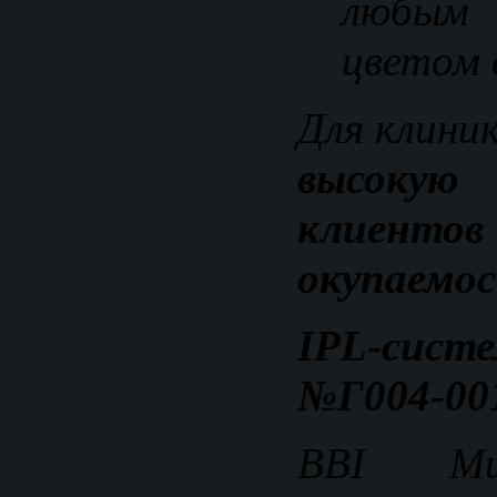
любым
цветом 
Для клини
высокую 
клиент
окупаемо
IPL-систе
№Г004-001
BBI M