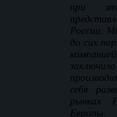
при э
представ
России. М
до сих пор
компан
заключил
производи
себя раз
рынках 
Европы.