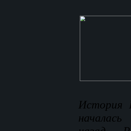
История 
началась
назад. Р