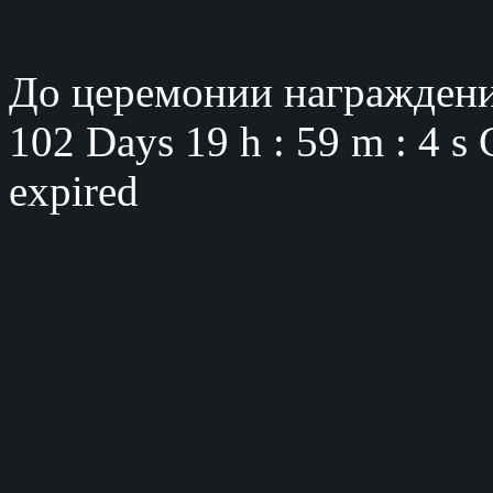
До церемонии награждени
102 Days
19 h : 59 m : 3 s
expired