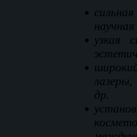
сильна
научная
узкая с
эстетич
широки
лазеры,
др.
установ
косм
междуна