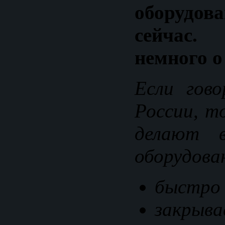
оборудов
сейчас
немного о
Если гов
России, т
делают в
оборудова
быстро 
закр