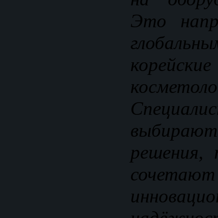
Это напр
глобальн
корейски
косметоло
Специал
выбираю
решения,
сочет
инновацио
надёжно