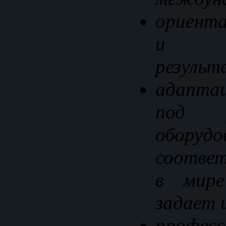
ориента
и ст
результ
адаптац
под 
оборудо
соотве
в мире
задает 
професс