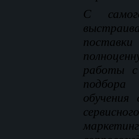
С само
выстраив
поставки 
полноце
работы с
подбора
обучения 
сервисног
маркетинг