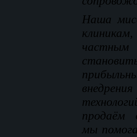
сопровожд
Наша мис
клиника
частным
становит
прибыль
внедрени
технологи
продаём 
мы помог