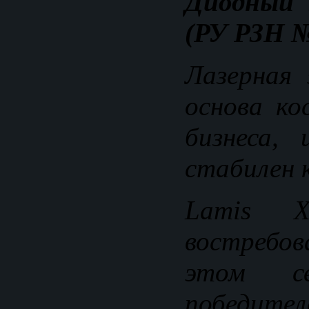
Диодный 
(РУ РЗН №
Лазерная
основа ко
бизнеса,
стабилен к
Lamis 
востребов
этом се
победи