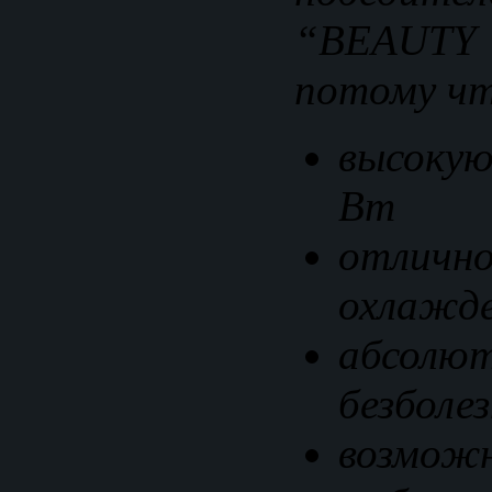
“BEAUTY 
потому чт
высоку
Вт
отличн
охлажде
абсолю
безболе
возмож