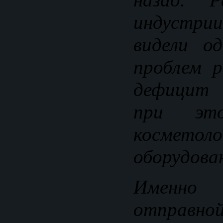
индустр
видели о
проблем 
дефицит 
при это
косметоло
оборудова
Именно
отправн