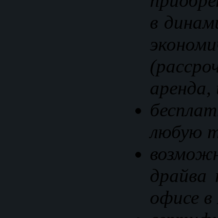
приобр
в динам
экономи
(расср
аренда, 
беспла
любую т
возмо
драйва 
офисе в