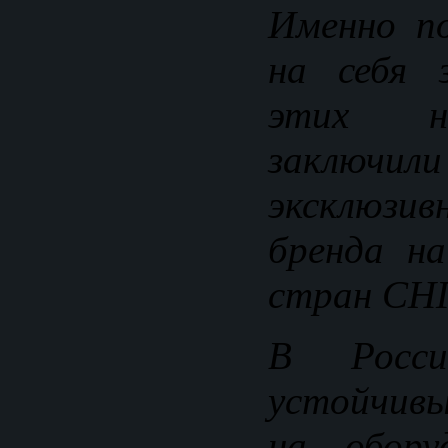
Именно п
на себя 
этих н
заключил
эксклюзив
бренда на
стран СНГ
В Росс
устойчив
на обору