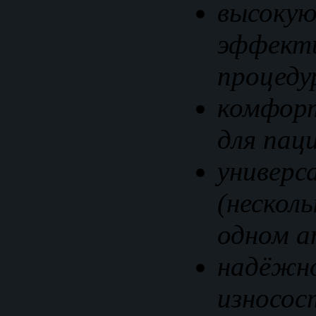
высок
эффект
процеду
комфорт
для пац
универс
(нескол
одном а
над
износо