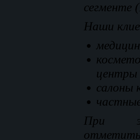
сегменте (
Наши кли
медицин
космето
центры
салоны 
частные
При э
отметит