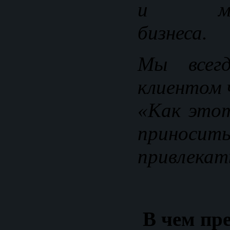
и масш
бизнеса.
Мы всег
клиентом 
«Как это
приноси
привлекат
В чем пр