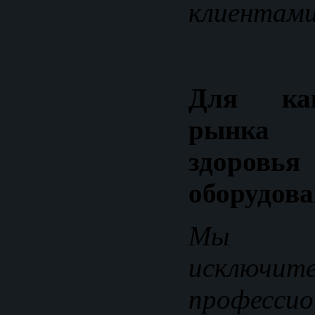
клиентами
Для как
рынка
здор
оборудова
Мы р
исклю
профессио