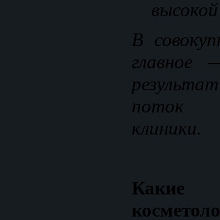
высокой 
В совоку
главное 
результа
поток 
клиники.
Какие
косметоло