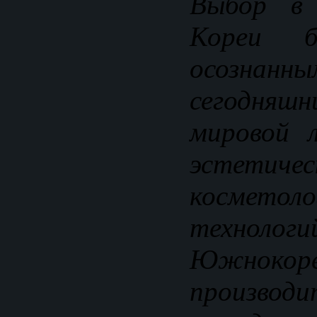
Выбор в
Кореи б
осозн
сегодня
мировой 
эстетиче
косметоло
технологи
Южнокоре
произво