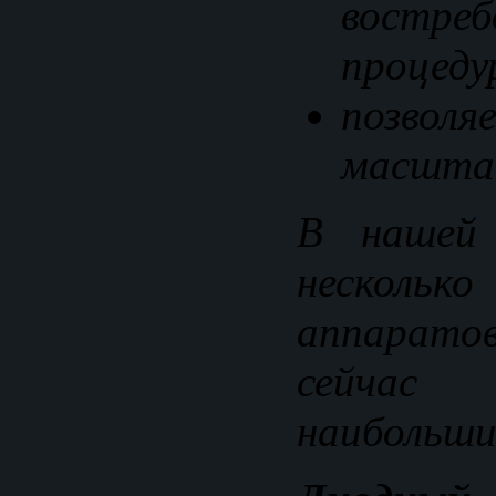
востреб
процеду
позволя
масштаб
В нашей 
нескол
аппара
сейчас
наибольши