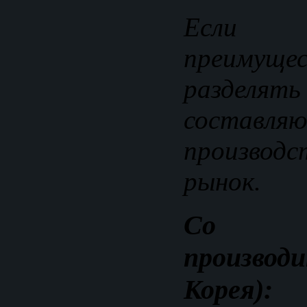
Если 
преимущ
разд
составляю
производс
рынок.
Со 
произво
Корея):