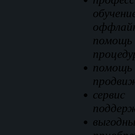
обучен
оффла
помощь
процеду
помощ
продвиж
сервис
поддерж
выгод