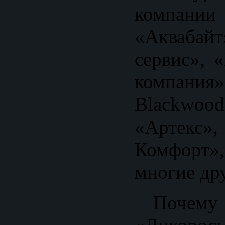
компа
«Акваба
сервис», 
компа
Blackwo
«Артекс
Комфорт»
многие др
Почему 