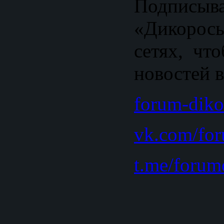
Подпис
«Дикорос
сетях, чт
новостей 
forum-diko
vk.com/fo
t.me/forum