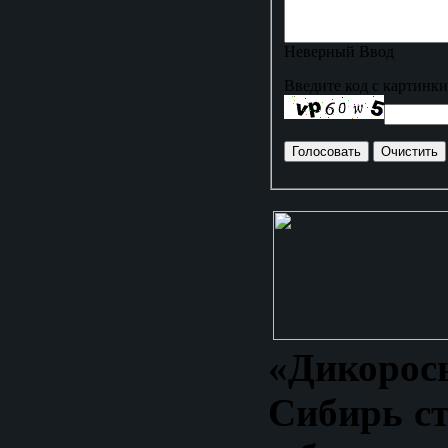
Неверный Ввод
Введите код с картинки
«Дико
Сибирь ст