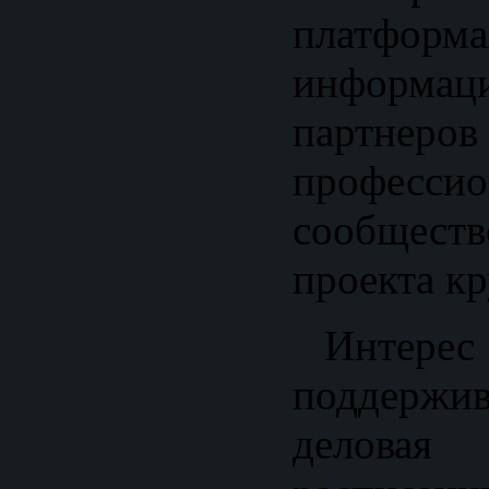
платфор
информац
партнеро
профессио
сообщест
проекта к
Интерес 
поддержи
деловая