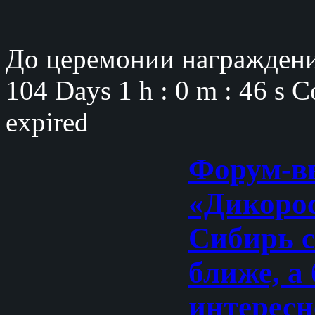
До церемонии награждени
104 Days
1 h : 0 m : 45 s
C
expired
Форум-в
«Дикорос
Сибирь с
ближе, а 
интересн