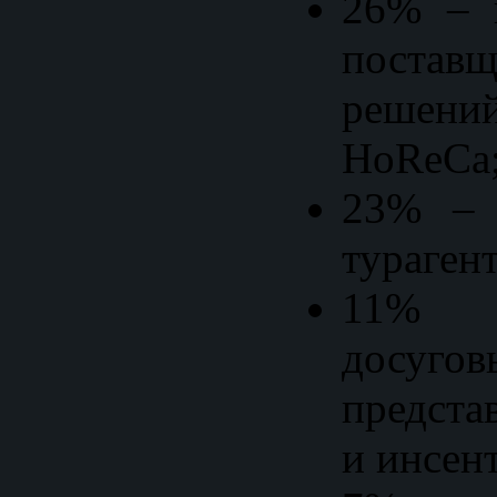
26% – 
поста
решен
HoReCa
23% – 
турагент
11% –
досугов
предста
и инсен