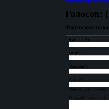
Голосов: (
Форма для голо
Фамилия
(*)
Имя
(*)
Телефон
(*)
E-mail
(*)
Или Вы уже голосовали
Откуда Вы узнали о Пр