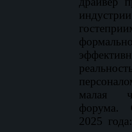
драйвер 
индустрии
гостепр
форма
эффекти
реально
персонало
малая ч
форума. 
2025 года