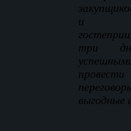
закупщико
и ин
гостеприи
три дн
успешным
провес
перегово
выгодные с