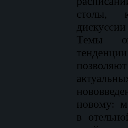
расписа
столы, 
дискусси
Темы ох
тенден
позволяю
актуальн
нововведе
новому: м
в отельно