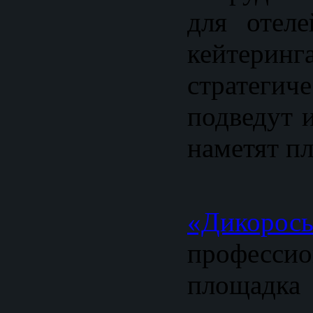
для отеле
кейт
стратеги
подведут 
наметят пл
«Дикорос
профессио
площадка