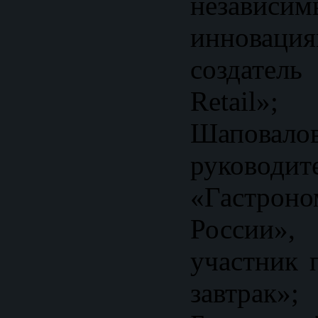
независи
инноваци
создате
Retail
Шаповал
руководит
«Гастрон
России
участник 
завтра