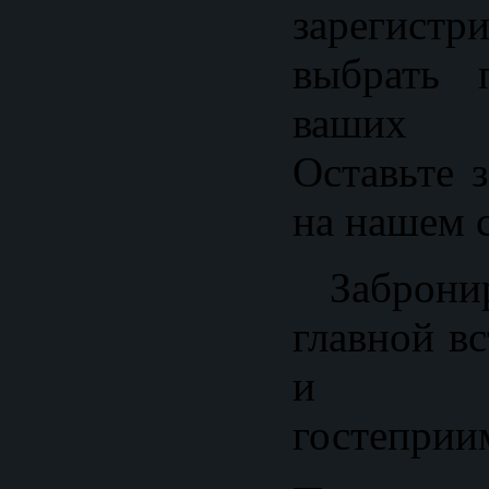
зарегис
выбрать 
ваших 
Оставьте 
на нашем с
Забронир
главной в
и ин
гостеприи