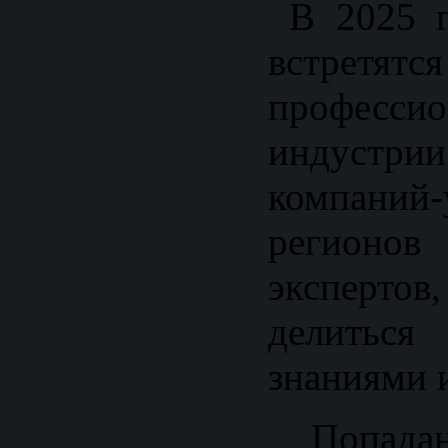
В 2025 г
встретят
профессио
индустр
компаний
регионов
экспер
делитьс
знаниями 
Попадан