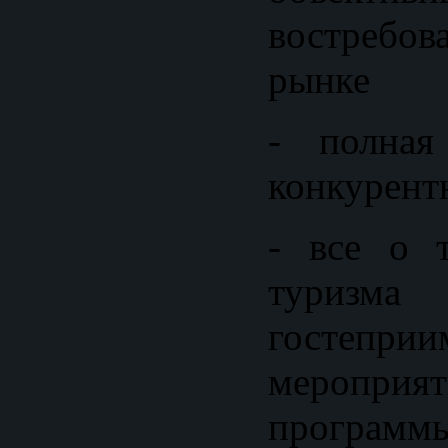
востреб
рынке
- полная
конкурент
- все о 
туризма
гостеп
меропри
программ