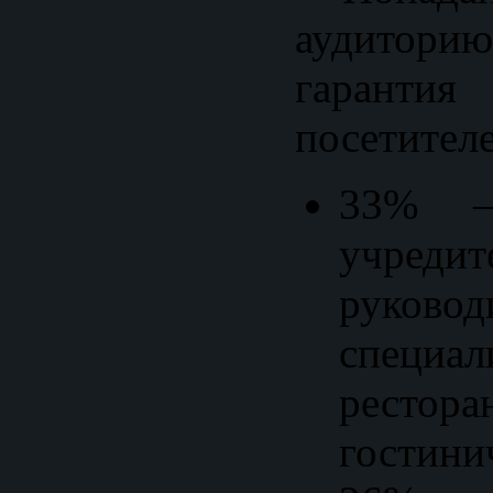
аудитор
гарантия
посетителе
33% – 
учредит
руко
специал
рест
гостини