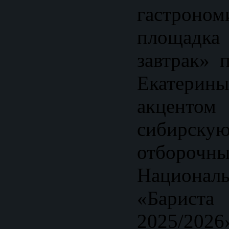
гастроном
площад
завтрак» 
Екатерин
акцентом
сибирс
отбор
Национа
«Бари
2025/202