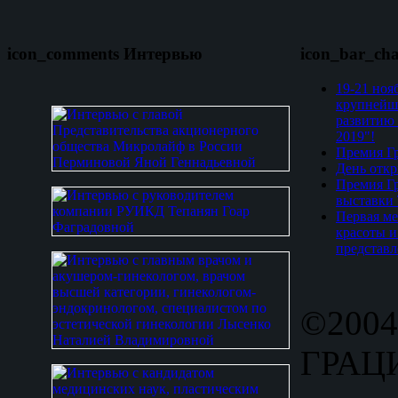
icon_comments Интервью
icon_bar_ch
19-21 ноя
крупнейш
развитию 
2019"!
Премия Гр
День откр
Премия Гр
выставки
Первая ме
красоты и
представл
©2004
ГРАЦИ