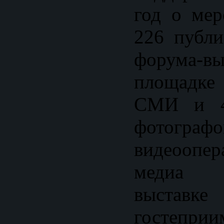
год о ме
226 публи
форума
площадк
СМИ и 40
фото
видеоопе
медиа 
выставк
гостепри