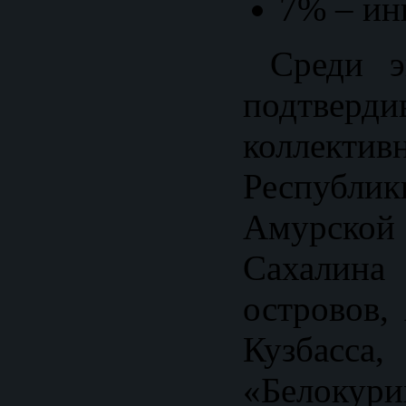
7% – ин
Среди эк
подтверд
коллект
Респуб
Амурск
Сахалина
островов,
Кузбасса,
«Белокур