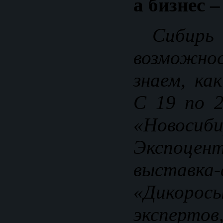
а бизнес –
Сибирь
возмож
знаем, ка
С 19 по 
«Новосиби
Экспоцен
выставка
«Дикоро
экспертов