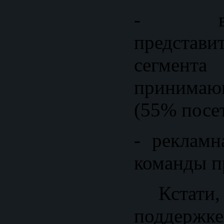
- вс
предста
сегмен
принима
(55% посет
- рекламн
команды п
Кстати,
поддержке