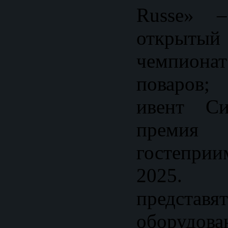
Russe» –
открыты
чемпион
поваров;
ивент С
премия
гостеприи
2025. 
предст
оборудов