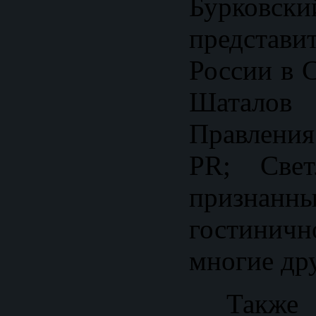
Бурков
представ
России в 
Шаталов 
Правлени
PR; Свет
признан
гостинич
многие др
Также 