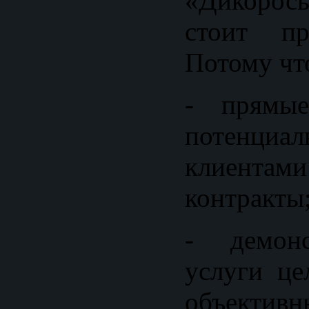
«Дикоросы
стоит пр
Потому чт
- прямые
потенциа
клиент
контракты
- демонс
услуги це
объектив