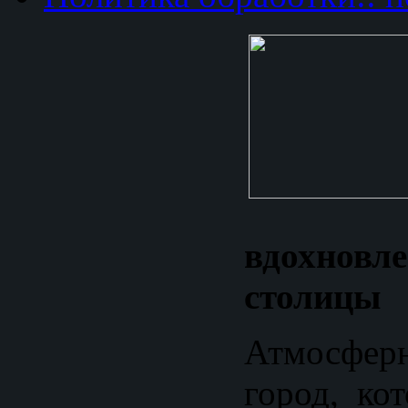
вдохнов
столицы
Атмосфер
город, ко