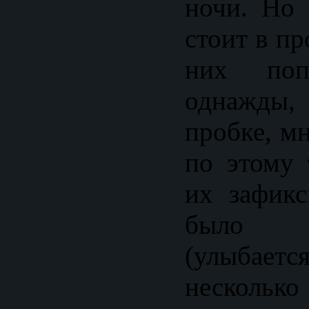
ночи. Но
стоит в пр
них по
однажды,
пробке, м
по этому 
их зафикс
было 
(улыбаетс
несколько