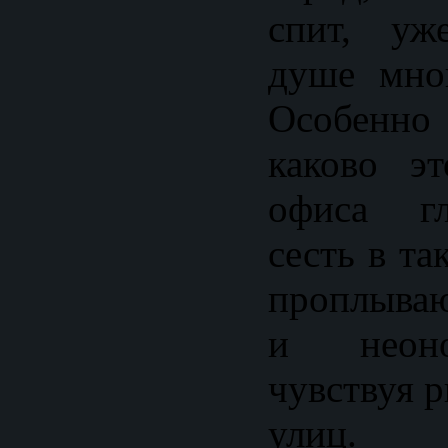
спит, уж
душе мно
Особенно 
каково э
офиса гл
сесть в та
проплыва
и неоно
чувствуя 
улиц.