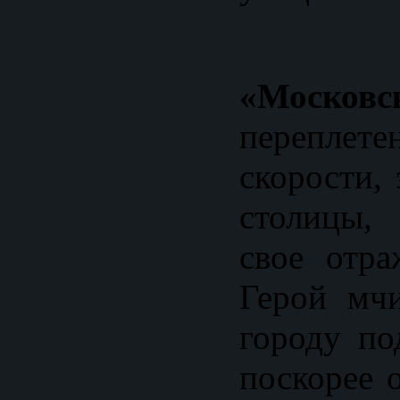
«Московс
перепле
скорости,
столицы,
свое отра
Герой мч
городу по
поскорее 