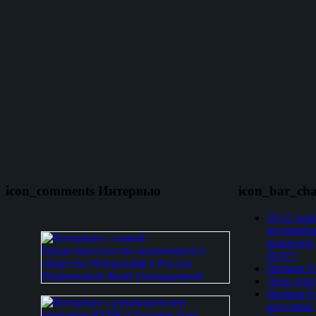
icon_comments Интервью
icon_bar_ch
19-21 ноя
крупнейш
развитию 
2019"!
Премия Гр
День откр
Премия Гр
выставки