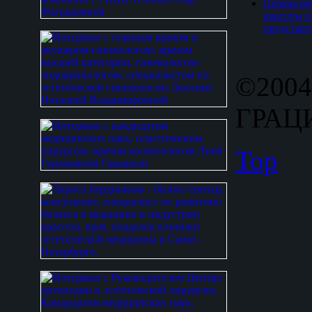
Первая ме
красоты и
представл
©2004
ГРАЦИ
Top