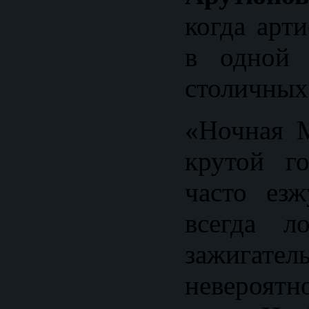
когда арт
в одной 
столичных
«Ночная 
крутой г
часто ез
всегда л
зажигате
невероят