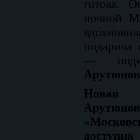
готова. О
ночной Мо
вдохно
подарила 
— под
Арутюнов
Новая 
Арутюн
«Московс
дост