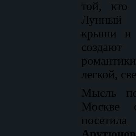
той, кто
Лунный 
крыши и 
создаю
романтик
легкой, св
Мысль по
Москве о
посе
Арутюнов