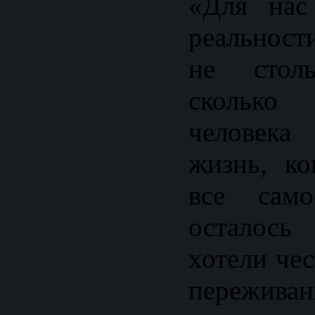
«Для нас
реальност
не стол
сколько 
человека
жизнь, ко
все сам
осталос
хотели че
пережи