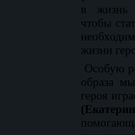
в жизнь 
чтобы ста
необходи
жизни геро
Особую р
образа мы
героя игр
(Екатер
помога