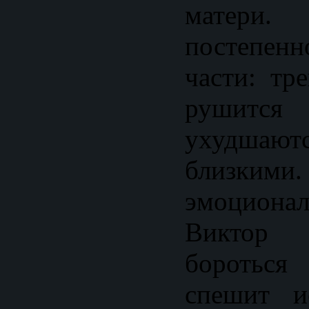
матери
постепенн
части: тр
рушит
ухудшают
близкими
эмоциона
Виктор
бороться
спешит и