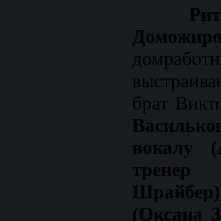
Ри
Доможиро
домработн
выстраив
брат Викт
Василько
вокалу (
трене
Шрайбер),
(Оксана 