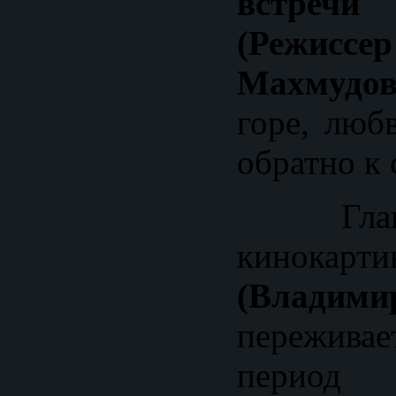
встречи 
(Режис
Махмудов
горе, люб
обратно к 
Гл
кинока
(Владими
пережи
период 