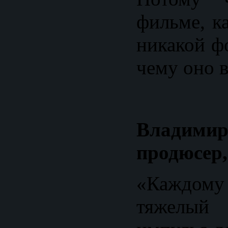
фильме, к
никакой ф
чему оно в
Владими
продюсер,
«Каждом
тяжелый