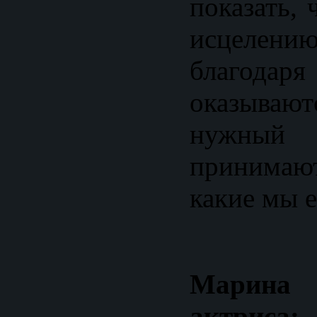
показать, 
исцелен
благодаря
оказыва
нужны
принимаю
какие мы е
Марина
актриса: