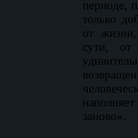
периоде, 
только до
от жизни,
сути, от
удивитель
возвращ
челове
наполня
заново».