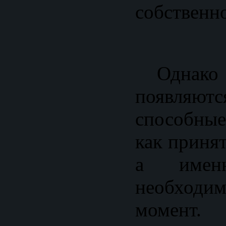
собственно
Однак
появля
способные
как приня
а имен
необходи
момент.