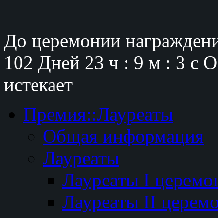
До церемонии награждени
102 Дней
23 ч : 9 м : 2 с
О
истекает
Премия::Лауреаты
Общая информация
Лауреаты
Лауреаты I церемо
Лауреаты II церем