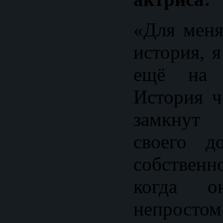
«Для меня
история, 
ещё на б
История ч
замкнут 
своего д
собствен
когда о
непрос