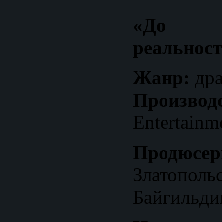
«До 
реальност
Жанр:
дра
Производс
Entertainm
Продюсер
Златопол
Байгильди