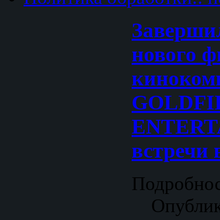
Заверши
нового 
киноком
GOLDFI
ENTERT
встречи 
Подробно
Опублик