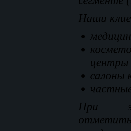
сегменте (
Наши кли
медицин
космето
центры
салоны 
частные
При э
отметит