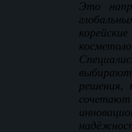
Это напр
глобальн
корейски
косметоло
Специал
выбираю
решения,
сочет
инновацио
надёжно