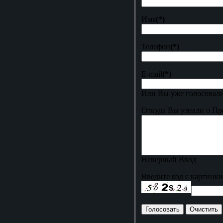
Имя
(*)
Телефон
(*)
E-mail
(*)
Или Вы уже голосовали
Откуда Вы узнали о Пр
Неверный Ввод
Введите код с картинки