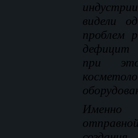
индустр
видели о
проблем 
дефицит 
при это
косметоло
оборудова
Именно
отправн
создания