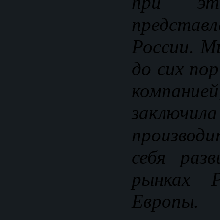
при э
представ
России. М
до сих пор
компан
заключил
производи
себя раз
рынках 
Европы.