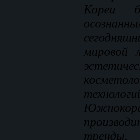
Кореи б
осозн
сегодня
мировой 
эстетиче
косметоло
технологи
Южнокоре
произво
тренды