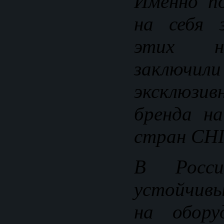
Именно п
на себя 
этих н
заключил
эксклюзив
бренда на
стран СНГ
В Росс
устойчив
на обору