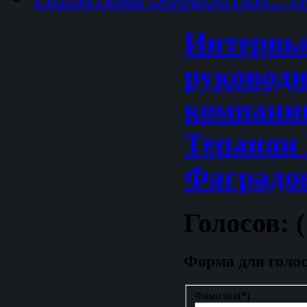
Интервь
руковод
компани
Тепанян 
Фаградо
Голосов: (
Форма для голо
Фамилия
(*)