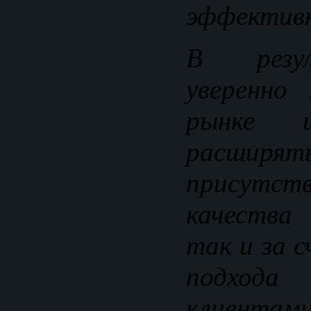
эффективн
В резу
уверенно 
рынке 
расши
присутств
качества
так и за 
подход
клиентами