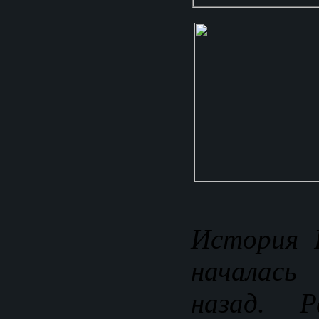
История 
началась
назад. Р