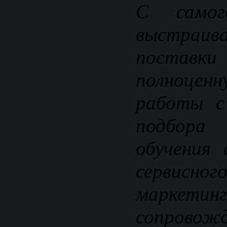
С само
выстраив
поставки 
полноце
работы с
подбора
обучения 
сервисног
маркетинг
сопровожд