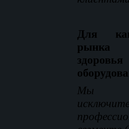
Для как
рынка
здор
оборудова
Мы р
исклю
профессио