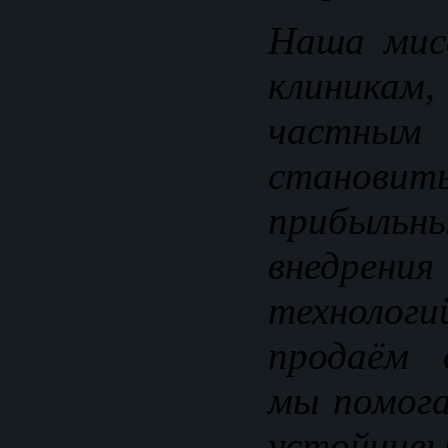
Наша мис
клиника
частным
становит
прибыль
внедрени
технологи
продаём 
мы помог
устойчив