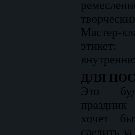
ремеслен
творчески
Мастер-к
этикет:
внутренню
ДЛЯ ПО
Это буд
праздник
хочет бы
следить за