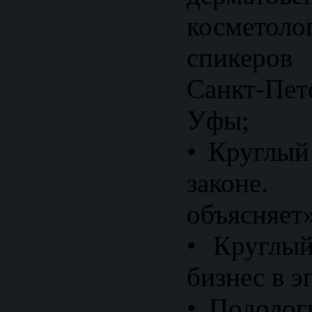
косметоло
спикеро
Санкт-Пет
Уфы;
• Круглый
законе. 
объясняет»
• Круглы
бизнес в э
• Подолог