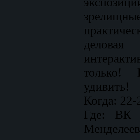
экспози
зрелищны
практич
делова
интеракт
только!
удивить!
Когда: 22-
Где: ВК
Менделеев