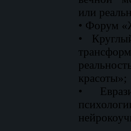
или реальн
• Форум «
• Круглы
трансфо
реально
красоты»;
• Евраз
псих
нейрокоуч