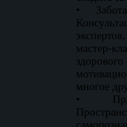
• Забот
Консульт
экспертов
мастер-кл
здоровог
мотиваци
многое дру
• При
Пространс
самопозн