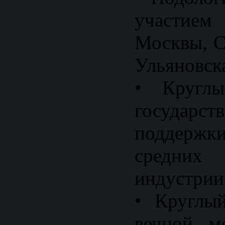
участие
Москвы, С
Ульяновск
• Кругл
государст
поддер
средних
индустрии
• Круглы
вечной мо