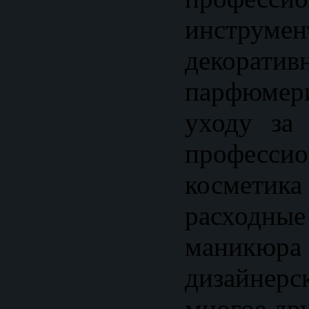
инструмен
декорати
парфюмер
уходу за
профессио
космети
расходны
маникюр
дизайнерс
многое дру