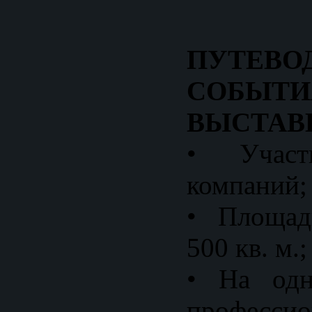
ПУТЕВ
СОБЫТИ
ВЫСТАВ
• Учас
компаний;
• Площад
500 кв. м.;
• На одн
профессио