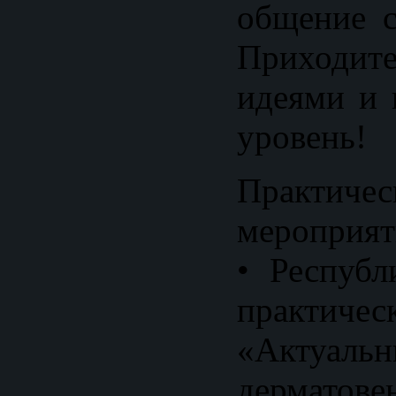
общение с
Приходи
идеями и 
уровень!
Практичес
мероприят
• Республ
практичес
«Актуал
дермато