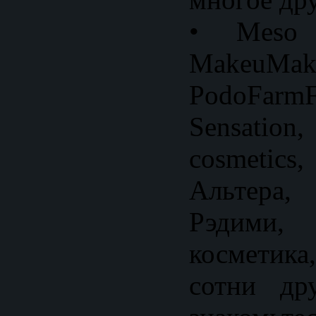
• Meso R
MakeuMake
PodoFar
Sensati
cosmetic
Альтер
Рэдими
космети
сотни др