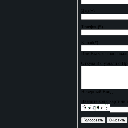
Имя
(*)
Телефон
(*)
E-mail
(*)
Или Вы уже голосовали
Откуда Вы узнали о Пр
Неверный Ввод
Введите код с картинки