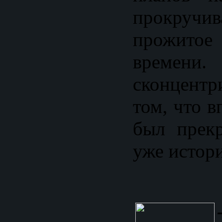
прокру
прожито
времени
сконцент
том, что в
был прек
уже истори