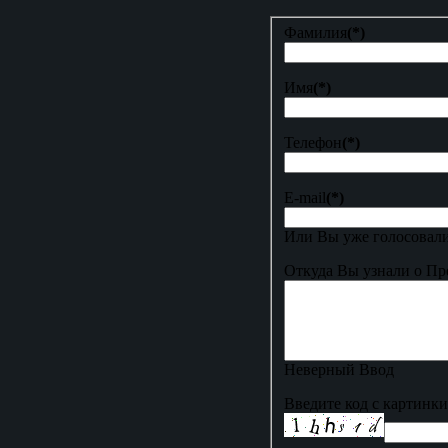
Фамилия
(*)
Имя
(*)
Телефон
(*)
E-mail
(*)
Или Вы уже голосовали
Откуда Вы узнали о Пр
Неверный Ввод
Введите код с картинки