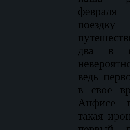
февраля 
поездку
путешест
два в 
невероят
ведь перв
в свое в
Анфисе 
такая иро
первый 