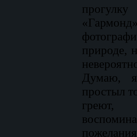
прогулк
«Гар
фотогра
природе, 
невероя
Думаю, я
простыл то
греют,
воспо
пожелан