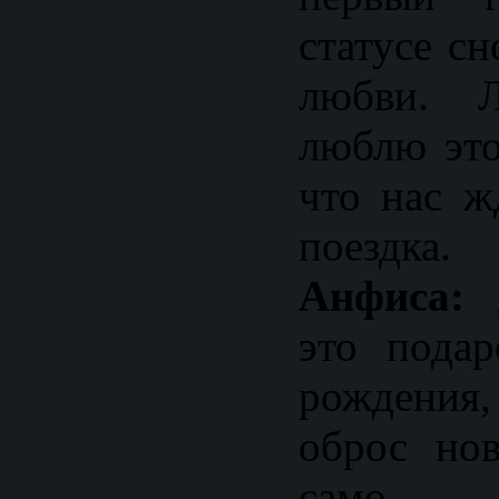
статусе с
любви. 
люблю это
что нас ж
поездка.
Анфиса:
Д
это пода
рождения,
оброс но
само 