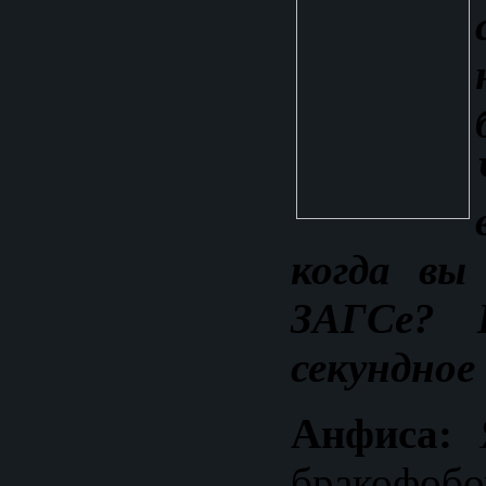
когда вы
ЗАГСе? 
секундное
Анфиса:
Я
бракоф