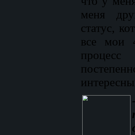
что у мен
меня дру
статус, ко
все мои 
процесс 
постепен
интересны