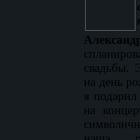
Александ
спланиро
свадьбы. 
на день р
я подарил
на концер
символичн
наша р