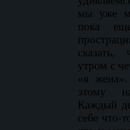
удивляемс
мы уже м
пока ещ
простра
сказать,
утром с ч
«я жена».
этому на
Каждый де
себе что-т