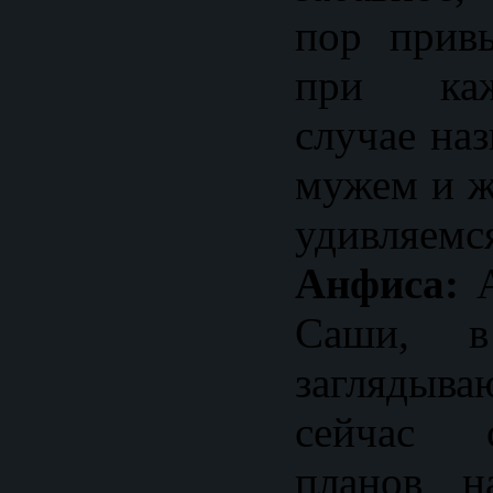
пор привы
при ка
случае на
мужем и ж
удивляемс
Анфиса:
А
Саши, 
заглядыва
сейчас 
планов н