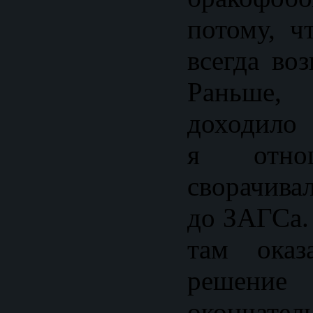
потому, ч
всегда во
Раньше
доходило 
я отно
сворачива
до ЗАГСа. 
там оказ
решение
окончате