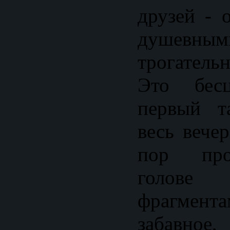
друзей - 
душевным
трогатель
Это бес
первый т
весь вече
пор про
голо
фрагмент
забавное