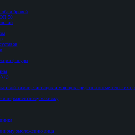
 лба и бровей
ТОП 50
логий
цом
ор
суставов
ии
рекции фигуры
цины
БАД)
ытовой химии, чистящих и моющих средств и косметических ср
е и перманентному макияжу
к
линика
ванному омоложению лица