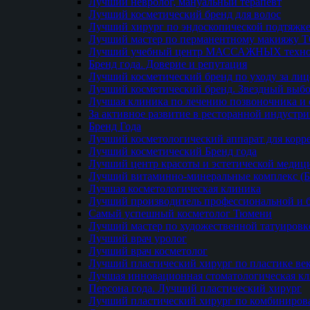
Лучший невролог, мануальный терапевт
Лучший косметический бренд для волос
Лучший хирург по эндоскопической подтяжке
Лучший мастер по перманентному макияжу 
Лучший учебный центр МАССАЖНЫХ техно
Бренд года. Доверие и репутация
Лучший косметический бренд по уходу за ли
Лучший косметический бренд. Звездный выб
Лучшая клиника по лечению позвоночника и 
За активное развитие в ресторанной индустр
Бренд Года
Лучший косметологический аппарат для кор
Лучший косметический Бренд года
Лучший центр красоты и эстетической меди
Лучший витаминно-минеральные комплекс (
Лучшая косметологическая клиника
Лучший производитель профессиональной и б
Самый успешный косметолог Тюмени
Лучший мастер по художественной татуировк
Лучший врач уролог
Лучший врач косметолог
Лучший пластический хирург по пластике ве
Лучшая инновационная стоматологическая к
Персона года. Лучший пластический хирург
Лучший пластический хирург по комбиниро