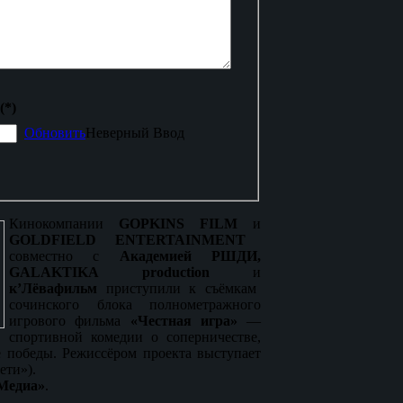
(*)
Обновить
Неверный Ввод
Кинокомпании
GOPKINS FILM
и
GOLDFIELD ENTERTAINMENT
совместно с
Академией
РШДИ,
GALAKTIKA production
и
к’Лёвафильм
приступили к съёмкам
сочинского блока полнометражного
игрового фильма
«Честная игра»
—
спортивной комедии о соперничестве,
е победы. Режиссёром проекта выступает
ети»).
Медиа»
.