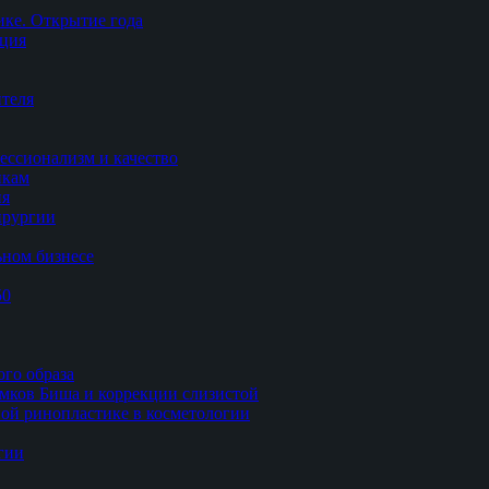
ке. Открытие года
ация
теля
ессионализм и качество
икам
ия
ирургии
ьном бизнесе
50
ого образа
мков Биша и коррекции слизистой
ной ринопластике в косметологии
гии