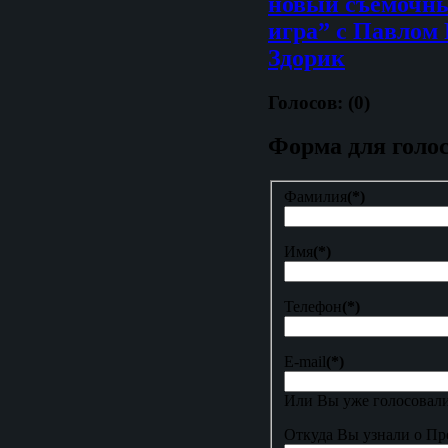
новый съемочны
игра” с Павлом
Здорик
Голосов: (0)
Форма для голо
Фамилия
(*)
Имя
(*)
Телефон
(*)
E-mail
(*)
Или Вы уже голосовали
Откуда Вы узнали о Пр