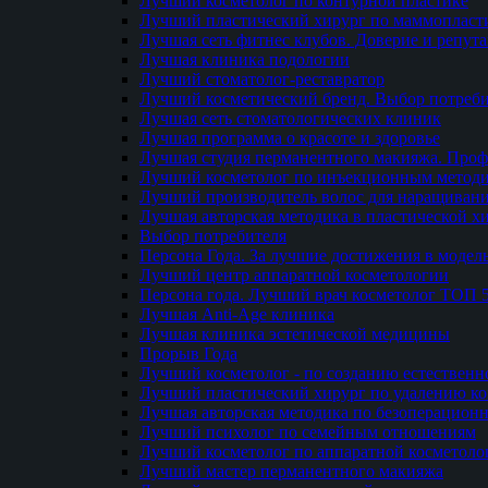
Лучший косметолог по контурной пластике
Лучший пластический хирург по маммопласти
Лучшая сеть фитнес клубов. Доверие и репут
Лучшая клиника подологии
Лучший стоматолог-реставратор
Лучший косметический бренд. Выбор потреби
Лучшая сеть стоматологических клиник
Лучшая программа о красоте и здоровье
Лучшая студия перманентного макияжа. Проф
Лучший косметолог по инъекционным метод
Лучший производитель волос для наращиван
Лучшая авторская методика в пластической х
Выбор потребителя
Персона Года. За лучшие достижения в модел
Лучший центр аппаратной косметологии
Персона года. Лучший врач косметолог ТОП 
Лучшая Anti-Age клиника
Лучшая клиника эстетической медицины
Прорыв Года
Лучший косметолог - по созданию естественн
Лучший пластический хирург по удалению ко
Лучшая авторская методика по безоперацион
Лучший психолог по семейным отношениям
Лучший косметолог по аппаратной косметоло
Лучший мастер перманентного макияжа