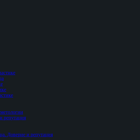
ластике
ца
ке
ике
астике
сметологии
и репутация
ца. Доверие и репутация