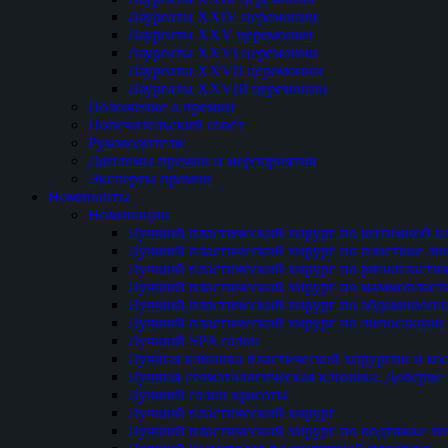
Лауреаты XXIV церемонии
Лауреаты XXV церемонии
Лауреаты XXVI церемонии
Лауреаты XXVII церемонии
Лауреаты XXVIII церемонии
Положение о премии
Попечительский совет
Руководители
Дипломы премии и мероприятия
Эксперты премии
Номинанты
Номинации
Лучший пластический хирург по интимной п
Лучший пластический хирург по пластике ли
Лучший пластический хирург по ринопласти
Лучший пластический хирург по маммопласт
Лучший пластический хирург по абдоминопл
Лучший пластический хирург по липосакции
Лучший SPA салон
Лучшая клиника пластической хирургии и ко
Лучшая стоматологическая клиника. Доверие 
Лучший салон красоты
Лучший пластический хирург
Лучший пластический хирург по подтяжке ли