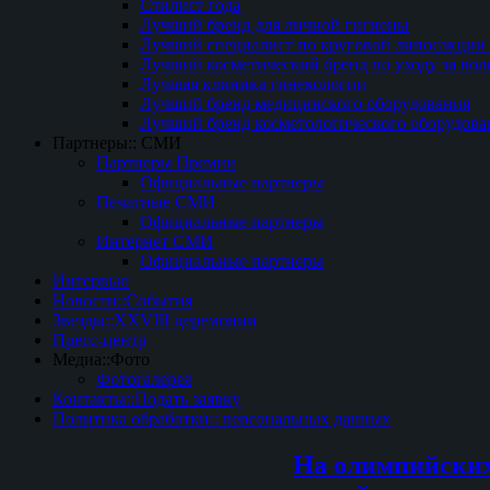
Стилист года
Лучший бренд для личной гигиены
Лучший специалист по круговой липосакции 
Лучший косметический бренд по уходу за вол
Лучшая клиника гинекологии
Лучший бренд медицинского оборудования
Лучший бренд косметологического оборудова
Партнеры:: СМИ
Партнеры Премии
Официальные партнеры
Печатные СМИ
Официальные партнеры
Интернет СМИ
Официальные партнеры
Интервью
Новости::События
Звезды::XXVIII церемонии
Пресс-центр
Медиа::Фото
Фотогалерея
Контакты::Подать заявку
Политика обработки:: персональных данных
На олимпийских