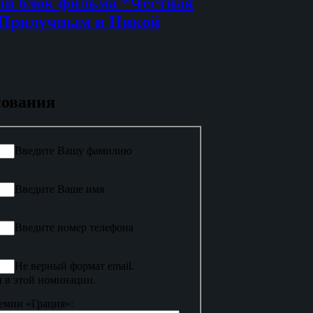
й блок фильма “Честная
 Прилучным и Никой
сования
Введите Вашу фамилию
Введите Ваше имя
Введите номер телефона
Не верный формат email.
 в этой номинации.
емии «Грация»: