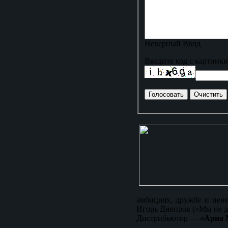
Неверный Ввод
Введите код с картинки
амбициях, дружбе и цен
Игорь Днепров («Мы не д
Дистрибьютор —
«Арна 