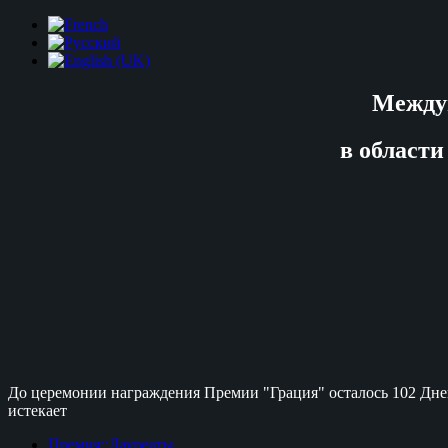
Между
в области
До церемонии награждения Премии "Грация" осталось
102 Дне
истекает
Премия::Лауреаты