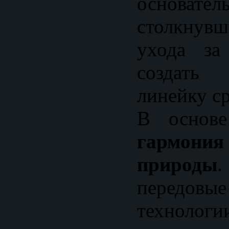
основател
столкнувш
ухода за
создать
линейку ср
В основ
гармони
природы
передовы
технологи