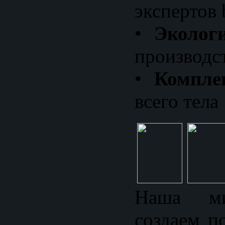
экспертов
•
Экологи
производс
•
Компле
всего тела
Наша м
создаем п