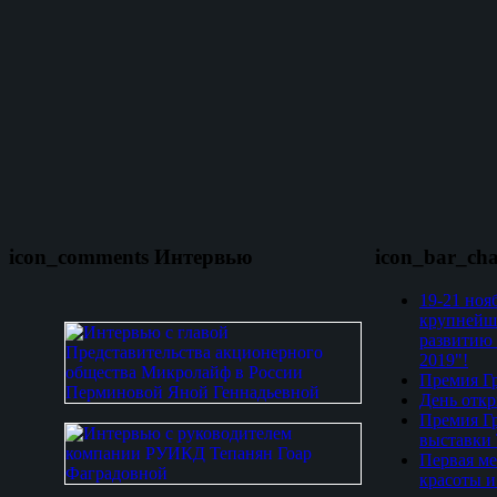
icon_comments Интервью
icon_bar_ch
19-21 ноя
крупнейш
развитию 
2019"!
Премия Гр
День откр
Премия Гр
выставки
Первая ме
красоты и