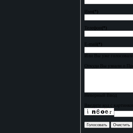
Имя
(*)
Телефон
(*)
E-mail
(*)
Или Вы уже голосовали
Откуда Вы узнали о Пр
Неверный Ввод
Введите код с картинки