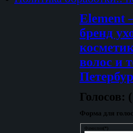
Element 
бренд ух
косметик
волос и 
Петербур
Голосов: 
Форма для голо
Фамилия
(*)