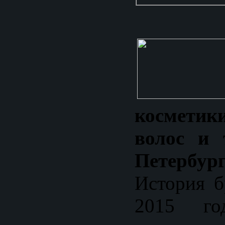
космети
волос и 
Петербург
История б
2015 го