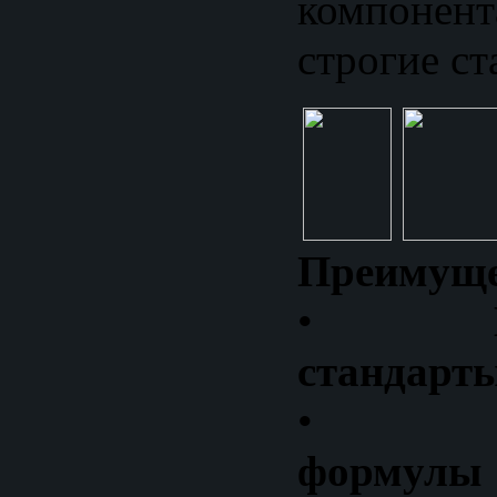
компонен
строгие ст
Преимуще
•
стандарт
•
Инно
формулы