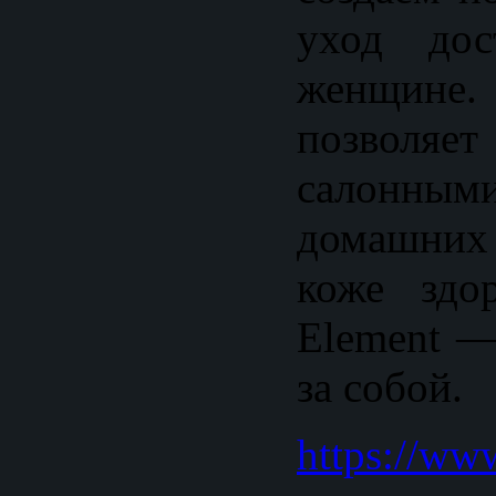
уход дос
женщине.
позволяе
салонным
домашних
коже здо
Element —
за собой.
https://ww