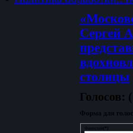
«Москов
Сергей 
представ
вдохнов
столицы
Голосов: (
Форма для голо
Фамилия
(*)