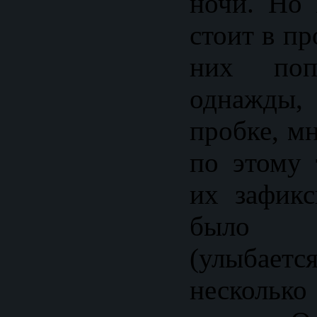
ночи. Но
стоит в пр
них по
однажды,
пробке, м
по этому 
их зафикс
было 
(улыбаетс
несколько