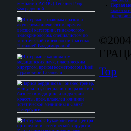
Первая ме
красоты и
представл
©2004
ГРАЦИ
Top