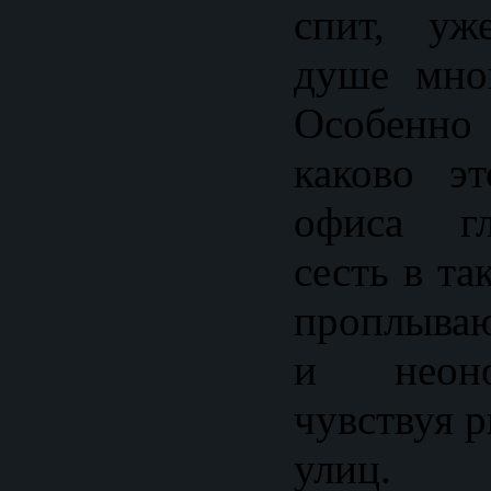
спит, уж
душе мно
Особенно 
каково э
офиса гл
сесть в та
проплыва
и неоно
чувствуя 
улиц.