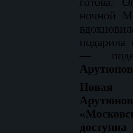
готова. О
ночной Мо
вдохно
подарила 
— под
Арутюнов
Новая 
Арутюн
«Московс
дост