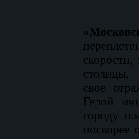
«Московс
перепле
скорости,
столицы,
свое отра
Герой мч
городу по
поскорее 