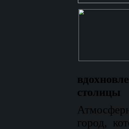
вдохнов
столицы
Атмосфер
город, ко