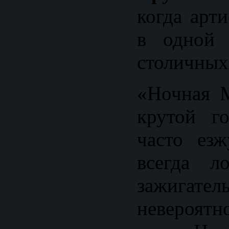
когда арт
в одной 
столичных
«Ночная 
крутой г
часто ез
всегда л
зажигате
невероят