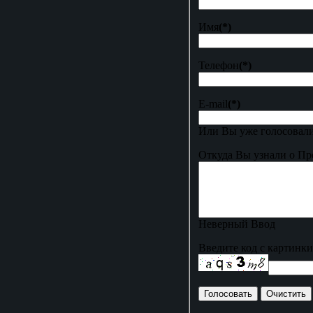
Имя
(*)
Телефон
(*)
E-mail
(*)
Или Вы уже голосовали
Откуда Вы узнали о Пр
Неверный Ввод
Введите код с картинки