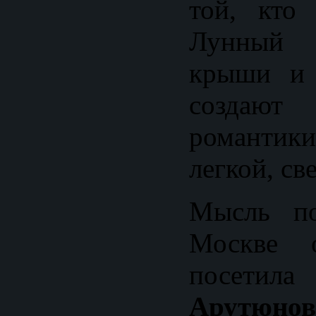
той, кто
Лунный 
крыши и 
создаю
романтик
легкой, св
Мысль по
Москве о
посе
Арутюнов