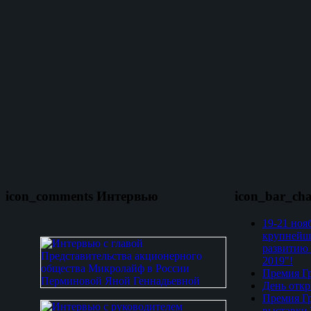
icon_comments Интервью
icon_bar_ch
19-21 ноя
крупнейш
развитию 
2019"!
Премия Гр
День откр
Премия Гр
выставки