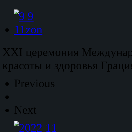
XXI церемония Междунар
красоты и здоровья Граци
Previous
Next