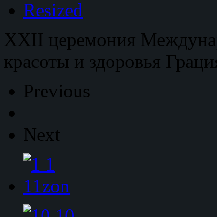
XXII церемония Междуна
красоты и здоровья Граци
Previous
Next