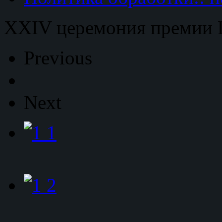
XXIV церемония премии
Previous
Next