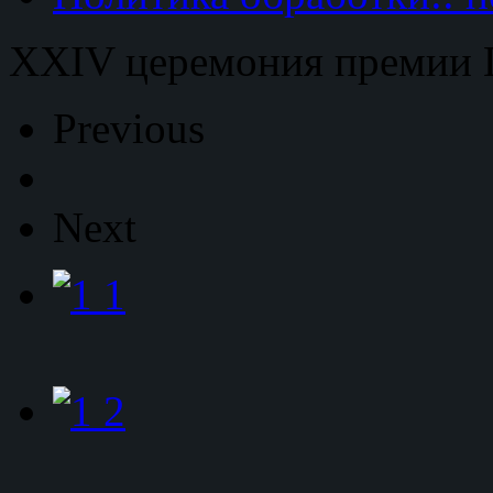
XXIV церемония премии
Previous
Next