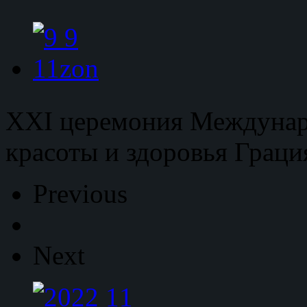
XXI церемония Междунар
красоты и здоровья Граци
Previous
Next