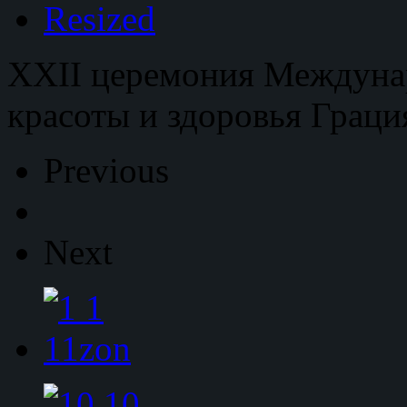
XXII церемония Междуна
красоты и здоровья Граци
Previous
Next