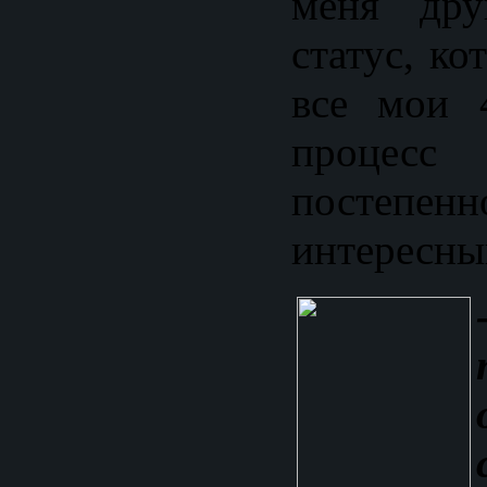
меня дру
статус, ко
все мои 
процесс 
постепен
интересны