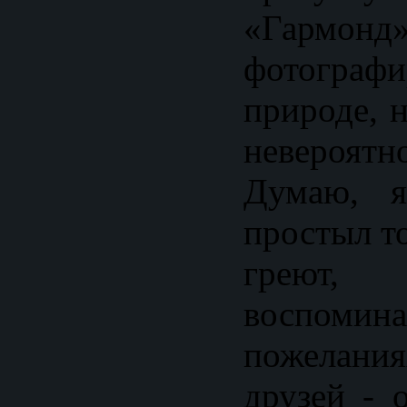
«Гар
фотогра
природе, 
невероя
Думаю, я
простыл то
греют,
воспо
пожелан
друзей - 