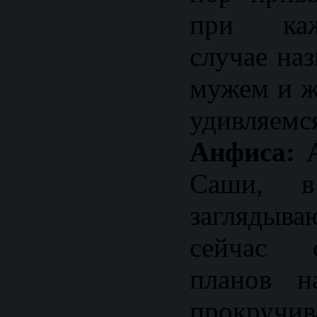
при ка
случае на
мужем и ж
удивляемс
Анфиса:
А
Саши, 
заглядыва
сейчас 
планов н
прокру