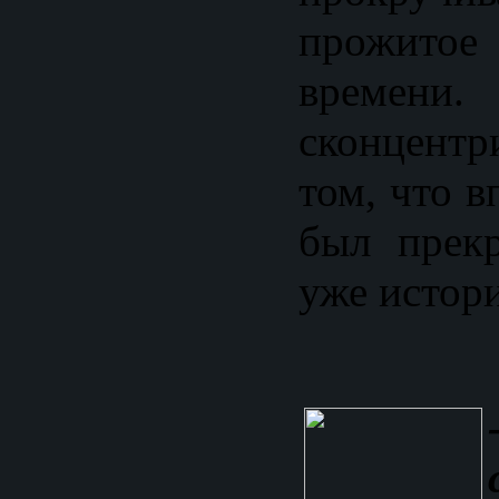
прожито
времени
сконцент
том, что в
был прек
уже истори