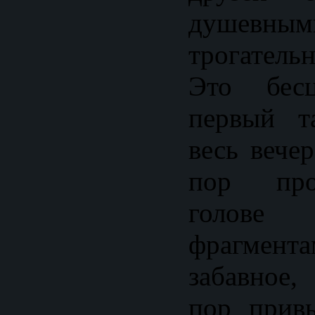
душевным
трогатель
Это бес
первый т
весь вече
пор про
голо
фрагмент
забавное
пор привы