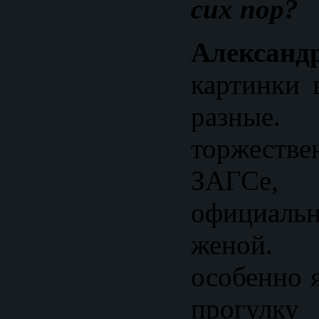
сих пор?
Александ
картинки 
разные.
торжеств
ЗАГСе
официальн
женой. 
особенно 
прогулк