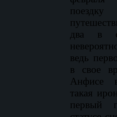
поездку
путешест
два в 
невероят
ведь перв
в свое в
Анфисе 
такая иро
первый 
статусе с