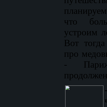
планируе
что боль
устроим л
Вот тогда
про медов
- Пари
продолжен