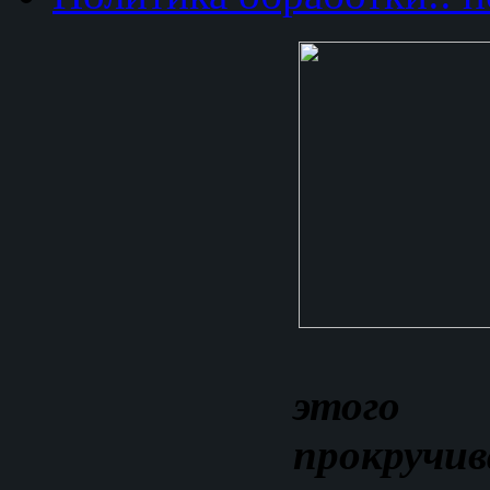
этог
прокручив