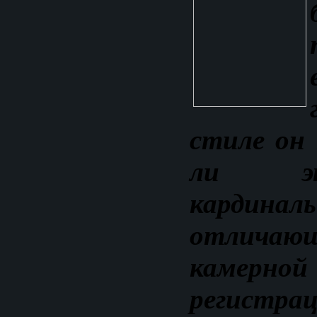
стиле он
ли э
кардинал
отлич
камер
регистра