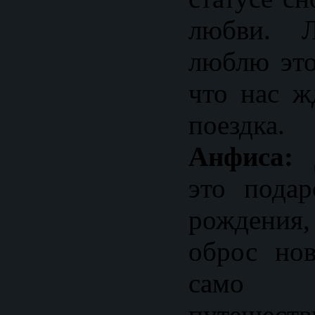
любви. 
люблю это
что нас ж
поездка.
Анфиса:
Д
это пода
рождения,
оброс но
само 
путешест