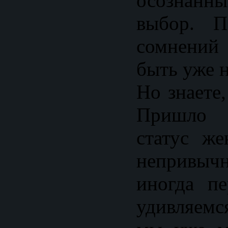
осознан
выбор. П
сомнений
быть уже н
Но знаете
Пришло о
статус ж
непривыч
иногда пе
удивляемс