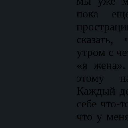
мы уже м
пока ещ
простра
сказать,
утром с ч
«я жена».
этому на
Каждый де
себе что-т
что у мен