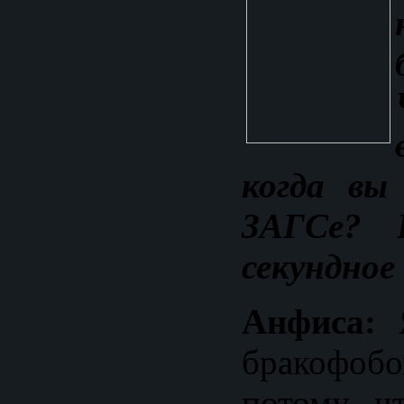
когда вы
ЗАГСе? 
секундное
Анфиса:
Я
бракоф
потому, ч