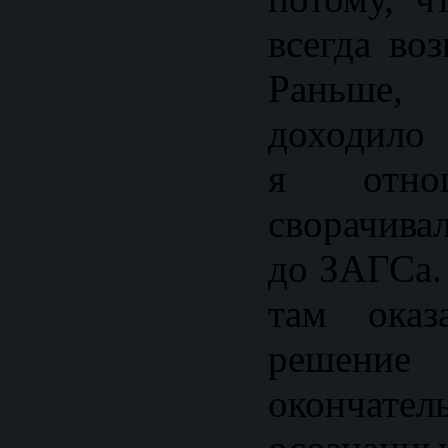
всегда во
Раньше
доходило 
я отно
сворачива
до ЗАГСа. 
там оказ
решение
окончате