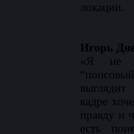
локации.
Игорь Дне
«Я не х
“попсовый
выгляди
кадре хоч
правду и 
есть поня