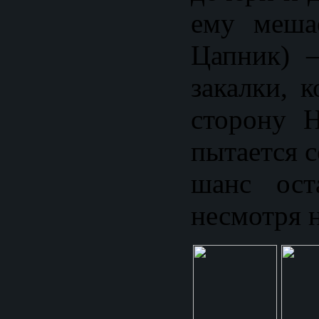
ему меша
Цапник) 
закалки, 
сторону 
пытается 
шанс ост
несмотря н