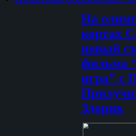
На олим
кортах С
новый с
фильма 
игра” с 
Прилучн
Здорик