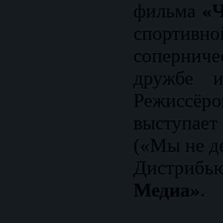
фильма
«Ч
спортив
соперниче
дружбе и
Режисс
выступае
(«Мы не де
Дистриб
Медиа»
.