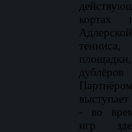
действую
кортах 
Адлерс
тенниса,
площадки
дублёро
Партнёро
выступает
- во вре
игр зде