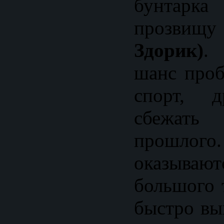
бунтарк
прозви
Здорик)
.
шанс проб
спорт, д
сбежать
прошлог
оказыв
большого 
быстро вы