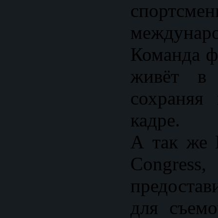
спортсм
междунар
Команда ф
живёт в 
сохраняя
кадре.
А так же 
Congre
предоста
для съем