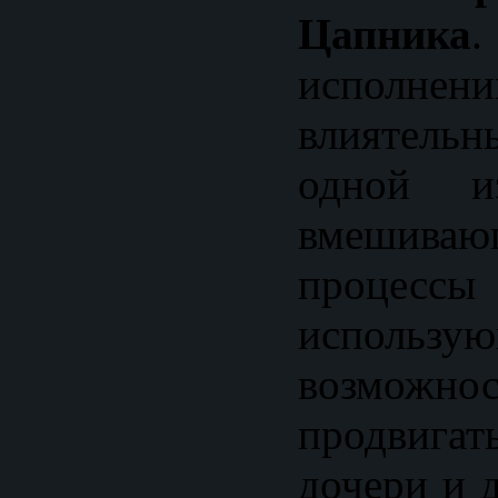
Цапника
.
исполнен
влиятельн
одной из
вмеши
процес
исполь
возмож
продвиг
дочери и д