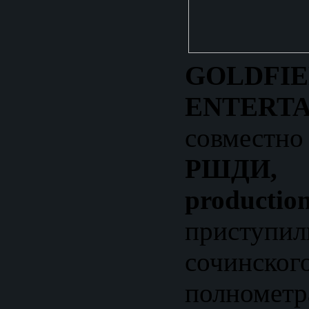
GOLDFI
ENTERT
совмест
РШДИ,
productio
приступ
сочинс
полнометр