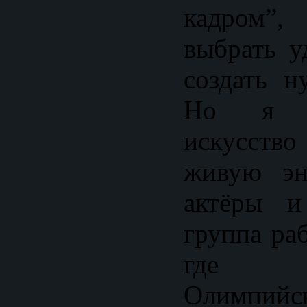
кадром”
выбрать у
создать 
Но я у
искусст
живую эн
актёры и
группа ра
где 
Олимпийс