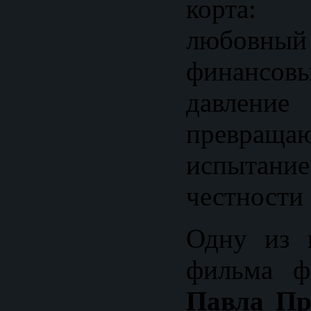
корта: с
любовный
финансо
давлен
превращ
испытан
честности 
Одну из 
фильма ф
Павла Пр