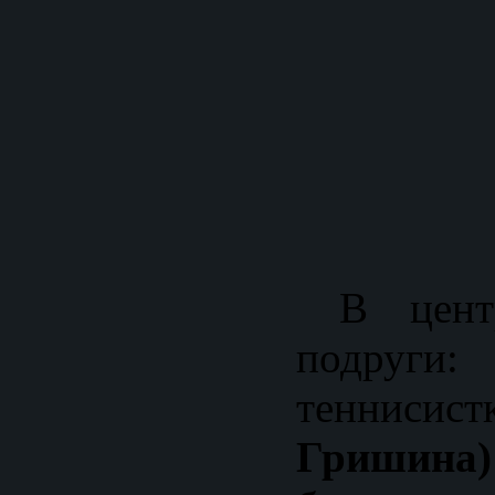
В центр
подруг
теннисис
Гришина)