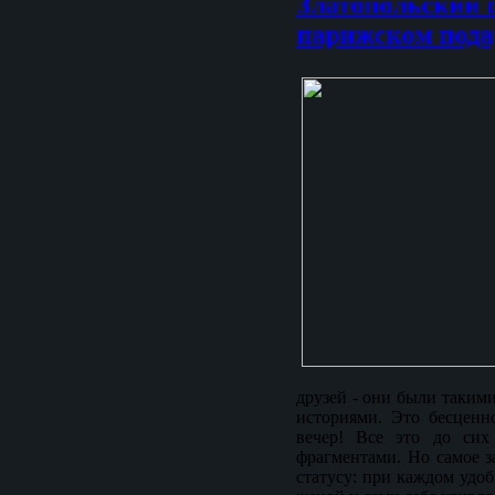
Златопольский о
парижском пода
друзей - они были таким
историями. Это бесценн
вечер! Все это до сих
фрагментами. Но самое з
статусу: при каждом удо