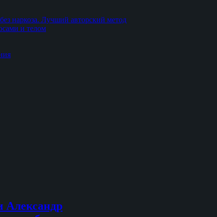
без наркоза. Лучший авторский метод
осами и телом
ния
и Александр