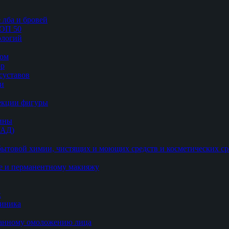
 лба и бровей
ТОП 50
логий
цом
ор
суставов
ии
рекции фигуры
цины
БАД)
ытовой химии, чистящих и моющих средств и косметических ср
е и перманентному макияжу
к
линика
ванному омоложению лица