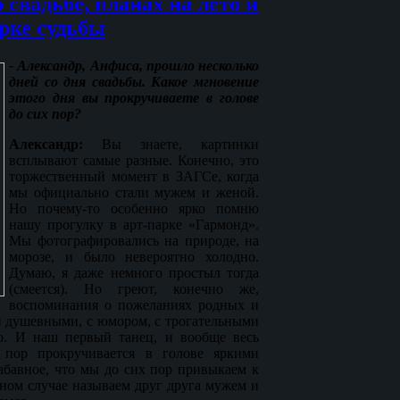
 свадьбе, планах на лето и
рке судьбы
- Александр, Анфиса, прошло несколько
дней со дня свадьбы. Какое мгновение
этого дня вы прокручиваете в голове
до сих пор?
Александр:
Вы знаете, картинки
всплывают самые разные. Конечно, это
торжественный момент в ЗАГСе, когда
мы официально стали мужем и женой.
Но почему-то особенно ярко помню
нашу прогулку в арт-парке «Гармонд».
Мы фотографировались на природе, на
морозе, и было невероятно холодно.
Думаю, я даже немного простыл тогда
(смеется). Но греют, конечно же,
воспоминания о пожеланиях родных и
и душевными, с юмором, с трогательными
о. И наш первый танец, и вообще весь
 пор прокручивается в голове яркими
абавное, что мы до сих пор привыкаем к
бном случае называем друг друга мужем и