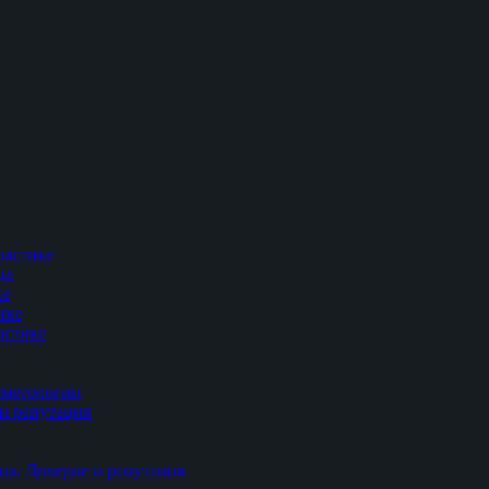
ластике
ца
ке
ике
астике
сметологии
и репутация
ца. Доверие и репутация