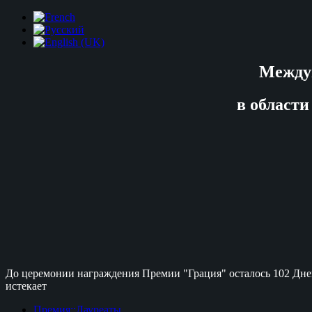
Между
в области
До церемонии награждения Премии "Грация" осталось
102 Дне
истекает
Премия::Лауреаты