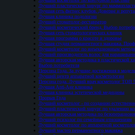
Лучший косметолог по контурной пластике
Лучший пластический хирург по маммопласти
Лучшая сеть фитнес клубов. Доверие и репут
Лучшая клиника подологии
Лучший стоматолог-реставратор
Лучший косметический бренд. Выбор потреби
Лучшая сеть стоматологических клиник
Лучшая программа о красоте и здоровье
Лучшая студия перманентного макияжа. Проф
Лучший косметолог по инъекционным метод
Лучший производитель волос для наращиван
Лучшая авторская методика в пластической х
Выбор потребителя
Персона Года. За лучшие достижения в модел
Лучший центр аппаратной косметологии
Персона года. Лучший врач косметолог ТОП 
Лучшая Anti-Age клиника
Лучшая клиника эстетической медицины
Прорыв Года
Лучший косметолог - по созданию естественн
Лучший пластический хирург по удалению ко
Лучшая авторская методика по безоперацион
Лучший психолог по семейным отношениям
Лучший косметолог по аппаратной косметоло
Лучший мастер перманентного макияжа