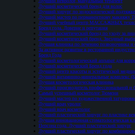
Лучший невролог, мануальный терапевт
Лучший косметический бренд для волос
Лучший хирург по эндоскопической подтяжке
Лучший мастер по перманентному макияжу 
Лучший учебный центр МАССАЖНЫХ техно
Бренд года. Доверие и репутация
Лучший косметический бренд по уходу за ли
Лучший косметический бренд. Звездный выб
Лучшая клиника по лечению позвоночника и 
За активное развитие в ресторанной индустр
Бренд Года
Лучший косметологический аппарат для кор
Лучший косметический Бренд года
Лучший центр красоты и эстетической меди
Лучший витаминно-минеральные комплекс (
Лучшая косметологическая клиника
Лучший производитель профессиональной и б
Самый успешный косметолог Тюмени
Лучший мастер по художественной татуировк
Лучший врач уролог
Лучший врач косметолог
Лучший пластический хирург по пластике ве
Лучшая инновационная стоматологическая к
Персона года. Лучший пластический хирург
Лучший пластический хирург по комбиниро