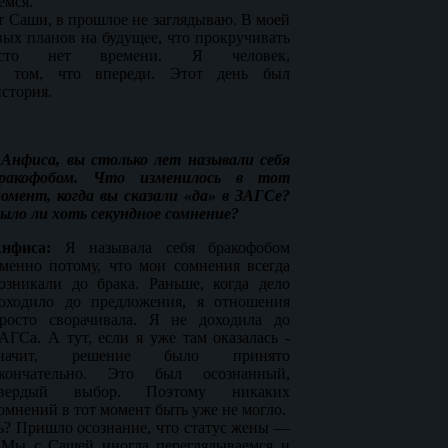
емся.
т Саши, в прошлое не заглядываю. В моей
вых планов на будущее, что прокручивать
сто нет времени. Я человек,
а том, что впереди. Этот день был
история.
 Анфиса, вы столько лет называли себя
ракофобом. Что изменилось в тот
омент, когда вы сказали «да» в ЗАГСе?
ыло ли хоть секундное сомнение?
нфиса:
Я называла себя бракофобом
менно потому, что мои сомнения всегда
озникали до брака. Раньше, когда дело
оходило до предложения, я отношения
росто сворачивала. Я не доходила до
АГСа. А тут, если я уже там оказалась -
значит, решение было принято
кончательно. Это был осознанный,
вердый выбор. Поэтому никаких
омнений в тот момент быть уже не могло.
сь? Пришло осознание, что статус жены —
 Мы с Сашей иногда переглядываемся и