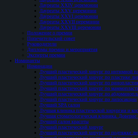
Лауреаты XXIV церемонии
Лауреаты XXV церемонии
Лауреаты XXVI церемонии
Лауреаты XXVII церемонии
Лауреаты XXVIII церемонии
Положение о премии
Попечительский совет
Руководители
Дипломы премии и мероприятия
Эксперты премии
Номинанты
Номинации
Лучший пластический хирург по интимной п
Лучший пластический хирург по пластике ли
Лучший пластический хирург по ринопласти
Лучший пластический хирург по маммопласт
Лучший пластический хирург по абдоминопл
Лучший пластический хирург по липосакции
Лучший SPA салон
Лучшая клиника пластической хирургии и ко
Лучшая стоматологическая клиника. Доверие 
Лучший салон красоты
Лучший пластический хирург
Лучший пластический хирург по подтяжке ли