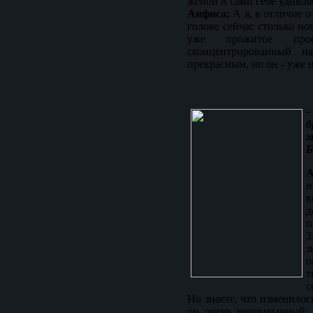
женой и сами себе удивля
Анфиса:
А я, в отличие о
голове сейчас столько но
уже прожитое про
сконцентрированный н
прекрасным, но он - уже 
-
б
м
Б
А
и
в
д
п
З
о
т
с
Но знаете, что изменило
он очень непривычный.