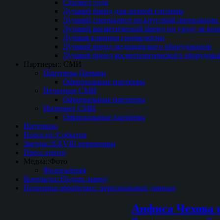
Стилист года
Лучший бренд для личной гигиены
Лучший специалист по круговой липосакции 
Лучший косметический бренд по уходу за вол
Лучшая клиника гинекологии
Лучший бренд медицинского оборудования
Лучший бренд косметологического оборудова
Партнеры:: СМИ
Партнеры Премии
Официальные партнеры
Печатные СМИ
Официальные партнеры
Интернет СМИ
Официальные партнеры
Интервью
Новости::События
Звезды::XXVIII церемонии
Пресс-центр
Медиа::Фото
Фотогалерея
Контакты::Подать заявку
Политика обработки:: персональных данных
Анфиса Чехова 