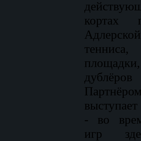
действую
кортах 
Адлерс
тенниса,
площадки
дублёро
Партнёро
выступает
- во вре
игр зде