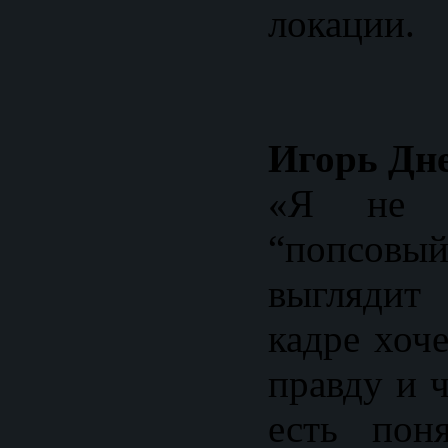
локации.
Игорь Дне
«Я не х
“попсовый
выгляди
кадре хоч
правду и 
есть поня