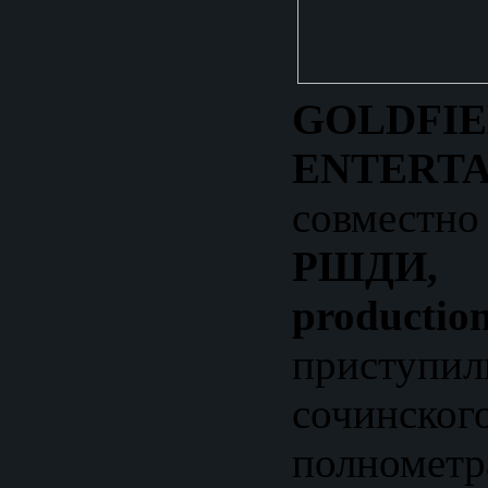
GOLDFI
ENTERT
совмест
РШДИ,
productio
приступ
сочинс
полнометр