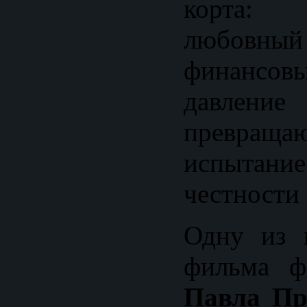
корта: с
любовный
финансо
давлен
превращ
испытан
честности 
Одну из 
фильма ф
Павла Пр