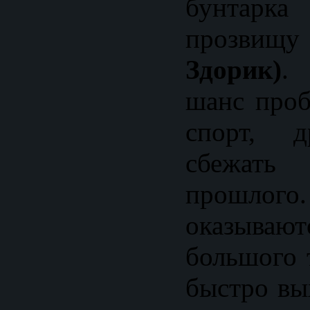
бунтарк
прозви
Здорик)
.
шанс проб
спорт, д
сбежать
прошлог
оказыв
большого 
быстро вы