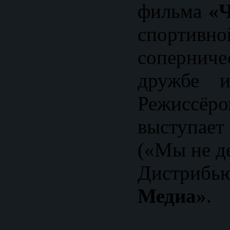
фильма
«Ч
спортив
соперниче
дружбе и
Режисс
выступае
(«Мы не де
Дистриб
Медиа»
.