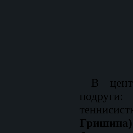
В центр
подруг
теннисис
Гришина)