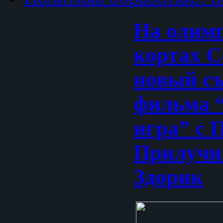
На олим
кортах С
новый с
фильма 
игра” с 
Прилучн
Здорик