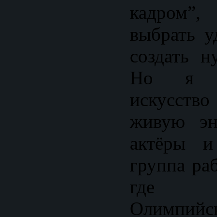
кадром”
выбрать у
создать 
Но я у
искусст
живую эн
актёры и
группа ра
где 
Олимпийс