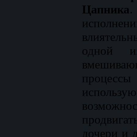
Цапника
.
исполнен
влиятельн
одной из
вмеши
процес
исполь
возмож
продвиг
дочери и д