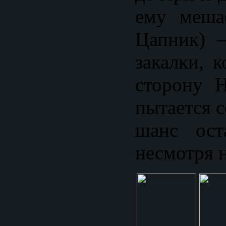
ему меша
Цапник) 
закалки, 
сторону 
пытается 
шанс ост
несмотря н