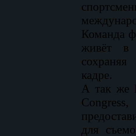
спортсм
междунар
Команда ф
живёт в 
сохраняя
кадре.
А так же 
Congre
предоста
для съем